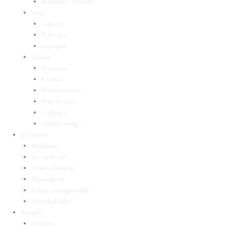
Bogpakker til børn
Unge
Fantasy
Romaner
Fagbøger
Voksne
Romance
Krimier
Skønlitteratur
True Stories
Fagbøger
Undervisning
Til lærere
Bogkasser
Lix og let-tal
Universlæsning
Elevopgaver
Undervisningsforløb
Messekalender
Aktuelt
Artikler