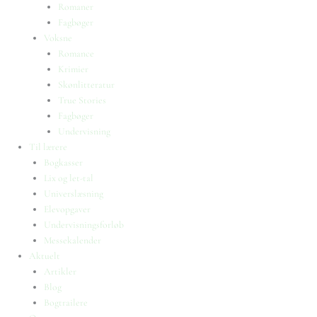
Romaner
Fagbøger
Voksne
Romance
Krimier
Skønlitteratur
True Stories
Fagbøger
Undervisning
Til lærere
Bogkasser
Lix og let-tal
Universlæsning
Elevopgaver
Undervisningsforløb
Messekalender
Aktuelt
Artikler
Blog
Bogtrailere