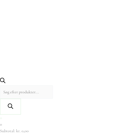
0
0
Subtotal:
kr.
0,00