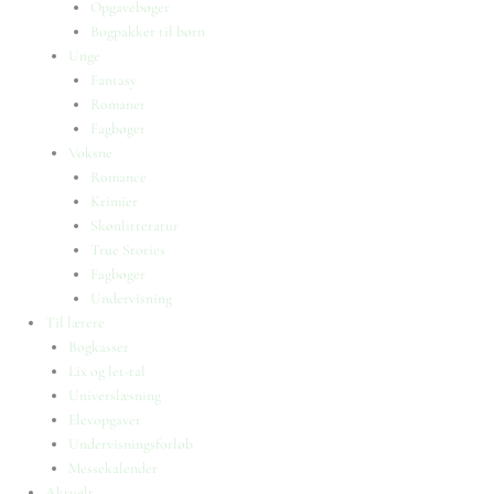
Opgavebøger
Bogpakker til børn
Unge
Fantasy
Romaner
Fagbøger
Voksne
Romance
Krimier
Skønlitteratur
True Stories
Fagbøger
Undervisning
Til lærere
Bogkasser
Lix og let-tal
Universlæsning
Elevopgaver
Undervisningsforløb
Messekalender
Aktuelt