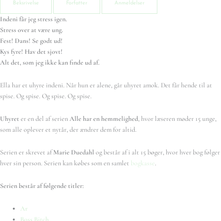
Beksrivelse
Forfatter
Anmeldelser
Indeni får jeg stress igen.
Stress over at være ung.
Fest! Dans! Se godt ud!
Kys fyre! Hav det sjovt!
Alt det, som jeg ikke kan finde ud af.
Ella har et uhyre indeni. Når hun er alene, går uhyret amok. Det får hende til at
spise. Og spise. Og spise. Og spise.
Uhyret
er en del af serien
Alle har en hemmelighed
, hvor læseren møder 15 unge,
som alle oplever et nytår, der ændrer dem for altid.
Serien er skrevet af
Marie Duedahl
og består af i alt 15 bøger, hvor hver bog følger
hver sin person. Serien kan købes som en samlet
bogkasse
.
Serien består af følgende titler:
Ar
Boss Bitch