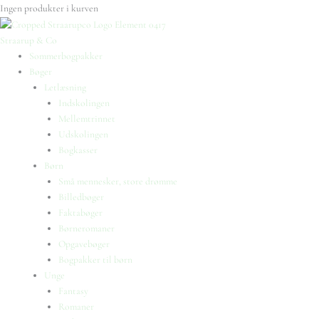
Ingen produkter i kurven
Straarup & Co
Sommerbogpakker
Bøger
Letlæsning
Indskolingen
Mellemtrinnet
Udskolingen
Bogkasser
Børn
Små mennesker, store drømme
Billedbøger
Faktabøger
Børneromaner
Opgavebøger
Bogpakker til børn
Unge
Fantasy
Romaner