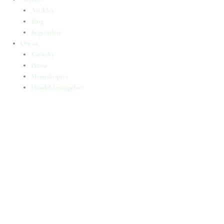
Artikler
Blog
Bogtrailere
Om os
Kontakt
Presse
Manuskripter
Handelsbetingelser
SKIFT TIL ERHVERVSKUNDE