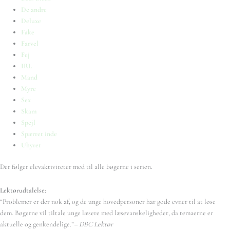
De andre
Deluxe
Fake
Farvel
Fej
IRL
Mand
Myre
Sex
Skam
Spejl
Spærret inde
Uhyret
Der følger elevaktiviteter med til alle bøgerne i serien.
Lektørudtalelse:
“Problemer er der nok af, og de unge hovedpersoner har gode evner til at løse
dem. Bøgerne vil tiltale unge læsere med læsevanskeligheder, da temaerne er
aktuelle og genkendelige.”
– DBC Lektør