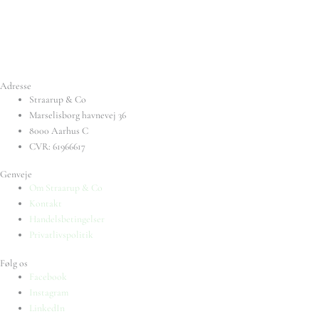
Adresse
Straarup & Co
Marselisborg havnevej 36
8000 Aarhus C
CVR: 61966617
Genveje
Om Straarup & Co
Kontakt
Handelsbetingelser
Privatlivspolitik
Følg os
Facebook
Instagram
LinkedIn