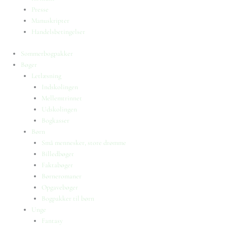
Presse
Manuskripter
Handelsbetingelser
Sommerbogpakker
Bøger
Letlæsning
Indskolingen
Mellemtrinnet
Udskolingen
Bogkasser
Børn
Små mennesker, store drømme
Billedbøger
Faktabøger
Børneromaner
Opgavebøger
Bogpakker til børn
Unge
Fantasy