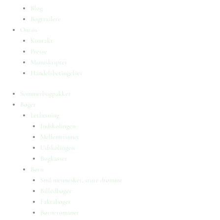
Blog
Bogtrailere
Om os
Kontakt
Presse
Manuskripter
Handelsbetingelser
Sommerbogpakker
Bøger
Letlæsning
Indskolingen
Mellemtrinnet
Udskolingen
Bogkasser
Børn
Små mennesker, store drømme
Billedbøger
Faktabøger
Børneromaner