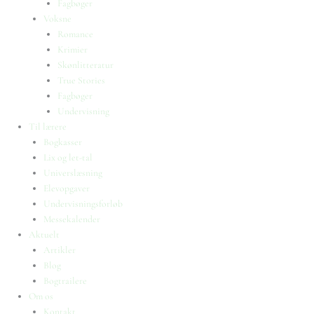
Fagbøger
Voksne
Romance
Krimier
Skønlitteratur
True Stories
Fagbøger
Undervisning
Til lærere
Bogkasser
Lix og let-tal
Universlæsning
Elevopgaver
Undervisningsforløb
Messekalender
Aktuelt
Artikler
Blog
Bogtrailere
Om os
Kontakt