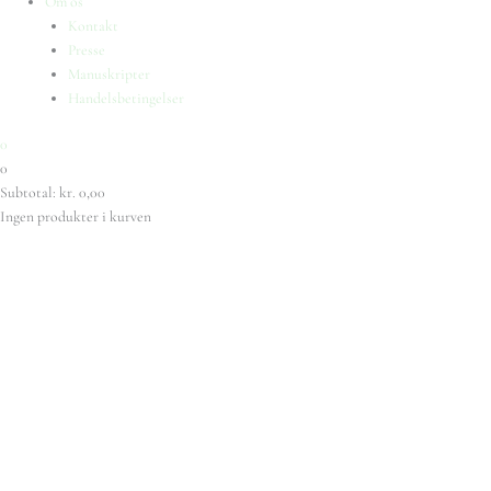
Om os
Kontakt
Presse
Manuskripter
Handelsbetingelser
0
0
Subtotal:
kr.
0,00
Ingen produkter i kurven