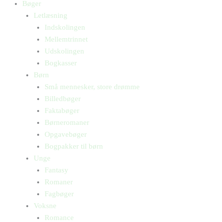
Bøger
Letlæsning
Indskolingen
Mellemtrinnet
Udskolingen
Bogkasser
Børn
Små mennesker, store drømme
Billedbøger
Faktabøger
Børneromaner
Opgavebøger
Bogpakker til børn
Unge
Fantasy
Romaner
Fagbøger
Voksne
Romance