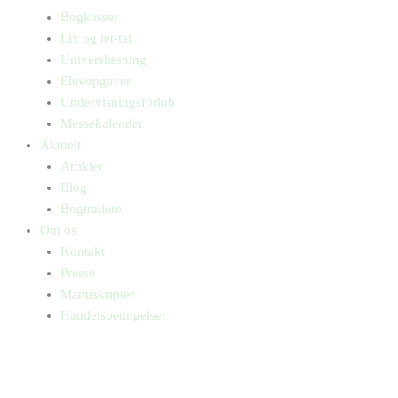
Bogkasser
Lix og let-tal
Universlæsning
Elevopgaver
Undervisningsforløb
Messekalender
Aktuelt
Artikler
Blog
Bogtrailere
Om os
Kontakt
Presse
Manuskripter
Handelsbetingelser
SKIFT TIL ERHVERVSKUNDE