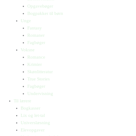
Opgavebøger
Bogpakker til børn
Unge
Fantasy
Romaner
Fagbøger
Voksne
Romance
Krimier
Skønlitteratur
True Stories
Fagbøger
Undervisning
Til lærere
Bogkasser
Lix og let-tal
Universlæsning
Elevopgaver