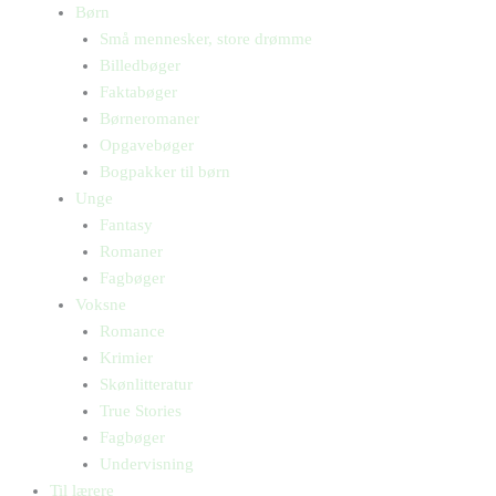
Børn
Små mennesker, store drømme
Billedbøger
Faktabøger
Børneromaner
Opgavebøger
Bogpakker til børn
Unge
Fantasy
Romaner
Fagbøger
Voksne
Romance
Krimier
Skønlitteratur
True Stories
Fagbøger
Undervisning
Til lærere