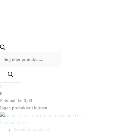
0
0
Subtotal:
kr.
0,00
Ingen produkter i kurven
Straarup & Co
Sommerbogpakker