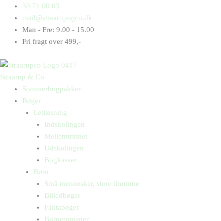
Gå
Products
Products
Et
30 71 00 03
til
search
search
juleeventyr
mail@straarupogco.dk
indholdet
antal
Man - Fre: 9.00 - 15.00
Fri fragt over 499,-
Straarup & Co
Sommerbogpakker
Bøger
Letlæsning
Indskolingen
Mellemtrinnet
Udskolingen
Bogkasser
Børn
Små mennesker, store drømme
Billedbøger
Faktabøger
Børneromaner