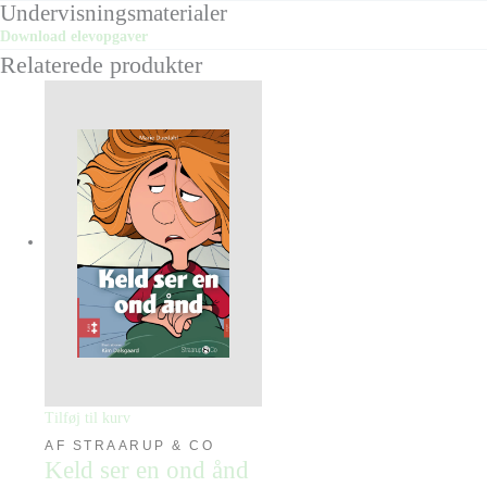
Undervisningsmaterialer
Download elevopgaver
Relaterede produkter
Tilføj til kurv
AF STRAARUP & CO
Keld ser en ond ånd