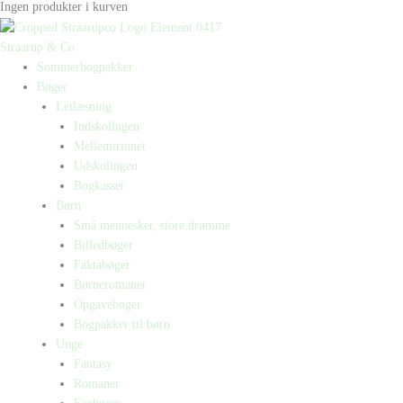
Ingen produkter i kurven
Straarup & Co
Sommerbogpakker
Bøger
Letlæsning
Indskolingen
Mellemtrinnet
Udskolingen
Bogkasser
Børn
Små mennesker, store drømme
Billedbøger
Faktabøger
Børneromaner
Opgavebøger
Bogpakker til børn
Unge
Fantasy
Romaner