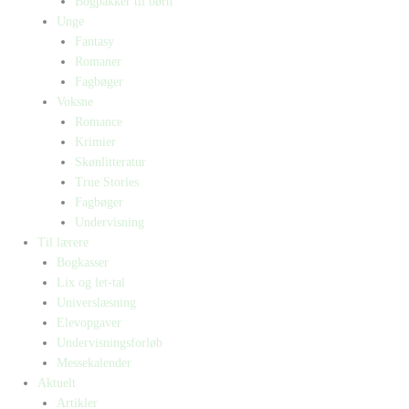
Bogpakker til børn
Unge
Fantasy
Romaner
Fagbøger
Voksne
Romance
Krimier
Skønlitteratur
True Stories
Fagbøger
Undervisning
Til lærere
Bogkasser
Lix og let-tal
Universlæsning
Elevopgaver
Undervisningsforløb
Messekalender
Aktuelt
Artikler