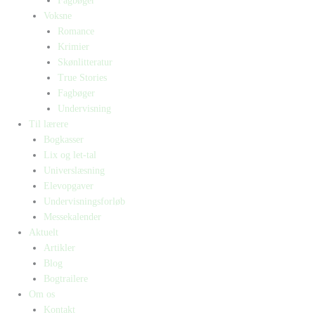
Fagbøger
Voksne
Romance
Krimier
Skønlitteratur
True Stories
Fagbøger
Undervisning
Til lærere
Bogkasser
Lix og let-tal
Universlæsning
Elevopgaver
Undervisningsforløb
Messekalender
Aktuelt
Artikler
Blog
Bogtrailere
Om os
Kontakt