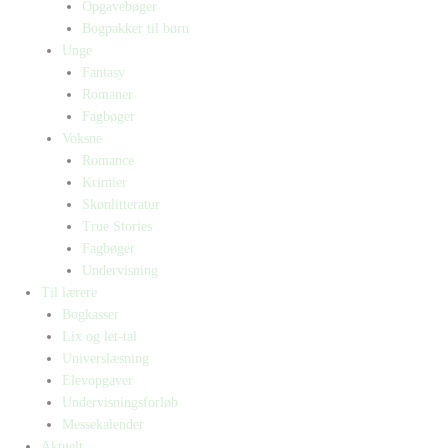
Opgavebøger
Bogpakker til børn
Unge
Fantasy
Romaner
Fagbøger
Voksne
Romance
Krimier
Skønlitteratur
True Stories
Fagbøger
Undervisning
Til lærere
Bogkasser
Lix og let-tal
Universlæsning
Elevopgaver
Undervisningsforløb
Messekalender
Aktuelt