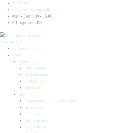
Gå
Products
Products
E-
30 71 00 03
til
search
search
sport
mail@straarupogco.dk
indholdet
antal
Man - Fre: 9.00 - 15.00
Fri fragt over 499,-
Straarup & Co
Sommerbogpakker
Bøger
Letlæsning
Indskolingen
Mellemtrinnet
Udskolingen
Bogkasser
Børn
Små mennesker, store drømme
Billedbøger
Faktabøger
Børneromaner
Opgavebøger