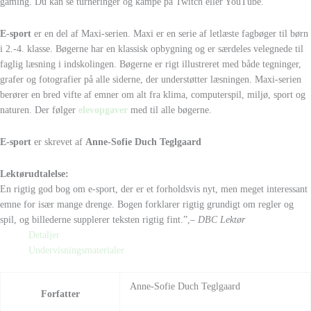
gaming. Du kan se turneringer og kampe på Twitch eller YouTube.
E-sport
er en del af Maxi-serien. Maxi er en serie af letlæste fagbøger til børn
i 2.-4. klasse. Bøgerne har en klassisk opbygning og er særdeles velegnede til
faglig læsning i indskolingen. Bøgerne er rigt illustreret med både tegninger,
grafer og fotografier på alle siderne, der understøtter læsningen. Maxi-serien
berører en bred vifte af emner om alt fra klima, computerspil, miljø, sport og
naturen. Der følger
elevopgaver
med til alle bøgerne.
E-sport
er skrevet af
Anne-Sofie Duch Teglgaard
Lektørudtalelse:
En rigtig god bog om e-sport, der er et forholdsvis nyt, men meget interessant
emne for især mange drenge. Bogen forklarer rigtig grundigt om regler og
spil, og billederne supplerer teksten rigtig fint.”,
– DBC Lektør
Detaljer
Undervisningsmaterialer
Anne-Sofie Duch Teglgaard
Forfatter