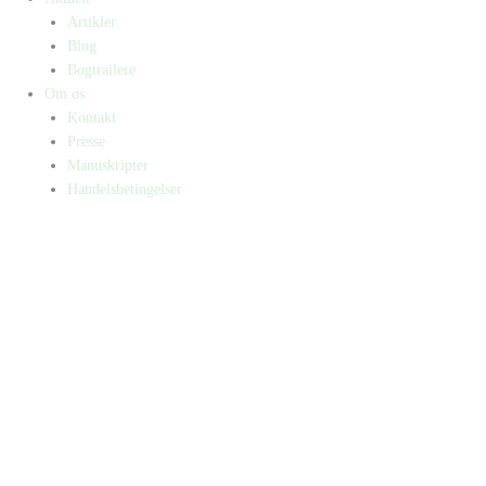
Artikler
Blog
Bogtrailere
Om os
Kontakt
Presse
Manuskripter
Handelsbetingelser
SKIFT TIL ERHVERVSKUNDE