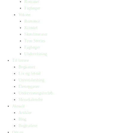
Romaner
Fagbøger
Voksne
Romance
Krimier
Skønlitteratur
True Stories
Fagbøger
Undervisning
Til lærere
Bogkasser
Lix og let-tal
Universlæsning
Elevopgaver
Undervisningsforløb
Messekalender
Aktuelt
Artikler
Blog
Bogtrailere
Om os