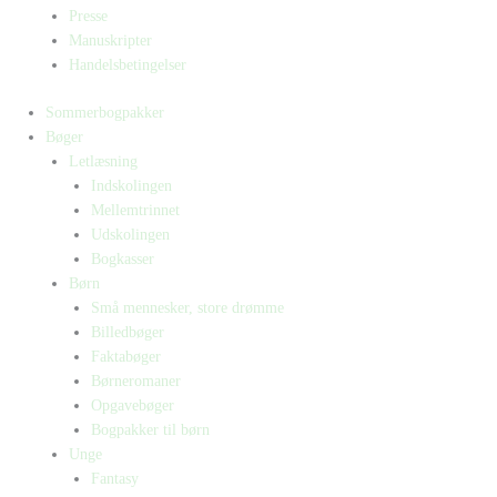
Presse
Manuskripter
Handelsbetingelser
Sommerbogpakker
Bøger
Letlæsning
Indskolingen
Mellemtrinnet
Udskolingen
Bogkasser
Børn
Små mennesker, store drømme
Billedbøger
Faktabøger
Børneromaner
Opgavebøger
Bogpakker til børn
Unge
Fantasy