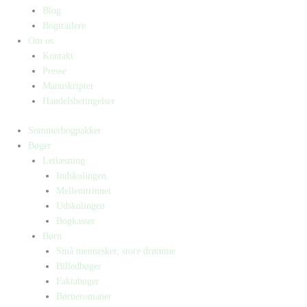
Blog
Bogtrailere
Om os
Kontakt
Presse
Manuskripter
Handelsbetingelser
Sommerbogpakker
Bøger
Letlæsning
Indskolingen
Mellemtrinnet
Udskolingen
Bogkasser
Børn
Små mennesker, store drømme
Billedbøger
Faktabøger
Børneromaner