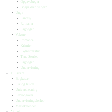
Opgavebøger
Bogpakker til børn
Unge
Fantasy
Romaner
Fagbøger
Voksne
Romance
Krimier
Skønlitteratur
True Stories
Fagbøger
Undervisning
Til lærere
Bogkasser
Lix og let-tal
Universlæsning
Elevopgaver
Undervisningsforløb
Messekalender
Aktuelt