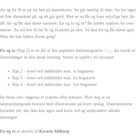
An og far Ib er på vej hen på danseskolen. An går nemlig til dans. An har taget
sit fine danseskørt på, og alt går godt. Men se nu Bo og hans ustyrlige ben, åh-
åh! An og Bo skal danse sammen. En og to og av! Bo træder stakkels An over
tæerne. An må hen til far Ib og få pustet på tåen. Så skal An og Bo danse igen.
Mon det kan lykkes denne gang?
En og to
(Rap 2) er en del af den populære letlæsningsserie
Rap
, der består af
fiktionsbøger til den første læsning. Serien er opdelt i tre niveauer:
Rap 2 – hvert ord indeholder max. to bogstaver.
Rap 3 – hvert ord indeholder max. tre bogstaver.
Rap 4 – hvert ord indeholder max. fire bogstaver.
De fleste ord i bøgerne er lydrette eller lydnære. Hver bog er en
sammenhængende historie med illustrationer på hvert opslag. Illustrationerne
fortæller det, der ikke kan siges med korte ord og understøtter således
læsningen.
En og to
er skrevet af
Kirsten Ahlburg