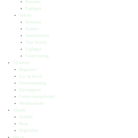
Romaner
Fagbøger
Voksne
Romance
Krimier
Skønlitteratur
True Stories
Fagbøger
Undervisning
Til lærere
Bogkasser
Lix og let-tal
Universlæsning
Elevopgaver
Undervisningsforløb
Messekalender
Aktuelt
Artikler
Blog
Bogtrailere
Om os