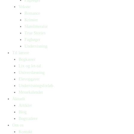
Fagbøger
Voksne
Romance
Krimier
Skønlitteratur
True Stories
Fagbøger
Undervisning
Til lærere
Bogkasser
Lix og let-tal
Universlæsning
Elevopgaver
Undervisningsforløb
Messekalender
Aktuelt
Artikler
Blog
Bogtrailere
Om os
Kontakt