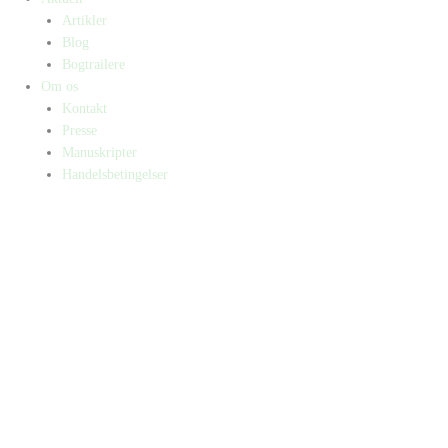
Artikler
Blog
Bogtrailere
Om os
Kontakt
Presse
Manuskripter
Handelsbetingelser
SKIFT TIL ERHVERVSKUNDE