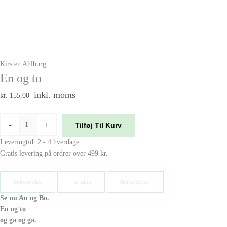
Kirsten Ahlburg
En og to
inkl. moms
kr. 155,00
-
+
Tilføj Til Kurv
Leveringtid: 2 - 4 hverdage
Gratis levering på ordrer over 499 kr.
Beksrivelse
Forfatter
Anmeldelser
Se nu An og Bo.
En og to
og gå og gå.