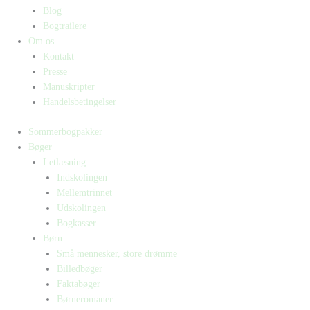
Blog
Bogtrailere
Om os
Kontakt
Presse
Manuskripter
Handelsbetingelser
Sommerbogpakker
Bøger
Letlæsning
Indskolingen
Mellemtrinnet
Udskolingen
Bogkasser
Børn
Små mennesker, store drømme
Billedbøger
Faktabøger
Børneromaner