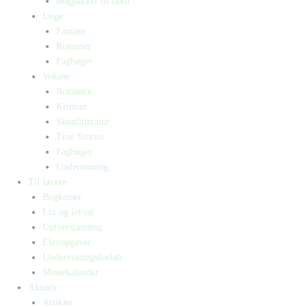
Bogpakker til børn
Unge
Fantasy
Romaner
Fagbøger
Voksne
Romance
Krimier
Skønlitteratur
True Stories
Fagbøger
Undervisning
Til lærere
Bogkasser
Lix og let-tal
Universlæsning
Elevopgaver
Undervisningsforløb
Messekalender
Aktuelt
Artikler