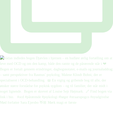
Mød forfatter Sara Ejersbo 👋🏼 Mørk magi er første