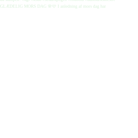
GLÆDELIG MORS DAG 🌸🩷 I anledning af mors dag har