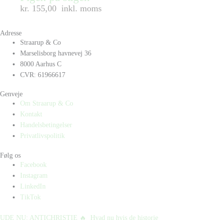
kr. 155,00
inkl. moms
Adresse
Straarup & Co
Marselisborg havnevej 36
8000 Aarhus C
CVR: 61966617
Genveje
Om Straarup & Co
Kontakt
Handelsbetingelser
Privatlivspolitik
Følg os
Facebook
Instagram
LinkedIn
TikTok
UDE NU: ANTICHRISTIE 🔥⁠ ⁠ Hvad nu hvis de historie