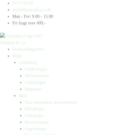
Gå
Products
Products
En
30 71 00 03
til
search
search
og
mail@straarupogco.dk
indholdet
to
Man - Fre: 9.00 - 15.00
antal
Fri fragt over 499,-
Straarup & Co
Sommerbogpakker
Bøger
Letlæsning
Indskolingen
Mellemtrinnet
Udskolingen
Bogkasser
Børn
Små mennesker, store drømme
Billedbøger
Faktabøger
Børneromaner
Opgavebøger