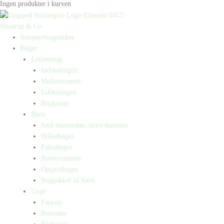
Ingen produkter i kurven
Straarup & Co
Sommerbogpakker
Bøger
Letlæsning
Indskolingen
Mellemtrinnet
Udskolingen
Bogkasser
Børn
Små mennesker, store drømme
Billedbøger
Faktabøger
Børneromaner
Opgavebøger
Bogpakker til børn
Unge
Fantasy
Romaner