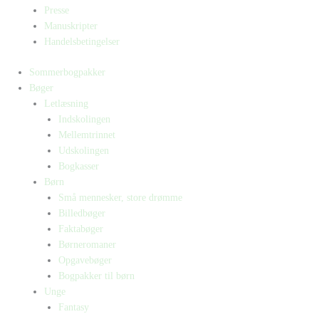
Presse
Manuskripter
Handelsbetingelser
Sommerbogpakker
Bøger
Letlæsning
Indskolingen
Mellemtrinnet
Udskolingen
Bogkasser
Børn
Små mennesker, store drømme
Billedbøger
Faktabøger
Børneromaner
Opgavebøger
Bogpakker til børn
Unge
Fantasy