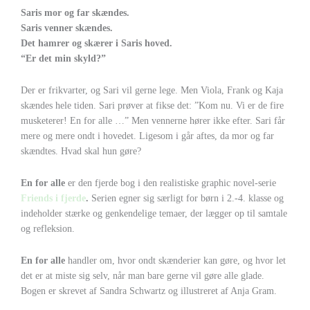
Saris mor og far skændes.
Saris venner skændes.
Det hamrer og skærer i Saris hoved.
“Er det min skyld?”
Der er frikvarter, og Sari vil gerne lege. Men Viola, Frank og Kaja
skændes hele tiden. Sari prøver at fikse det: ”Kom nu. Vi er de fire
musketerer! En for alle …” Men vennerne hører ikke efter. Sari får
mere og mere ondt i hovedet. Ligesom i går aftes, da mor og far
skændtes. Hvad skal hun gøre?
En for alle
er den fjerde bog i den realistiske graphic novel-serie
Friends i fjerde
.
Serien egner sig særligt for børn i 2.-4. klasse og
indeholder stærke og genkendelige temaer, der lægger op til samtale
og refleksion.
En for alle
handler om, hvor ondt skænderier kan gøre, og hvor let
det er at miste sig selv, når man bare gerne vil gøre alle glade.
Bogen er skrevet af Sandra Schwartz og illustreret af Anja Gram.