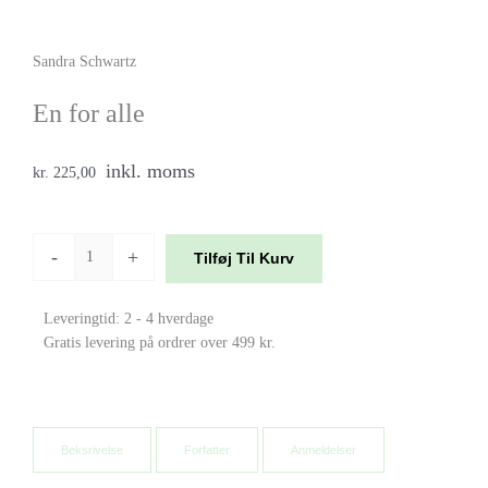
Sandra Schwartz
En for alle
inkl. moms
kr. 225,00
En
-
+
Tilføj Til Kurv
for
alle
antal
Leveringtid: 2 - 4 hverdage
Gratis levering på ordrer over 499 kr.
Beksrivelse
Forfatter
Anmeldelser