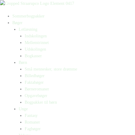
Gå
til
Sommerbogpakker
indholdet
Bøger
Letlæsning
Indskolingen
Mellemtrinnet
Udskolingen
Bogkasser
Børn
Små mennesker, store drømme
Billedbøger
Faktabøger
Børneromaner
Opgavebøger
Bogpakker til børn
Unge
Fantasy
Romaner
Fagbøger