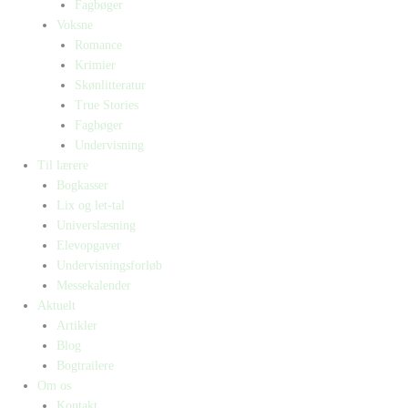
Fagbøger
Voksne
Romance
Krimier
Skønlitteratur
True Stories
Fagbøger
Undervisning
Til lærere
Bogkasser
Lix og let-tal
Universlæsning
Elevopgaver
Undervisningsforløb
Messekalender
Aktuelt
Artikler
Blog
Bogtrailere
Om os
Kontakt