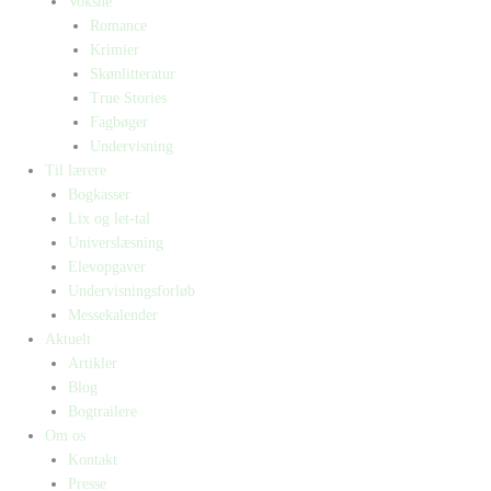
Voksne
Romance
Krimier
Skønlitteratur
True Stories
Fagbøger
Undervisning
Til lærere
Bogkasser
Lix og let-tal
Universlæsning
Elevopgaver
Undervisningsforløb
Messekalender
Aktuelt
Artikler
Blog
Bogtrailere
Om os
Kontakt
Presse