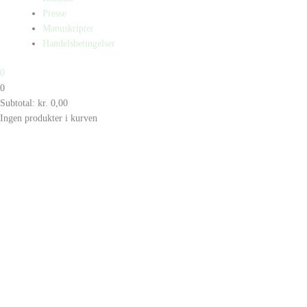
Presse
Manuskripter
Handelsbetingelser
0
0
Subtotal:
kr.
0,00
Ingen produkter i kurven
Products
search