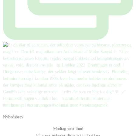
Nyhedsbrev
Modtag særtilbud
Få vores nyheder direkte i indbakken