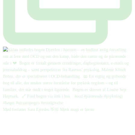
Mød forfatter Sara Ejersbo 👋🏼 Mørk magi er første