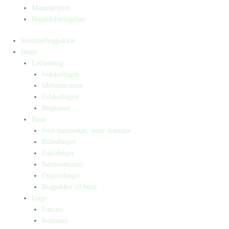
Manuskripter
Handelsbetingelser
Sommerbogpakker
Bøger
Letlæsning
Indskolingen
Mellemtrinnet
Udskolingen
Bogkasser
Børn
Små mennesker, store drømme
Billedbøger
Faktabøger
Børneromaner
Opgavebøger
Bogpakker til børn
Unge
Fantasy
Romaner