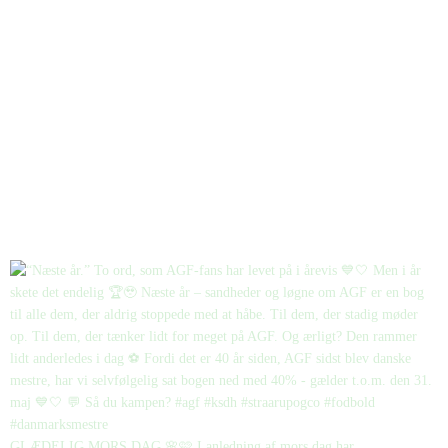
GLÆDELIG MORS DAG 🌸🩷 I anledning af mors dag har