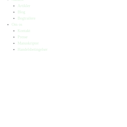
Artikler
Blog
Bogtrailere
Om os
Kontakt
Presse
Manuskripter
Handelsbetingelser
SKIFT TIL ERHVERVSKUNDE