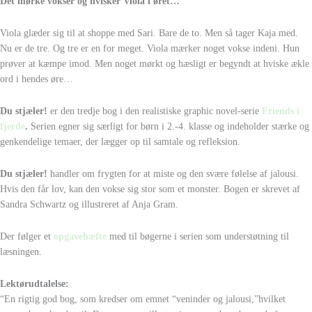
Det mørke vokser og hvisker Viola i øret…
Viola glæder sig til at shoppe med Sari. Bare de to. Men så tager Kaja med.
Nu er de tre. Og tre er en for meget. Viola mærker noget vokse indeni. Hun
prøver at kæmpe imod. Men noget mørkt og hæsligt er begyndt at hviske ækle
ord i hendes øre…
Du stjæler!
er den tredje bog i den realistiske graphic novel-serie
Friends i
fjerde
.
Serien egner sig særligt for børn i 2.-4. klasse og indeholder stærke og
genkendelige temaer, der lægger op til samtale og refleksion.
Du stjæler!
handler om frygten for at miste og den svære følelse af jalousi.
Hvis den får lov, kan den vokse sig stor som et monster. Bogen er skrevet af
Sandra Schwartz og illustreret af Anja Gram.
Der følger et
opgavehæfte
med til bøgerne i serien som understøtning til
læsningen.
Lektørudtalelse:
“En rigtig god bog, som kredser om emnet “veninder og jalousi,”hvilket