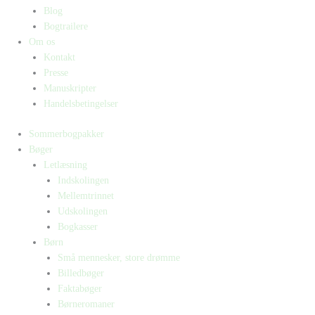
Blog
Bogtrailere
Om os
Kontakt
Presse
Manuskripter
Handelsbetingelser
Sommerbogpakker
Bøger
Letlæsning
Indskolingen
Mellemtrinnet
Udskolingen
Bogkasser
Børn
Små mennesker, store drømme
Billedbøger
Faktabøger
Børneromaner