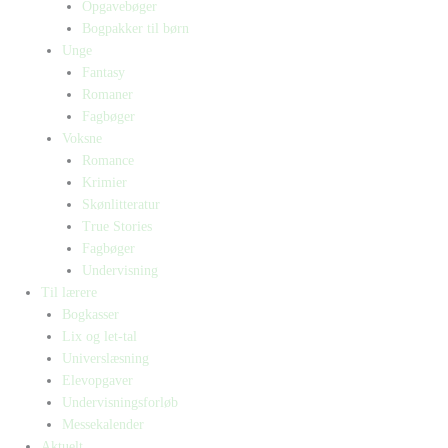
Opgavebøger
Bogpakker til børn
Unge
Fantasy
Romaner
Fagbøger
Voksne
Romance
Krimier
Skønlitteratur
True Stories
Fagbøger
Undervisning
Til lærere
Bogkasser
Lix og let-tal
Universlæsning
Elevopgaver
Undervisningsforløb
Messekalender
Aktuelt