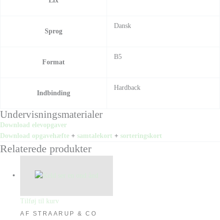
Lix
Dansk
Sprog
B5
Format
Hardback
Indbinding
Undervisningsmaterialer
Download elevopgaver
Download opgavehæfte
+
samtalekort
+
sorteringskort
Relaterede produkter
Tilføj til kurv
AF STRAARUP & CO