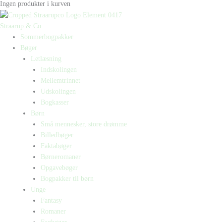
Ingen produkter i kurven
Straarup & Co
Sommerbogpakker
Bøger
Letlæsning
Indskolingen
Mellemtrinnet
Udskolingen
Bogkasser
Børn
Små mennesker, store drømme
Billedbøger
Faktabøger
Børneromaner
Opgavebøger
Bogpakker til børn
Unge
Fantasy
Romaner