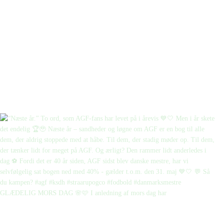
GLÆDELIG MORS DAG 🌸🩷 I anledning af mors dag har