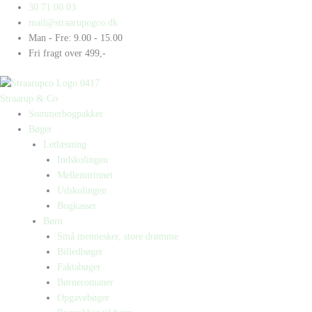
Gå
Products
Products
Du
30 71 00 03
til
search
search
stjæler!
mail@straarupogco.dk
indholdet
antal
Man - Fre: 9.00 - 15.00
Fri fragt over 499,-
Straarup & Co
Sommerbogpakker
Bøger
Letlæsning
Indskolingen
Mellemtrinnet
Udskolingen
Bogkasser
Børn
Små mennesker, store drømme
Billedbøger
Faktabøger
Børneromaner
Opgavebøger