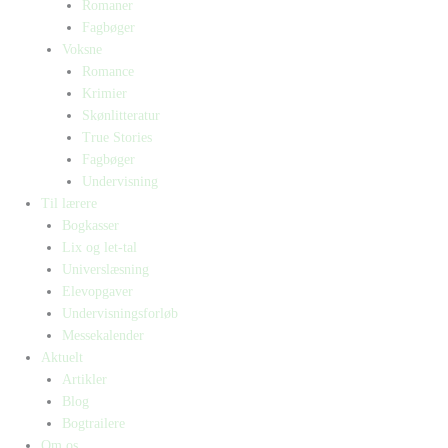
Romaner
Fagbøger
Voksne
Romance
Krimier
Skønlitteratur
True Stories
Fagbøger
Undervisning
Til lærere
Bogkasser
Lix og let-tal
Universlæsning
Elevopgaver
Undervisningsforløb
Messekalender
Aktuelt
Artikler
Blog
Bogtrailere
Om os