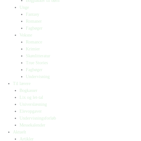
Bogpakker til børn
Unge
Fantasy
Romaner
Fagbøger
Voksne
Romance
Krimier
Skønlitteratur
True Stories
Fagbøger
Undervisning
Til lærere
Bogkasser
Lix og let-tal
Universlæsning
Elevopgaver
Undervisningsforløb
Messekalender
Aktuelt
Artikler