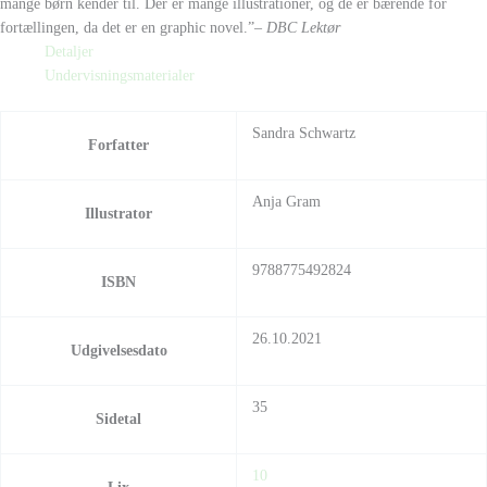
mange børn kender til. Der er mange illustrationer, og de er bærende for
fortællingen, da det er en graphic novel.”
– DBC Lektør
Detaljer
Undervisningsmaterialer
Sandra Schwartz
Forfatter
Anja Gram
Illustrator
9788775492824
ISBN
26.10.2021
Udgivelsesdato
35
Sidetal
10