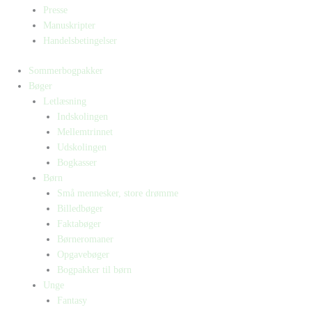
Presse
Manuskripter
Handelsbetingelser
Sommerbogpakker
Bøger
Letlæsning
Indskolingen
Mellemtrinnet
Udskolingen
Bogkasser
Børn
Små mennesker, store drømme
Billedbøger
Faktabøger
Børneromaner
Opgavebøger
Bogpakker til børn
Unge
Fantasy