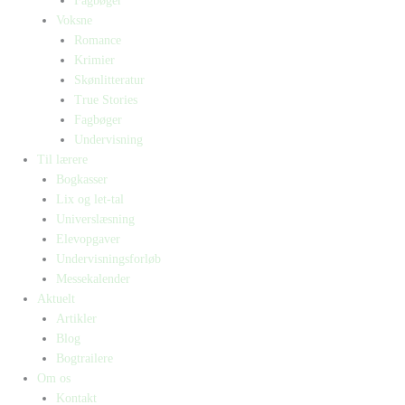
Fagbøger
Voksne
Romance
Krimier
Skønlitteratur
True Stories
Fagbøger
Undervisning
Til lærere
Bogkasser
Lix og let-tal
Universlæsning
Elevopgaver
Undervisningsforløb
Messekalender
Aktuelt
Artikler
Blog
Bogtrailere
Om os
Kontakt