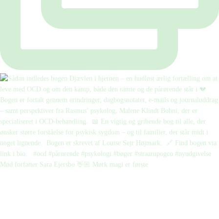
Mød forfatter Sara Ejersbo 👋🏼 Mørk magi er første