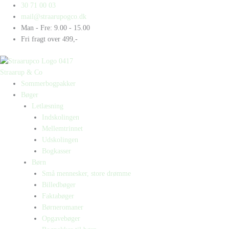
Gå
Products
Products
Ea
30 71 00 03
til
search
search
må
mail@straarupogco.dk
indholdet
få
Man - Fre: 9.00 - 15.00
en
Fri fragt over 499,-
bh
antal
Straarup & Co
Sommerbogpakker
Bøger
Letlæsning
Indskolingen
Mellemtrinnet
Udskolingen
Bogkasser
Børn
Små mennesker, store drømme
Billedbøger
Faktabøger
Børneromaner
Opgavebøger