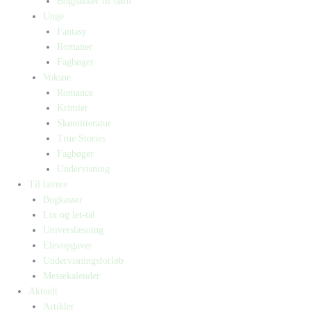
Bogpakker til børn
Unge
Fantasy
Romaner
Fagbøger
Voksne
Romance
Krimier
Skønlitteratur
True Stories
Fagbøger
Undervisning
Til lærere
Bogkasser
Lix og let-tal
Universlæsning
Elevopgaver
Undervisningsforløb
Messekalender
Aktuelt
Artikler