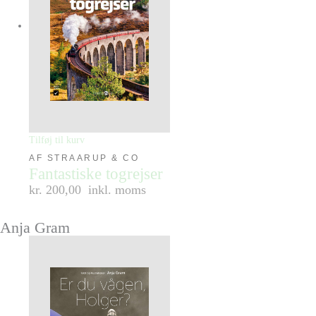
Tilføj til kurv
AF STRAARUP & CO
Fantastiske togrejser
kr. 200,00
inkl. moms
Anja Gram