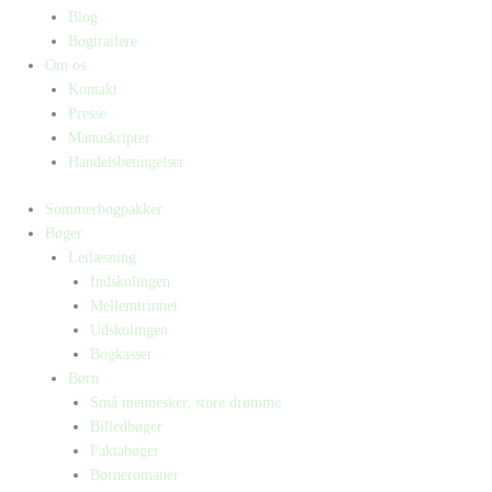
Blog
Bogtrailere
Om os
Kontakt
Presse
Manuskripter
Handelsbetingelser
Sommerbogpakker
Bøger
Letlæsning
Indskolingen
Mellemtrinnet
Udskolingen
Bogkasser
Børn
Små mennesker, store drømme
Billedbøger
Faktabøger
Børneromaner