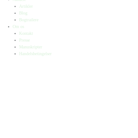
Artikler
Blog
Bogtrailere
Om os
Kontakt
Presse
Manuskripter
Handelsbetingelser
SKIFT TIL ERHVERVSKUNDE