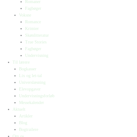
Romaner
Fagbøger
Voksne
Romance
Krimier
Skønlitteratur
True Stories
Fagbøger
Undervisning
Til lærere
Bogkasser
Lix og let-tal
Universlæsning
Elevopgaver
Undervisningsforløb
Messekalender
Aktuelt
Artikler
Blog
Bogtrailere
Om os