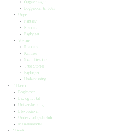
Opgavebøger
Bogpakker til børn
Unge
Fantasy
Romaner
Fagbøger
Voksne
Romance
Krimier
Skønlitteratur
True Stories
Fagbøger
Undervisning
Til lærere
Bogkasser
Lix og let-tal
Universlæsning
Elevopgaver
Undervisningsforløb
Messekalender
Aktuelt