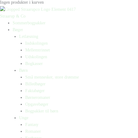
Ingen produkter i kurven
Straarup & Co
Sommerbogpakker
Bøger
Letlæsning
Indskolingen
Mellemtrinnet
Udskolingen
Bogkasser
Børn
Små mennesker, store drømme
Billedbøger
Faktabøger
Børneromaner
Opgavebøger
Bogpakker til børn
Unge
Fantasy
Romaner