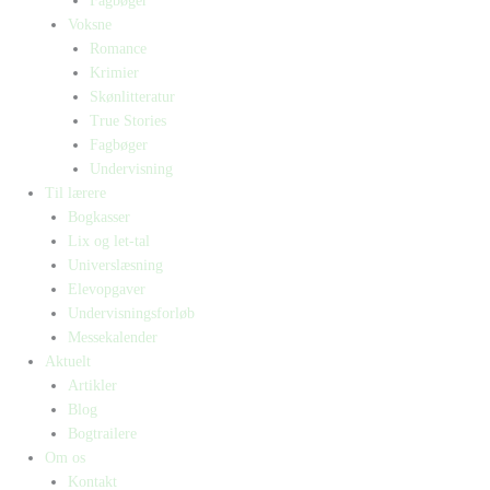
Fagbøger
Voksne
Romance
Krimier
Skønlitteratur
True Stories
Fagbøger
Undervisning
Til lærere
Bogkasser
Lix og let-tal
Universlæsning
Elevopgaver
Undervisningsforløb
Messekalender
Aktuelt
Artikler
Blog
Bogtrailere
Om os
Kontakt