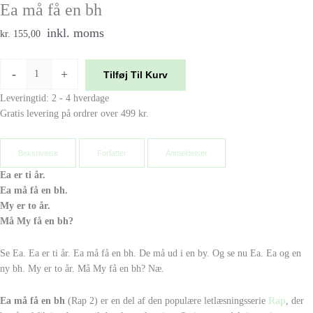
Ea må få en bh
inkl. moms
kr. 155,00
-
+
Tilføj Til Kurv
Leveringtid: 2 - 4 hverdage
Gratis levering på ordrer over 499 kr.
Beksrivelse
Forfatter
Anmeldelser
Ea er ti år.
Ea må få en bh.
My er to år.
Må My få en bh?
Se Ea. Ea er ti år. Ea må få en bh. De må ud i en by. Og se nu Ea. Ea og en
ny bh. My er to år. Må My få en bh? Næ.
Ea må få en bh
(Rap 2) er en del af den populære letlæsningsserie
Rap
, der