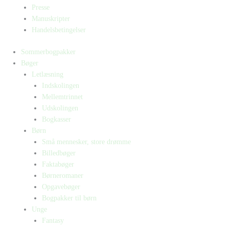
Presse
Manuskripter
Handelsbetingelser
Sommerbogpakker
Bøger
Letlæsning
Indskolingen
Mellemtrinnet
Udskolingen
Bogkasser
Børn
Små mennesker, store drømme
Billedbøger
Faktabøger
Børneromaner
Opgavebøger
Bogpakker til børn
Unge
Fantasy