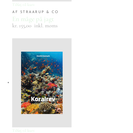
Tilføj til kurv
AF STRAARUP & CO
En måge på jagt
kr. 155,00
inkl. moms
Tilføj til kurv