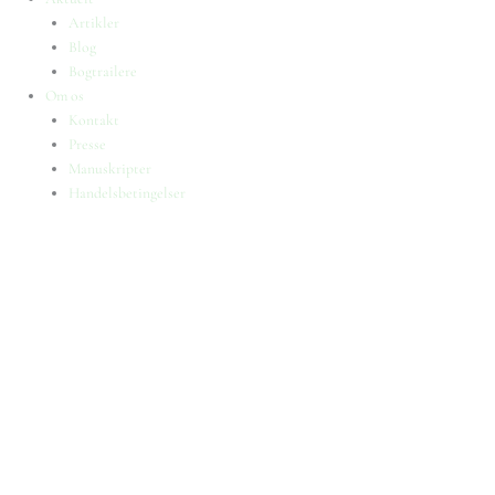
Artikler
Blog
Bogtrailere
Om os
Kontakt
Presse
Manuskripter
Handelsbetingelser
SKIFT TIL ERHVERVSKUNDE