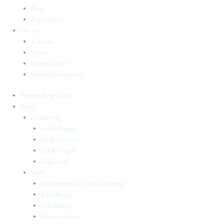
Blog
Bogtrailere
Om os
Kontakt
Presse
Manuskripter
Handelsbetingelser
Sommerbogpakker
Bøger
Letlæsning
Indskolingen
Mellemtrinnet
Udskolingen
Bogkasser
Børn
Små mennesker, store drømme
Billedbøger
Faktabøger
Børneromaner