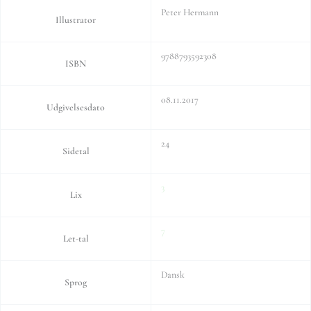
Peter Hermann
Illustrator
9788793592308
ISBN
08.11.2017
Udgivelsesdato
24
Sidetal
3
Lix
7
Let-tal
Dansk
Sprog