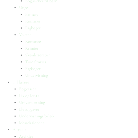
Bogpakker til børn
Unge
Fantasy
Romaner
Fagbøger
Voksne
Romance
Krimier
Skønlitteratur
True Stories
Fagbøger
Undervisning
Til lærere
Bogkasser
Lix og let-tal
Universlæsning
Elevopgaver
Undervisningsforløb
Messekalender
Aktuelt
Artikler