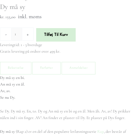
Dy må sy
inkl. moms
kr. 155,00
-
+
Tilføj Til Kurv
Leveringtid: 1 - 3 hverdage
Gratis levering på ordrer over 499 kr.
Beksrivelse
Forfatter
Anmeldelser
Dy må sy en bi.
An må sy en ål.
Av, av.
Se nu Dy.
Se Dy. Dy må sy. En, to. Dy og An må sy en bi og en ål. Men åh. Av, av! Dy prikker
nålen ind i sin finger. AV! An finder et plaster til Dy. Et plaster på Dys finger.
Dy må sy
(Rap 2) er en del af den populære letlæsningsserie
Rap
, der består af