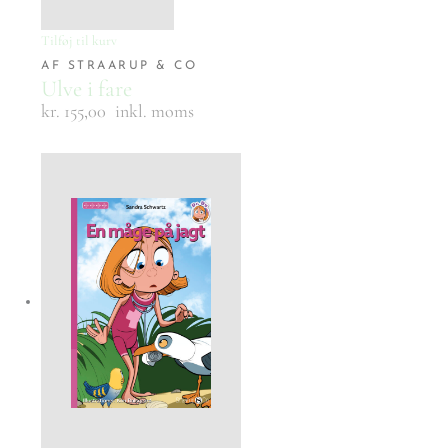
Tilføj til kurv
AF STRAARUP & CO
Ulve i fare
kr. 155,00
inkl. moms