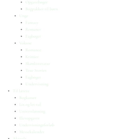
Opgavebøger
Bogpakker til børn
Unge
Fantasy
Romaner
Fagbøger
Voksne
Romance
Krimier
Skønlitteratur
True Stories
Fagbøger
Undervisning
Til lærere
Bogkasser
Lix og let-tal
Universlæsning
Elevopgaver
Undervisningsforløb
Messekalender
Aktuelt