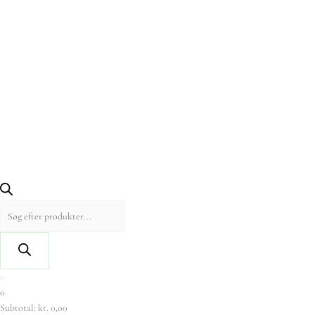
0
0
Subtotal:
kr.
0,00