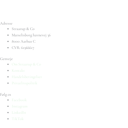
Adresse
Straarup & Co
Marselisborg havnevej 36
8000 Aarhus C
CVR: 61966617
Genveje
Om Straarup & Co
Kontakt
Handelsbetingelser
Privatlivspolitik
Følg os
Facebook
Instagram
LinkedIn
TikTok