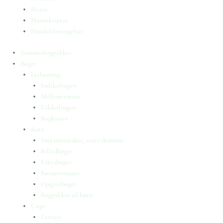
Presse
Manuskripter
Handelsbetingelser
Sommerbogpakker
Bøger
Letlæsning
Indskolingen
Mellemtrinnet
Udskolingen
Bogkasser
Børn
Små mennesker, store drømme
Billedbøger
Faktabøger
Børneromaner
Opgavebøger
Bogpakker til børn
Unge
Fantasy