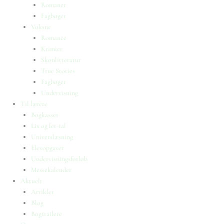
Romaner
Fagbøger
Voksne
Romance
Krimier
Skønlitteratur
True Stories
Fagbøger
Undervisning
Til lærere
Bogkasser
Lix og let-tal
Universlæsning
Elevopgaver
Undervisningsforløb
Messekalender
Aktuelt
Artikler
Blog
Bogtrailere