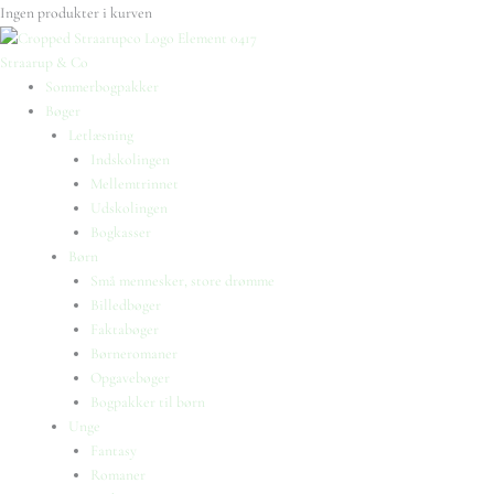
Ingen produkter i kurven
Straarup & Co
Sommerbogpakker
Bøger
Letlæsning
Indskolingen
Mellemtrinnet
Udskolingen
Bogkasser
Børn
Små mennesker, store drømme
Billedbøger
Faktabøger
Børneromaner
Opgavebøger
Bogpakker til børn
Unge
Fantasy
Romaner