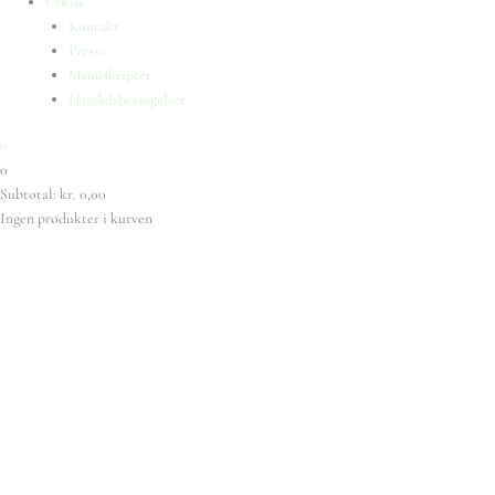
Om os
Kontakt
Presse
Manuskripter
Handelsbetingelser
0
0
Subtotal:
kr.
0,00
Ingen produkter i kurven