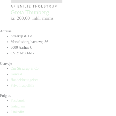
AF EMILIE THOLSTRUP
Greta Thunberg
kr. 200,00
inkl. moms
Adresse
Straarup & Co
Marselisborg havnevej 36
8000 Aarhus C
CVR: 61966617
Genveje
Om Straarup & Co
Kontakt
Handelsbetingelser
Privatlivspolitik
Følg os
Facebook
Instagram
LinkedIn