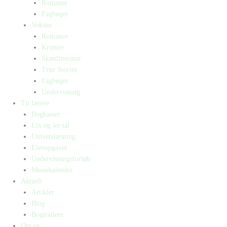
Romaner
Fagbøger
Voksne
Romance
Krimier
Skønlitteratur
True Stories
Fagbøger
Undervisning
Til lærere
Bogkasser
Lix og let-tal
Universlæsning
Elevopgaver
Undervisningsforløb
Messekalender
Aktuelt
Artikler
Blog
Bogtrailere
Om os