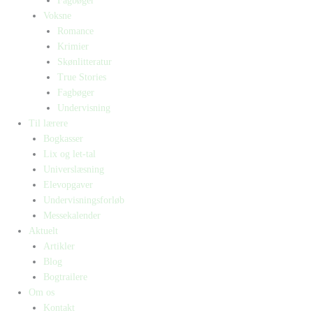
Fagbøger
Voksne
Romance
Krimier
Skønlitteratur
True Stories
Fagbøger
Undervisning
Til lærere
Bogkasser
Lix og let-tal
Universlæsning
Elevopgaver
Undervisningsforløb
Messekalender
Aktuelt
Artikler
Blog
Bogtrailere
Om os
Kontakt