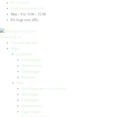
Gå
Products
Products
Christian
30 71 00 03
til
search
search
4.
mail@straarupogco.dk
indholdet
antal
Man - Fre: 9.00 - 15.00
Fri fragt over 499,-
Straarup & Co
Sommerbogpakker
Bøger
Letlæsning
Indskolingen
Mellemtrinnet
Udskolingen
Bogkasser
Børn
Små mennesker, store drømme
Billedbøger
Faktabøger
Børneromaner
Opgavebøger