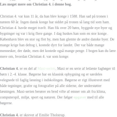
Læs meget mere om Christian 4. i denne bog.
Christian 4. var kun 11 år, da han blev konge i 1588. Han sad på tronen i
næsten 60 år. Ingen dansk konge har siddet på tronen så lang tid som ham.
Christian 4. havde meget travlt. Han fik over 20 børn, byggede nye byer og
bygninger og var i krig flere gange. I dag huskes han som en stor konge.
København blev en stor og flot by, men han glemte de andre danske byer. De
mange krige han deltog i, kostede dyrt for landet. Der var både mange
mennesker, der døde, men det kostede også mange penge. I bogen kan du lære
mere om, hvordan Christian 4. var som konge.
Christian 4.
er en del af
Maxi-serien
. Maxi er en serie af letlæste fagbøger til
børn i 2.-4. klasse. Bøgerne har en klassisk opbygning og er særdeles
velegnede til faglig læsning i indskolingen. Bøgerne er rigt illustreret med
både tegninger, grafer og fotografier på alle siderne, der understøtter
læsningen. Maxi-serien berører en bred vifte af emner om alt fra klima,
computerspil, miljø, sport og naturen. Der følger
opgaver
med til alle
bøgerne.
Christian 4.
er skrevet af Emilie Tholstrup.