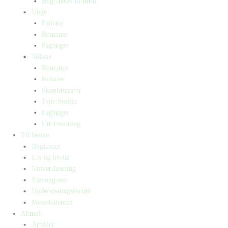
Bogpakker til børn
Unge
Fantasy
Romaner
Fagbøger
Voksne
Romance
Krimier
Skønlitteratur
True Stories
Fagbøger
Undervisning
Til lærere
Bogkasser
Lix og let-tal
Universlæsning
Elevopgaver
Undervisningsforløb
Messekalender
Aktuelt
Artikler