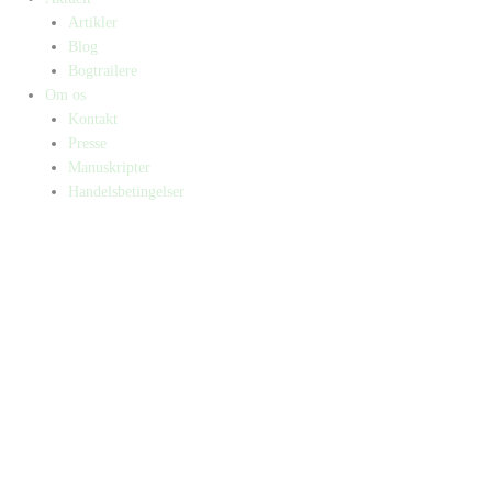
Artikler
Blog
Bogtrailere
Om os
Kontakt
Presse
Manuskripter
Handelsbetingelser
SKIFT TIL ERHVERVSKUNDE