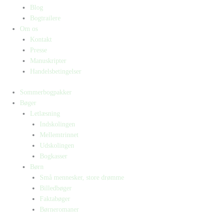
Blog
Bogtrailere
Om os
Kontakt
Presse
Manuskripter
Handelsbetingelser
Sommerbogpakker
Bøger
Letlæsning
Indskolingen
Mellemtrinnet
Udskolingen
Bogkasser
Børn
Små mennesker, store drømme
Billedbøger
Faktabøger
Børneromaner