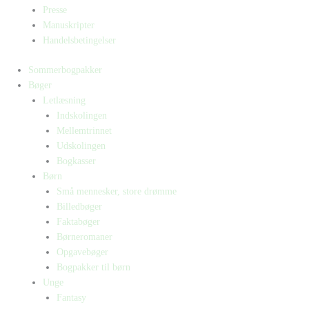
Presse
Manuskripter
Handelsbetingelser
Sommerbogpakker
Bøger
Letlæsning
Indskolingen
Mellemtrinnet
Udskolingen
Bogkasser
Børn
Små mennesker, store drømme
Billedbøger
Faktabøger
Børneromaner
Opgavebøger
Bogpakker til børn
Unge
Fantasy