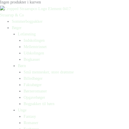
Ingen produkter i kurven
Straarup & Co
Sommerbogpakker
Bøger
Letlæsning
Indskolingen
Mellemtrinnet
Udskolingen
Bogkasser
Børn
Små mennesker, store drømme
Billedbøger
Faktabøger
Børneromaner
Opgavebøger
Bogpakker til børn
Unge
Fantasy
Romaner