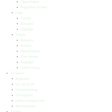
Opgavebøger
Bogpakker til børn
Unge
Fantasy
Romaner
Fagbøger
Voksne
Romance
Krimier
Skønlitteratur
True Stories
Fagbøger
Undervisning
Til lærere
Bogkasser
Lix og let-tal
Universlæsning
Elevopgaver
Undervisningsforløb
Messekalender
Aktuelt