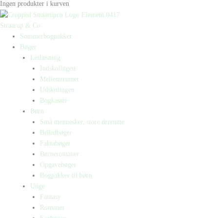
Ingen produkter i kurven
Straarup & Co
Sommerbogpakker
Bøger
Letlæsning
Indskolingen
Mellemtrinnet
Udskolingen
Bogkasser
Børn
Små mennesker, store drømme
Billedbøger
Faktabøger
Børneromaner
Opgavebøger
Bogpakker til børn
Unge
Fantasy
Romaner