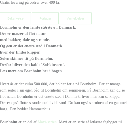
Gratis levering på ordrer over 499 kr.
Beksrivelse
Forfatter
Anmeldelser
Bornholm er den femte største ø i Danmark.
Der er masser af flot natur
med bakker, dale og strande.
Og øen er det eneste sted i Danmark,
hvor der findes klipper.
Solen skinner tit på Bornholm.
Derfor bliver den kaldt ’Solskinsøen’.
Læs mere om Bornholm her i bogen.
Hvert år er der cirka 500.000, der holder ferie på Bornholm. Der er mange,
som sejler i sin egen båd til Bornholm om sommeren. På Bornholm kan du se
flot natur. Bornholm er det eneste sted i Danmark, hvor man kan se klipper.
Der er også flotte strande med hvidt sand. Du kan også se ruinen af en gammel
borg. Den hedder Hammershus.
Bornholm
er en del af
Maxi-serien
. Maxi er en serie af letlæste fagbøger til