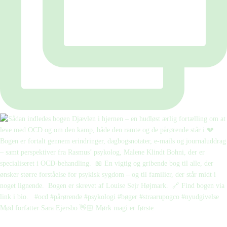
Mød forfatter Sara Ejersbo 👋🏼 Mørk magi er første