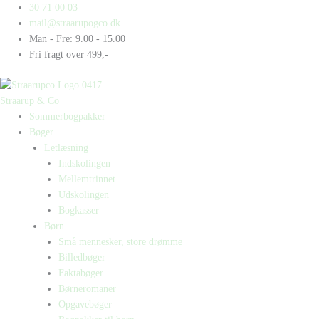
Gå
Products
Products
Bornholm
30 71 00 03
til
search
search
antal
mail@straarupogco.dk
indholdet
Man - Fre: 9.00 - 15.00
Fri fragt over 499,-
Straarup & Co
Sommerbogpakker
Bøger
Letlæsning
Indskolingen
Mellemtrinnet
Udskolingen
Bogkasser
Børn
Små mennesker, store drømme
Billedbøger
Faktabøger
Børneromaner
Opgavebøger