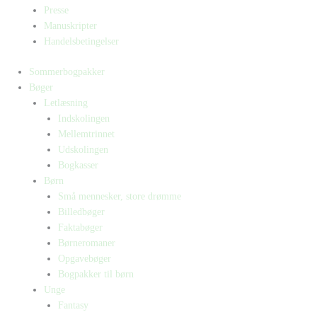
Presse
Manuskripter
Handelsbetingelser
Sommerbogpakker
Bøger
Letlæsning
Indskolingen
Mellemtrinnet
Udskolingen
Bogkasser
Børn
Små mennesker, store drømme
Billedbøger
Faktabøger
Børneromaner
Opgavebøger
Bogpakker til børn
Unge
Fantasy