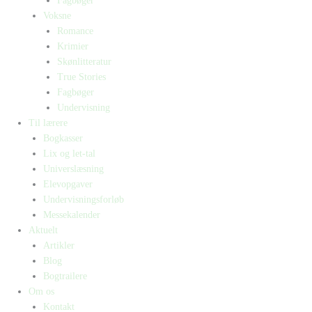
Fagbøger
Voksne
Romance
Krimier
Skønlitteratur
True Stories
Fagbøger
Undervisning
Til lærere
Bogkasser
Lix og let-tal
Universlæsning
Elevopgaver
Undervisningsforløb
Messekalender
Aktuelt
Artikler
Blog
Bogtrailere
Om os
Kontakt