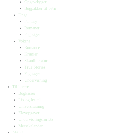
Opgavebøger
Bogpakker til børn
Unge
Fantasy
Romaner
Fagbøger
Voksne
Romance
Krimier
Skønlitteratur
True Stories
Fagbøger
Undervisning
Til lærere
Bogkasser
Lix og let-tal
Universlæsning
Elevopgaver
Undervisningsforløb
Messekalender
Aktuelt