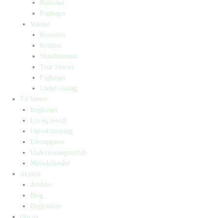
Romaner
Fagbøger
Voksne
Romance
Krimier
Skønlitteratur
True Stories
Fagbøger
Undervisning
Til lærere
Bogkasser
Lix og let-tal
Universlæsning
Elevopgaver
Undervisningsforløb
Messekalender
Aktuelt
Artikler
Blog
Bogtrailere
Om os