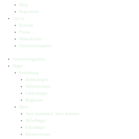
Blog
Bogtrailere
Om os
Kontakt
Presse
Manuskripter
Handelsbetingelser
Sommerbogpakker
Bøger
Letlæsning
Indskolingen
Mellemtrinnet
Udskolingen
Bogkasser
Børn
Små mennesker, store drømme
Billedbøger
Faktabøger
Børneromaner