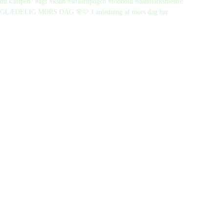
GLÆDELIG MORS DAG 🌸🩷 I anledning af mors dag har