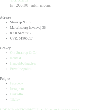
kr. 200,00
inkl. moms
Adresse
Straarup & Co
Marselisborg havnevej 36
8000 Aarhus C
CVR: 61966617
Genveje
Om Straarup & Co
Kontakt
Handelsbetingelser
Privatlivspolitik
Følg os
Facebook
Instagram
LinkedIn
TikTok
UDE NU: ANTICHRISTIE 🔥⁠ ⁠ Hvad nu hvis de historie