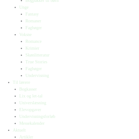
Bogpakker til børn
Unge
Fantasy
Romaner
Fagbøger
Voksne
Romance
Krimier
Skønlitteratur
True Stories
Fagbøger
Undervisning
Til lærere
Bogkasser
Lix og let-tal
Universlæsning
Elevopgaver
Undervisningsforløb
Messekalender
Aktuelt
Artikler