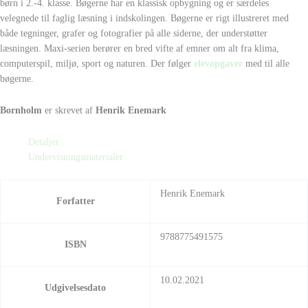
børn i 2.-4. klasse. Bøgerne har en klassisk opbygning og er særdeles
velegnede til faglig læsning i indskolingen. Bøgerne er rigt illustreret med
både tegninger, grafer og fotografier på alle siderne, der understøtter
læsningen. Maxi-serien berører en bred vifte af emner om alt fra klima,
computerspil, miljø, sport og naturen. Der følger
elevopgaver
med til alle
bøgerne.
Bornholm
er skrevet af
Henrik Enemark
Detaljer
Undervisningsmaterialer
Henrik Enemark
Forfatter
9788775491575
ISBN
10.02.2021
Udgivelsesdato