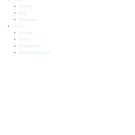
Artikler
Blog
Bogtrailere
Om os
Kontakt
Presse
Manuskripter
Handelsbetingelser
SKIFT TIL ERHVERVSKUNDE