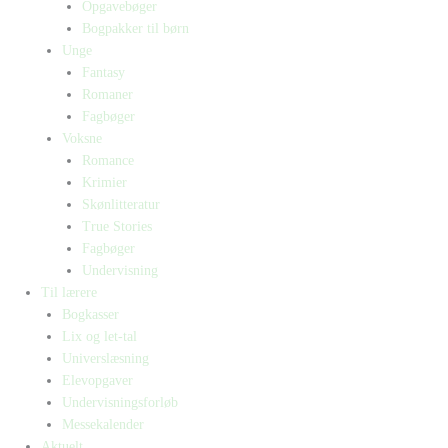
Opgavebøger
Bogpakker til børn
Unge
Fantasy
Romaner
Fagbøger
Voksne
Romance
Krimier
Skønlitteratur
True Stories
Fagbøger
Undervisning
Til lærere
Bogkasser
Lix og let-tal
Universlæsning
Elevopgaver
Undervisningsforløb
Messekalender
Aktuelt