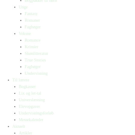
Bogpakker til børn
Unge
Fantasy
Romaner
Fagbøger
Voksne
Romance
Krimier
Skønlitteratur
True Stories
Fagbøger
Undervisning
Til lærere
Bogkasser
Lix og let-tal
Universlæsning
Elevopgaver
Undervisningsforløb
Messekalender
Aktuelt
Artikler