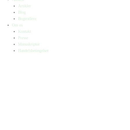
Artikler
Blog
Bogtrailere
Om os
Kontakt
Presse
Manuskripter
Handelsbetingelser
SKIFT TIL ERHVERVSKUNDE