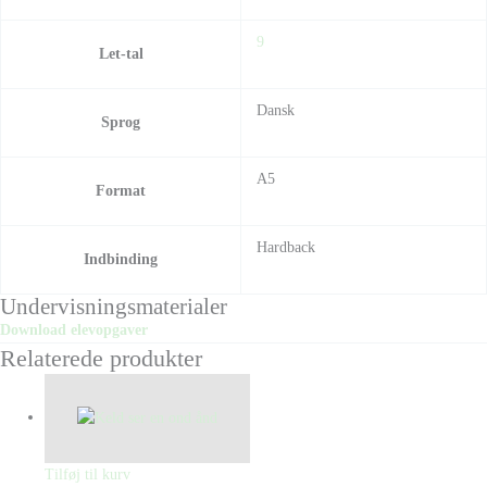
9
Let-tal
Dansk
Sprog
A5
Format
Hardback
Indbinding
Undervisningsmaterialer
Download elevopgaver
Relaterede produkter
Tilføj til kurv