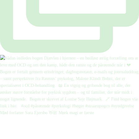
Mød forfatter Sara Ejersbo 👋🏼 Mørk magi er første