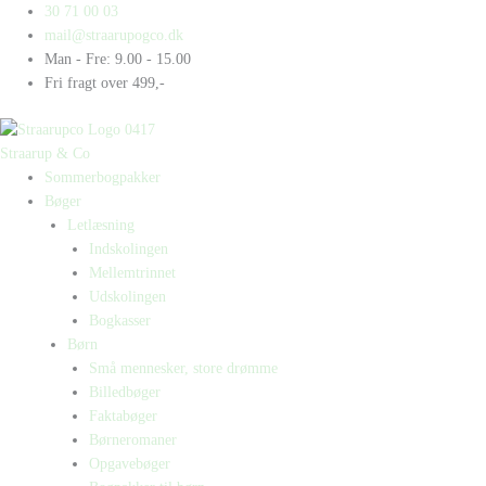
Gå
Products
Products
Bo
30 71 00 03
til
search
search
i
mail@straarupogco.dk
indholdet
en
Man - Fre: 9.00 - 15.00
kø
Fri fragt over 499,-
antal
Straarup & Co
Sommerbogpakker
Bøger
Letlæsning
Indskolingen
Mellemtrinnet
Udskolingen
Bogkasser
Børn
Små mennesker, store drømme
Billedbøger
Faktabøger
Børneromaner
Opgavebøger