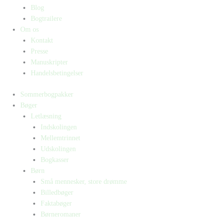
Blog
Bogtrailere
Om os
Kontakt
Presse
Manuskripter
Handelsbetingelser
Sommerbogpakker
Bøger
Letlæsning
Indskolingen
Mellemtrinnet
Udskolingen
Bogkasser
Børn
Små mennesker, store drømme
Billedbøger
Faktabøger
Børneromaner