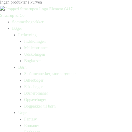
Ingen produkter i kurven
Straarup & Co
Sommerbogpakker
Bøger
Letlæsning
Indskolingen
Mellemtrinnet
Udskolingen
Bogkasser
Børn
Små mennesker, store drømme
Billedbøger
Faktabøger
Børneromaner
Opgavebøger
Bogpakker til børn
Unge
Fantasy
Romaner