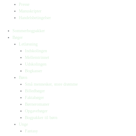
Presse
Manuskripter
Handelsbetingelser
Sommerbogpakker
Bøger
Letlæsning
Indskolingen
Mellemtrinnet
Udskolingen
Bogkasser
Børn
Små mennesker, store drømme
Billedbøger
Faktabøger
Børneromaner
Opgavebøger
Bogpakker til børn
Unge
Fantasy