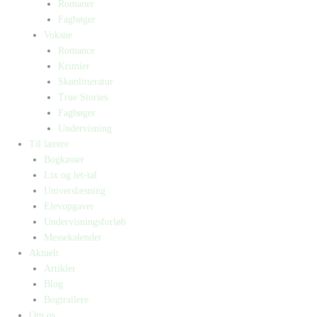
Romaner
Fagbøger
Voksne
Romance
Krimier
Skønlitteratur
True Stories
Fagbøger
Undervisning
Til lærere
Bogkasser
Lix og let-tal
Universlæsning
Elevopgaver
Undervisningsforløb
Messekalender
Aktuelt
Artikler
Blog
Bogtrailere
Om os