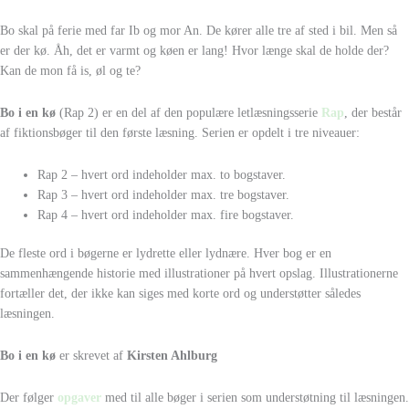
Bo skal på ferie med far Ib og mor An. De kører alle tre af sted i bil. Men så
er der kø. Åh, det er varmt og køen er lang! Hvor længe skal de holde der?
Kan de mon få is, øl og te?
Bo i en kø
(Rap 2) er en del af den populære letlæsningsserie
Rap
, der består
af fiktionsbøger til den første læsning. Serien er opdelt i tre niveauer:
Rap 2 – hvert ord indeholder max. to bogstaver.
Rap 3 – hvert ord indeholder max. tre bogstaver.
Rap 4 – hvert ord indeholder max. fire bogstaver.
De fleste ord i bøgerne er lydrette eller lydnære. Hver bog er en
sammenhængende historie med illustrationer på hvert opslag. Illustrationerne
fortæller det, der ikke kan siges med korte ord og understøtter således
læsningen.
Bo i en kø
er skrevet af
Kirsten Ahlburg
Der følger
opgaver
med til alle bøger i serien som understøtning til læsningen.