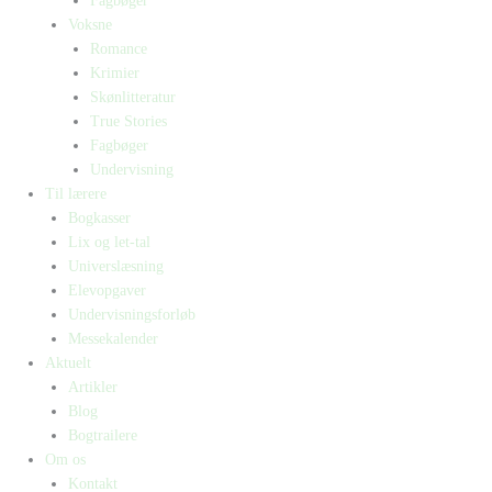
Fagbøger
Voksne
Romance
Krimier
Skønlitteratur
True Stories
Fagbøger
Undervisning
Til lærere
Bogkasser
Lix og let-tal
Universlæsning
Elevopgaver
Undervisningsforløb
Messekalender
Aktuelt
Artikler
Blog
Bogtrailere
Om os
Kontakt