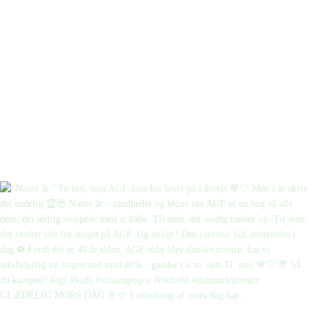
GLÆDELIG MORS DAG 🌸🩷 I anledning af mors dag har