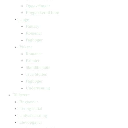
Opgavebøger
Bogpakker til børn
Unge
Fantasy
Romaner
Fagbøger
Voksne
Romance
Krimier
Skønlitteratur
True Stories
Fagbøger
Undervisning
Til lærere
Bogkasser
Lix og let-tal
Universlæsning
Elevopgaver