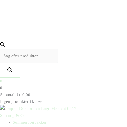
0
0
Subtotal:
kr.
0,00
Ingen produkter i kurven
Straarup & Co
Sommerbogpakker