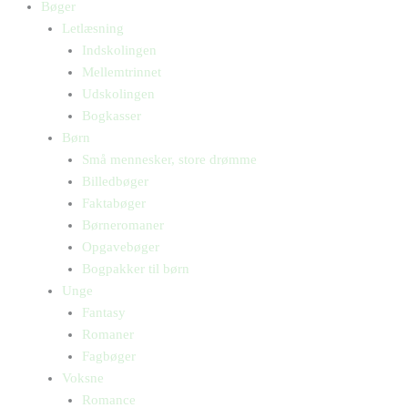
Bøger
Letlæsning
Indskolingen
Mellemtrinnet
Udskolingen
Bogkasser
Børn
Små mennesker, store drømme
Billedbøger
Faktabøger
Børneromaner
Opgavebøger
Bogpakker til børn
Unge
Fantasy
Romaner
Fagbøger
Voksne
Romance