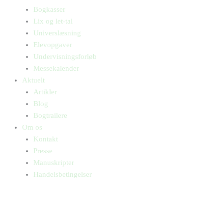
Bogkasser
Lix og let-tal
Universlæsning
Elevopgaver
Undervisningsforløb
Messekalender
Aktuelt
Artikler
Blog
Bogtrailere
Om os
Kontakt
Presse
Manuskripter
Handelsbetingelser
SKIFT TIL ERHVERVSKUNDE