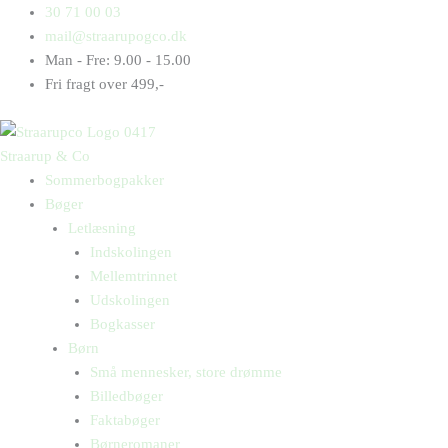
Gå
Products
Products
Leksand
30 71 00 03
til
search
search
3:
mail@straarupogco.dk
indholdet
Balkon
Man - Fre: 9.00 - 15.00
med
Fri fragt over 499,-
havudsigt
antal
Straarup & Co
Sommerbogpakker
Bøger
Letlæsning
Indskolingen
Mellemtrinnet
Udskolingen
Bogkasser
Børn
Små mennesker, store drømme
Billedbøger
Faktabøger
Børneromaner