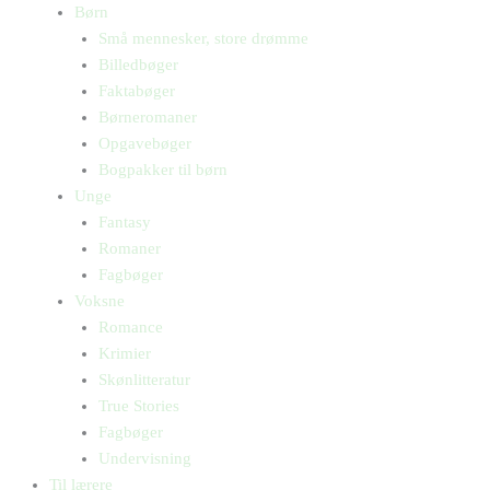
Børn
Små mennesker, store drømme
Billedbøger
Faktabøger
Børneromaner
Opgavebøger
Bogpakker til børn
Unge
Fantasy
Romaner
Fagbøger
Voksne
Romance
Krimier
Skønlitteratur
True Stories
Fagbøger
Undervisning
Til lærere