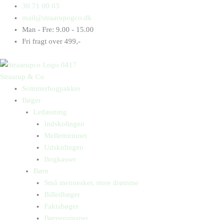
Gå
Products
Products
An
30 71 00 03
til
search
search
på
mail@straarupogco.dk
indholdet
is
Man - Fre: 9.00 - 15.00
antal
Fri fragt over 499,-
Straarup & Co
Sommerbogpakker
Bøger
Letlæsning
Indskolingen
Mellemtrinnet
Udskolingen
Bogkasser
Børn
Små mennesker, store drømme
Billedbøger
Faktabøger
Børneromaner