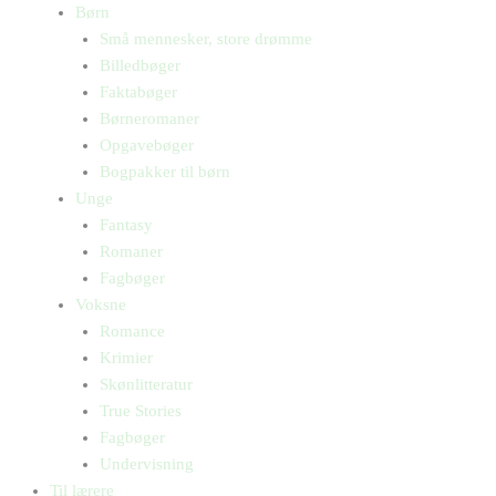
Børn
Små mennesker, store drømme
Billedbøger
Faktabøger
Børneromaner
Opgavebøger
Bogpakker til børn
Unge
Fantasy
Romaner
Fagbøger
Voksne
Romance
Krimier
Skønlitteratur
True Stories
Fagbøger
Undervisning
Til lærere