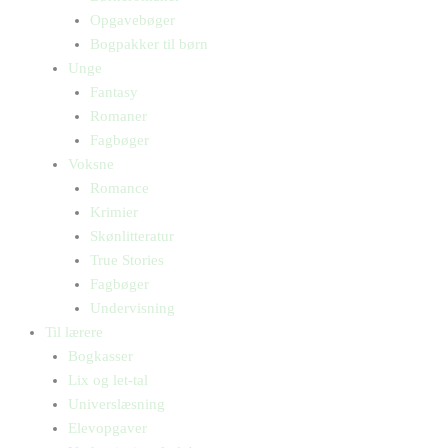
Opgavebøger
Bogpakker til børn
Unge
Fantasy
Romaner
Fagbøger
Voksne
Romance
Krimier
Skønlitteratur
True Stories
Fagbøger
Undervisning
Til lærere
Bogkasser
Lix og let-tal
Universlæsning
Elevopgaver