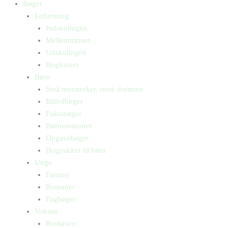
Bøger
Letlæsning
Indskolingen
Mellemtrinnet
Udskolingen
Bogkasser
Børn
Små mennesker, store drømme
Billedbøger
Faktabøger
Børneromaner
Opgavebøger
Bogpakker til børn
Unge
Fantasy
Romaner
Fagbøger
Voksne
Romance