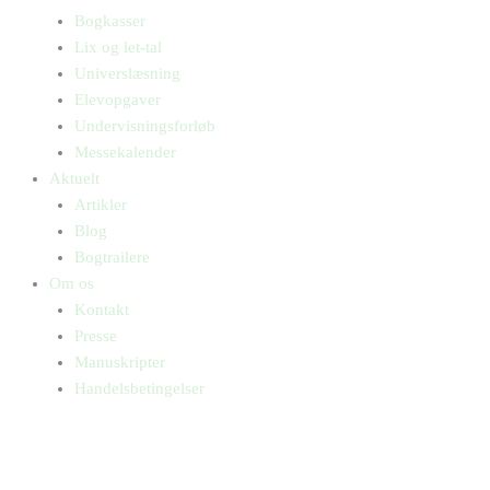
Bogkasser
Lix og let-tal
Universlæsning
Elevopgaver
Undervisningsforløb
Messekalender
Aktuelt
Artikler
Blog
Bogtrailere
Om os
Kontakt
Presse
Manuskripter
Handelsbetingelser
SKIFT TIL ERHVERVSKUNDE