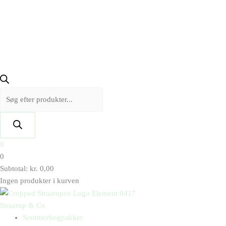
0
0
Subtotal:
kr.
0,00
Ingen produkter i kurven
Straarup & Co
Sommerbogpakker