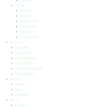
Fagbøger
Voksne
Romance
Krimier
Skønlitteratur
True Stories
Fagbøger
Undervisning
Til lærere
Bogkasser
Lix og let-tal
Universlæsning
Elevopgaver
Undervisningsforløb
Messekalender
Aktuelt
Artikler
Blog
Bogtrailere
Om os
Kontakt