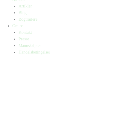
Artikler
Blog
Bogtrailere
Om os
Kontakt
Presse
Manuskripter
Handelsbetingelser
SKIFT TIL ERHVERVSKUNDE