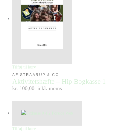
Tilføj til kurv
AF STRAARUP & CO
Aktivitetshæfte – Hip Bogkasse 1
kr. 100,00
inkl. moms
Tilføj til kurv