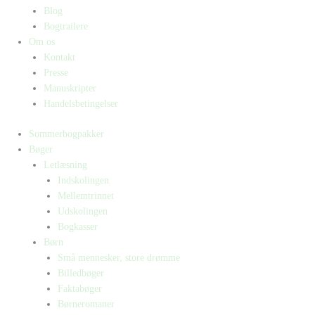
Blog
Bogtrailere
Om os
Kontakt
Presse
Manuskripter
Handelsbetingelser
Sommerbogpakker
Bøger
Letlæsning
Indskolingen
Mellemtrinnet
Udskolingen
Bogkasser
Børn
Små mennesker, store drømme
Billedbøger
Faktabøger
Børneromaner