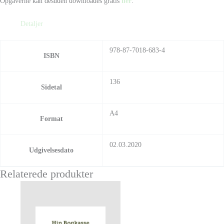
Opgaverne kan desuden downloades gratis
her
.
Detaljer
978-87-7018-683-4
ISBN
136
Sidetal
A4
Format
02.03.2020
Udgivelsesdato
Relaterede produkter