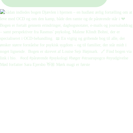
Mød forfatter Sara Ejersbo 👋🏼 Mørk magi er første