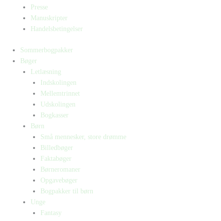
Presse
Manuskripter
Handelsbetingelser
Sommerbogpakker
Bøger
Letlæsning
Indskolingen
Mellemtrinnet
Udskolingen
Bogkasser
Børn
Små mennesker, store drømme
Billedbøger
Faktabøger
Børneromaner
Opgavebøger
Bogpakker til børn
Unge
Fantasy