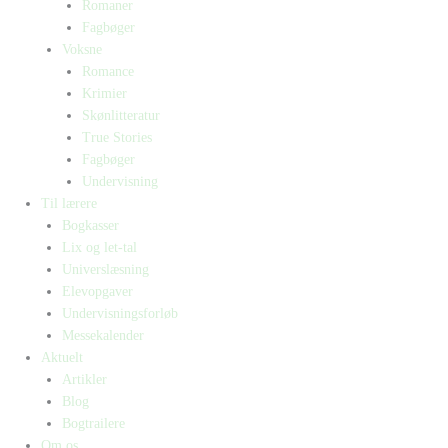
Romaner
Fagbøger
Voksne
Romance
Krimier
Skønlitteratur
True Stories
Fagbøger
Undervisning
Til lærere
Bogkasser
Lix og let-tal
Universlæsning
Elevopgaver
Undervisningsforløb
Messekalender
Aktuelt
Artikler
Blog
Bogtrailere
Om os