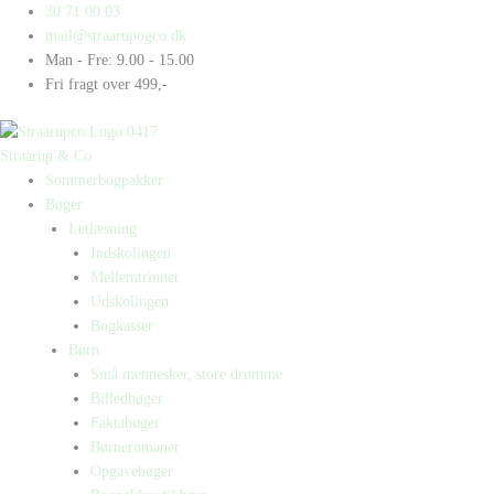
Gå
Products
Products
Aktivitetshæfte
30 71 00 03
til
search
search
-
mail@straarupogco.dk
indholdet
Maxi
Man - Fre: 9.00 - 15.00
Bogkasse
Fri fragt over 499,-
1
antal
Straarup & Co
Sommerbogpakker
Bøger
Letlæsning
Indskolingen
Mellemtrinnet
Udskolingen
Bogkasser
Børn
Små mennesker, store drømme
Billedbøger
Faktabøger
Børneromaner
Opgavebøger