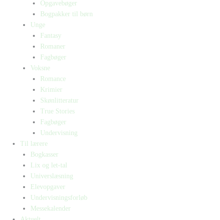
Opgavebøger
Bogpakker til børn
Unge
Fantasy
Romaner
Fagbøger
Voksne
Romance
Krimier
Skønlitteratur
True Stories
Fagbøger
Undervisning
Til lærere
Bogkasser
Lix og let-tal
Universlæsning
Elevopgaver
Undervisningsforløb
Messekalender
Aktuelt