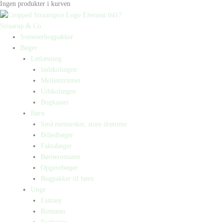
Ingen produkter i kurven
Straarup & Co
Sommerbogpakker
Bøger
Letlæsning
Indskolingen
Mellemtrinnet
Udskolingen
Bogkasser
Børn
Små mennesker, store drømme
Billedbøger
Faktabøger
Børneromaner
Opgavebøger
Bogpakker til børn
Unge
Fantasy
Romaner