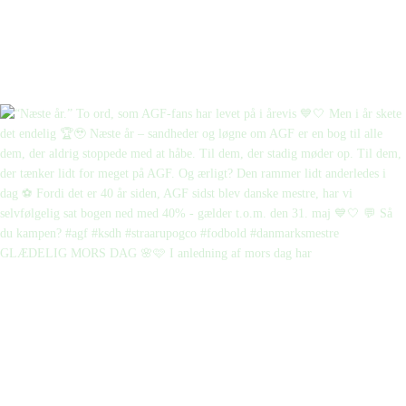
GLÆDELIG MORS DAG 🌸🩷 I anledning af mors dag har