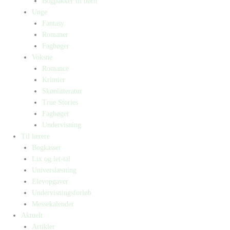
Bogpakker til børn
Unge
Fantasy
Romaner
Fagbøger
Voksne
Romance
Krimier
Skønlitteratur
True Stories
Fagbøger
Undervisning
Til lærere
Bogkasser
Lix og let-tal
Universlæsning
Elevopgaver
Undervisningsforløb
Messekalender
Aktuelt
Artikler