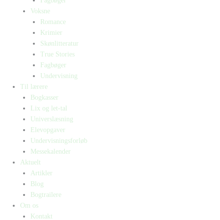
Fagbøger
Voksne
Romance
Krimier
Skønlitteratur
True Stories
Fagbøger
Undervisning
Til lærere
Bogkasser
Lix og let-tal
Universlæsning
Elevopgaver
Undervisningsforløb
Messekalender
Aktuelt
Artikler
Blog
Bogtrailere
Om os
Kontakt