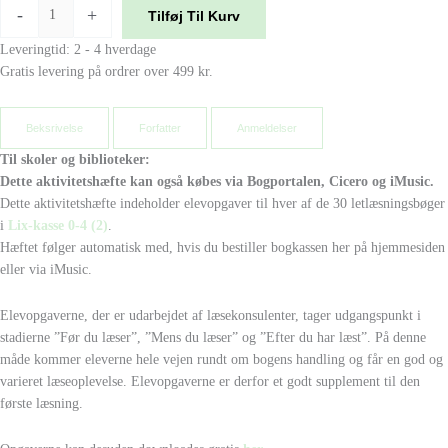
-
+
Tilføj Til Kurv
Leveringtid: 2 - 4 hverdage
Gratis levering på ordrer over 499 kr.
Beksrivelse
Forfatter
Anmeldelser
Til skoler og biblioteker:
Dette aktivitetshæfte kan også købes via Bogportalen, Cicero og iMusic.
Dette aktivitetshæfte indeholder elevopgaver til hver af de 30 letlæsningsbøger
i
Lix-kasse 0-4 (2)
.
Hæftet følger automatisk med, hvis du bestiller bogkassen her på hjemmesiden
eller via iMusic.
Elevopgaverne, der er udarbejdet af læsekonsulenter, tager udgangspunkt i
stadierne ”Før du læser”, ”Mens du læser” og ”Efter du har læst”. På denne
måde kommer eleverne hele vejen rundt om bogens handling og får en god og
varieret læseoplevelse. Elevopgaverne er derfor et godt supplement til den
første læsning.