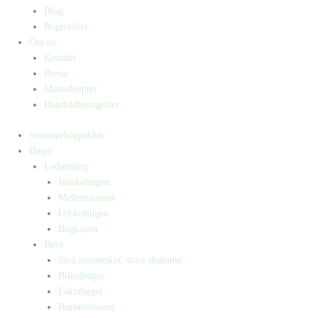
Blog
Bogtrailere
Om os
Kontakt
Presse
Manuskripter
Handelsbetingelser
Sommerbogpakker
Bøger
Letlæsning
Indskolingen
Mellemtrinnet
Udskolingen
Bogkasser
Børn
Små mennesker, store drømme
Billedbøger
Faktabøger
Børneromaner