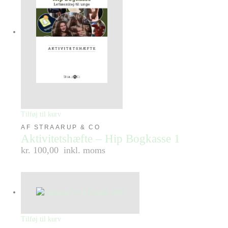
Tilføj til kurv
AF STRAARUP & CO
Aktivitetshæfte – Hip Bogkasse 1
kr. 100,00
inkl. moms
Tilføj til kurv