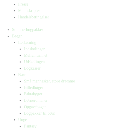
Presse
Manuskripter
Handelsbetingelser
Sommerbogpakker
Bøger
Letlæsning
Indskolingen
Mellemtrinnet
Udskolingen
Bogkasser
Børn
Små mennesker, store drømme
Billedbøger
Faktabøger
Børneromaner
Opgavebøger
Bogpakker til børn
Unge
Fantasy