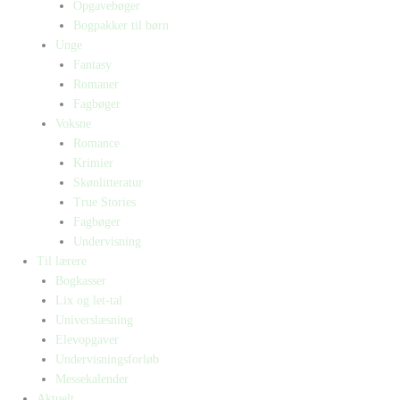
Opgavebøger
Bogpakker til børn
Unge
Fantasy
Romaner
Fagbøger
Voksne
Romance
Krimier
Skønlitteratur
True Stories
Fagbøger
Undervisning
Til lærere
Bogkasser
Lix og let-tal
Universlæsning
Elevopgaver
Undervisningsforløb
Messekalender
Aktuelt