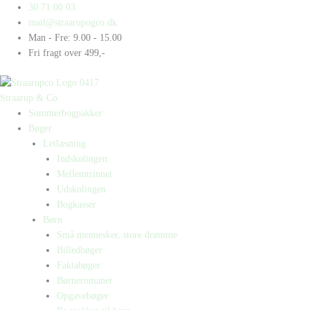
Gå
Products
Products
Aktivitetshæfte
30 71 00 03
til
search
search
-
mail@straarupogco.dk
indholdet
Lix-
Man - Fre: 9.00 - 15.00
kasse
Fri fragt over 499,-
0-
4
(2)
Straarup & Co
antal
Sommerbogpakker
Bøger
Letlæsning
Indskolingen
Mellemtrinnet
Udskolingen
Bogkasser
Børn
Små mennesker, store drømme
Billedbøger
Faktabøger
Børneromaner
Opgavebøger