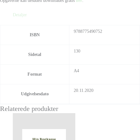
Opgaverne kan desuden downloades gratis
her
.
Detaljer
9788775490752
ISBN
130
Sidetal
A4
Format
20.11.2020
Udgivelsesdato
Relaterede produkter