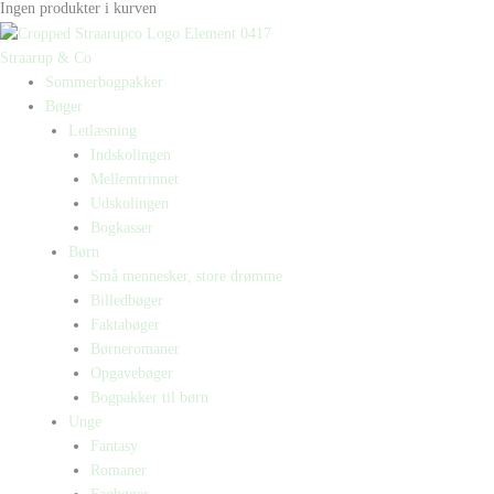
Ingen produkter i kurven
Straarup & Co
Sommerbogpakker
Bøger
Letlæsning
Indskolingen
Mellemtrinnet
Udskolingen
Bogkasser
Børn
Små mennesker, store drømme
Billedbøger
Faktabøger
Børneromaner
Opgavebøger
Bogpakker til børn
Unge
Fantasy
Romaner