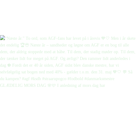
GLÆDELIG MORS DAG 🌸🩷 I anledning af mors dag har