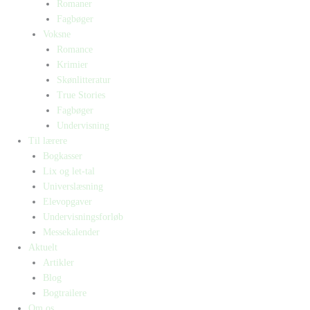
Romaner
Fagbøger
Voksne
Romance
Krimier
Skønlitteratur
True Stories
Fagbøger
Undervisning
Til lærere
Bogkasser
Lix og let-tal
Universlæsning
Elevopgaver
Undervisningsforløb
Messekalender
Aktuelt
Artikler
Blog
Bogtrailere
Om os