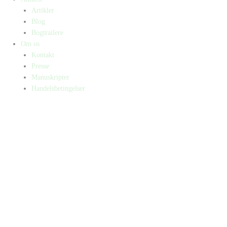
Artikler
Blog
Bogtrailere
Om os
Kontakt
Presse
Manuskripter
Handelsbetingelser
SKIFT TIL ERHVERVSKUNDE