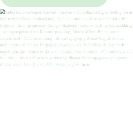
Mød forfatter Sara Ejersbo 👋🏼 Mørk magi er første