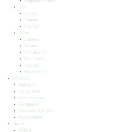
Bogpakker til børn
Unge
Fantasy
Romaner
Fagbøger
Voksne
Romance
Krimier
Skønlitteratur
True Stories
Fagbøger
Undervisning
Til lærere
Bogkasser
Lix og let-tal
Universlæsning
Elevopgaver
Undervisningsforløb
Messekalender
Aktuelt
Artikler