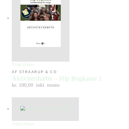
Tilføj til kurv
AF STRAARUP & CO
Aktivitetshæfte – Hip Bogkasse 1
kr. 100,00
inkl. moms
Tilføj til kurv