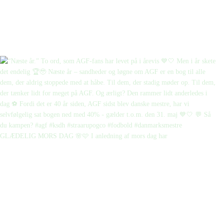
GLÆDELIG MORS DAG 🌸🩷 I anledning af mors dag har