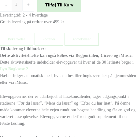
-
+
Tilføj Til Kurv
Leveringtid: 2 - 4 hverdage
Gratis levering på ordrer over 499 kr.
Beksrivelse
Forfatter
Anmeldelser
Til skoler og biblioteker:
Dette aktivitetshæfte kan også købes via Bogportalen, Cicero og iMusic.
Dette aktivitetshæfte indeholder elevopgaver til hver af de 30 letlæste bøger i
Lyn Bogkasse 2
.
Hæftet følger automatisk med, hvis du bestiller bogkassen her på hjemmesiden
eller via iMusic.
Elevopgaverne, der er udarbejdet af læsekonsulenter, tager udgangspunkt i
stadierne ”Før du læser”, ”Mens du læser” og ”Efter du har læst”. På denne
måde kommer eleverne hele vejen rundt om bogens handling og får en god og
varieret læseoplevelse. Elevopgaverne er derfor et godt supplement til den
første læsning.