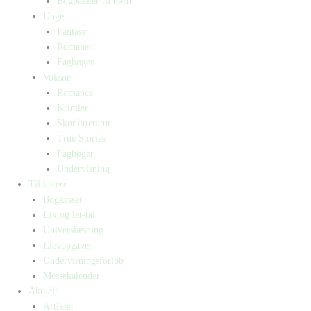
Bogpakker til børn
Unge
Fantasy
Romaner
Fagbøger
Voksne
Romance
Krimier
Skønlitteratur
True Stories
Fagbøger
Undervisning
Til lærere
Bogkasser
Lix og let-tal
Universlæsning
Elevopgaver
Undervisningsforløb
Messekalender
Aktuelt
Artikler