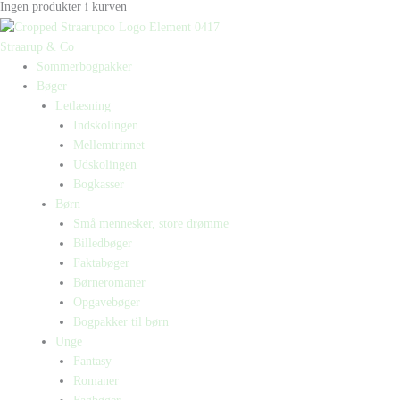
Ingen produkter i kurven
Straarup & Co
Sommerbogpakker
Bøger
Letlæsning
Indskolingen
Mellemtrinnet
Udskolingen
Bogkasser
Børn
Små mennesker, store drømme
Billedbøger
Faktabøger
Børneromaner
Opgavebøger
Bogpakker til børn
Unge
Fantasy
Romaner