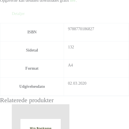
Opgaverne kan desuden downloades gratis
her
.
Detaljer
9788770186827
ISBN
132
Sidetal
A4
Format
02.03.2020
Udgivelsesdato
Relaterede produkter