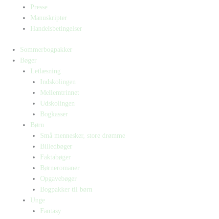
Presse
Manuskripter
Handelsbetingelser
Sommerbogpakker
Bøger
Letlæsning
Indskolingen
Mellemtrinnet
Udskolingen
Bogkasser
Børn
Små mennesker, store drømme
Billedbøger
Faktabøger
Børneromaner
Opgavebøger
Bogpakker til børn
Unge
Fantasy