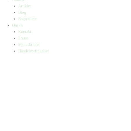
Artikler
Blog
Bogtrailere
Om os
Kontakt
Presse
Manuskripter
Handelsbetingelser
SKIFT TIL ERHVERVSKUNDE