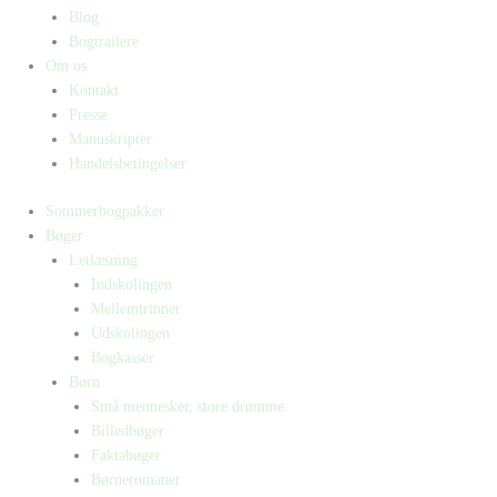
Blog
Bogtrailere
Om os
Kontakt
Presse
Manuskripter
Handelsbetingelser
Sommerbogpakker
Bøger
Letlæsning
Indskolingen
Mellemtrinnet
Udskolingen
Bogkasser
Børn
Små mennesker, store drømme
Billedbøger
Faktabøger
Børneromaner