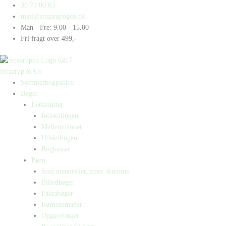
Gå
Products
Products
Aktivitetshæfte
30 71 00 03
til
search
search
-
mail@straarupogco.dk
indholdet
Lyn
Man - Fre: 9.00 - 15.00
Bogkasse
Fri fragt over 499,-
2
antal
Straarup & Co
Sommerbogpakker
Bøger
Letlæsning
Indskolingen
Mellemtrinnet
Udskolingen
Bogkasser
Børn
Små mennesker, store drømme
Billedbøger
Faktabøger
Børneromaner
Opgavebøger