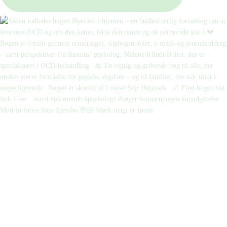
Mød forfatter Sara Ejersbo 👋🏼 Mørk magi er første