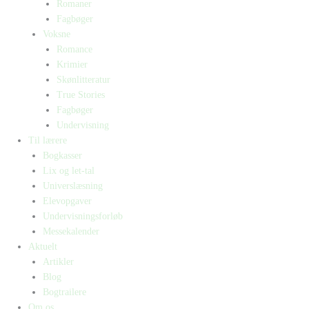
Romaner
Fagbøger
Voksne
Romance
Krimier
Skønlitteratur
True Stories
Fagbøger
Undervisning
Til lærere
Bogkasser
Lix og let-tal
Universlæsning
Elevopgaver
Undervisningsforløb
Messekalender
Aktuelt
Artikler
Blog
Bogtrailere
Om os