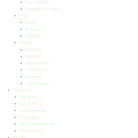
Opgavebøger
Bogpakker til børn
Unge
Fantasy
Romaner
Fagbøger
Voksne
Romance
Krimier
Skønlitteratur
True Stories
Fagbøger
Undervisning
Til lærere
Bogkasser
Lix og let-tal
Universlæsning
Elevopgaver
Undervisningsforløb
Messekalender
Aktuelt