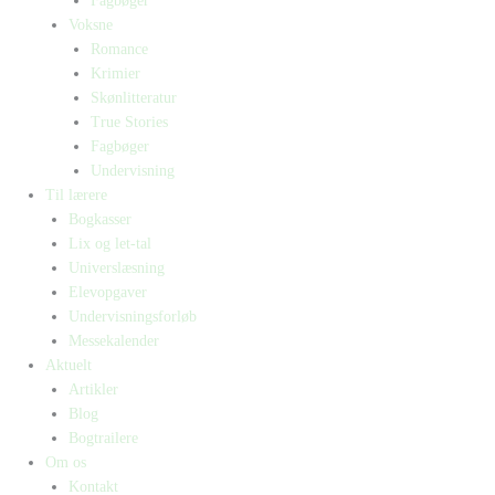
Fagbøger
Voksne
Romance
Krimier
Skønlitteratur
True Stories
Fagbøger
Undervisning
Til lærere
Bogkasser
Lix og let-tal
Universlæsning
Elevopgaver
Undervisningsforløb
Messekalender
Aktuelt
Artikler
Blog
Bogtrailere
Om os
Kontakt