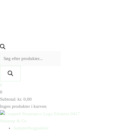
0
0
Subtotal:
kr.
0,00
Ingen produkter i kurven
Straarup & Co
Sommerbogpakker