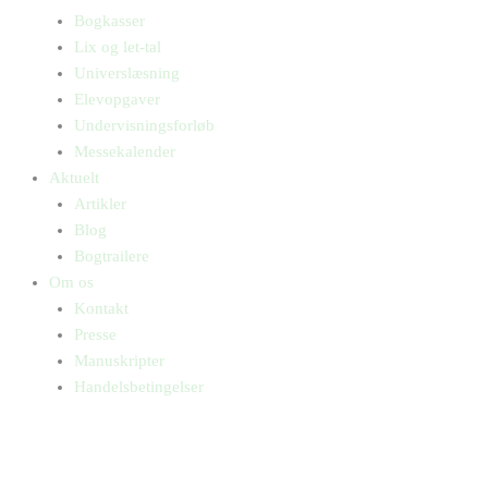
Bogkasser
Lix og let-tal
Universlæsning
Elevopgaver
Undervisningsforløb
Messekalender
Aktuelt
Artikler
Blog
Bogtrailere
Om os
Kontakt
Presse
Manuskripter
Handelsbetingelser
SKIFT TIL ERHVERVSKUNDE