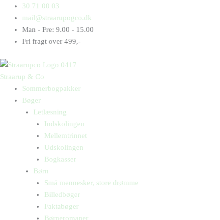
Gå
Products
Products
Ach
30 71 00 03
til
search
search
du
mail@straarupogco.dk
indholdet
liebes
Man - Fre: 9.00 - 15.00
Lieschen
Fri fragt over 499,-
antal
Straarup & Co
Sommerbogpakker
Bøger
Letlæsning
Indskolingen
Mellemtrinnet
Udskolingen
Bogkasser
Børn
Små mennesker, store drømme
Billedbøger
Faktabøger
Børneromaner