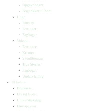
Opgavebøger
Bogpakker til børn
Unge
Fantasy
Romaner
Fagbøger
Voksne
Romance
Krimier
Skønlitteratur
True Stories
Fagbøger
Undervisning
Til lærere
Bogkasser
Lix og let-tal
Universlæsning
Elevopgaver