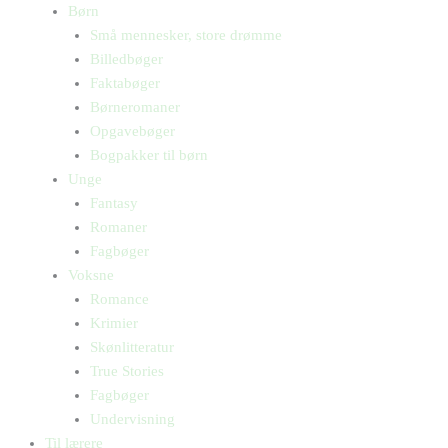
Børn
Små mennesker, store drømme
Billedbøger
Faktabøger
Børneromaner
Opgavebøger
Bogpakker til børn
Unge
Fantasy
Romaner
Fagbøger
Voksne
Romance
Krimier
Skønlitteratur
True Stories
Fagbøger
Undervisning
Til lærere