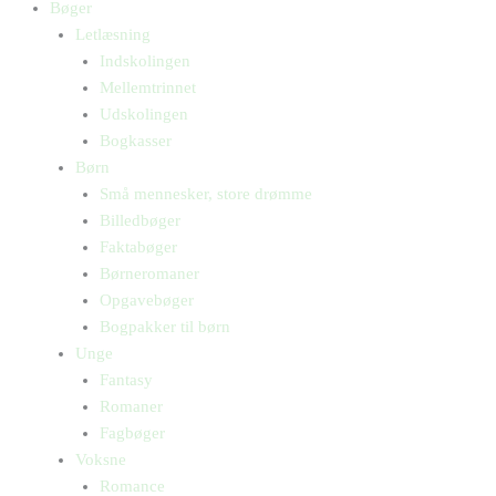
Bøger
Letlæsning
Indskolingen
Mellemtrinnet
Udskolingen
Bogkasser
Børn
Små mennesker, store drømme
Billedbøger
Faktabøger
Børneromaner
Opgavebøger
Bogpakker til børn
Unge
Fantasy
Romaner
Fagbøger
Voksne
Romance