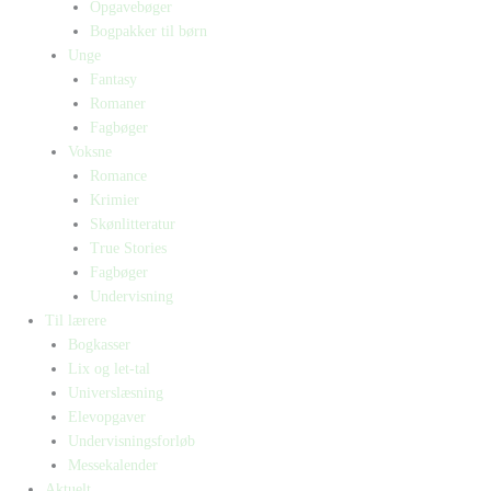
Opgavebøger
Bogpakker til børn
Unge
Fantasy
Romaner
Fagbøger
Voksne
Romance
Krimier
Skønlitteratur
True Stories
Fagbøger
Undervisning
Til lærere
Bogkasser
Lix og let-tal
Universlæsning
Elevopgaver
Undervisningsforløb
Messekalender
Aktuelt