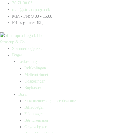
Gå
Products
Products
30 71 00 03
til
search
search
mail@straarupogco.dk
indholdet
Man - Fre: 9.00 - 15.00
Fri fragt over 499,-
Straarup & Co
Sommerbogpakker
Bøger
Letlæsning
Indskolingen
Mellemtrinnet
Udskolingen
Bogkasser
Børn
Små mennesker, store drømme
Billedbøger
Faktabøger
Børneromaner
Opgavebøger