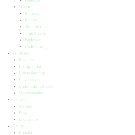
Fagbøger
Voksne
Romance
Krimier
Skønlitteratur
True Stories
Fagbøger
Undervisning
Til lærere
Bogkasser
Lix og let-tal
Universlæsning
Elevopgaver
Undervisningsforløb
Messekalender
Aktuelt
Artikler
Blog
Bogtrailere
Om os
Kontakt