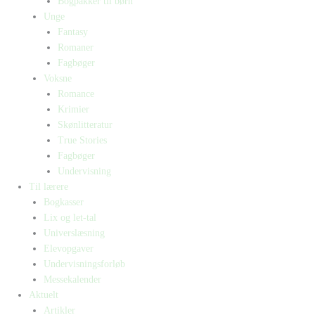
Bogpakker til børn
Unge
Fantasy
Romaner
Fagbøger
Voksne
Romance
Krimier
Skønlitteratur
True Stories
Fagbøger
Undervisning
Til lærere
Bogkasser
Lix og let-tal
Universlæsning
Elevopgaver
Undervisningsforløb
Messekalender
Aktuelt
Artikler