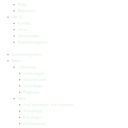
Blog
Bogtrailere
Om os
Kontakt
Presse
Manuskripter
Handelsbetingelser
Sommerbogpakker
Bøger
Letlæsning
Indskolingen
Mellemtrinnet
Udskolingen
Bogkasser
Børn
Små mennesker, store drømme
Billedbøger
Faktabøger
Børneromaner