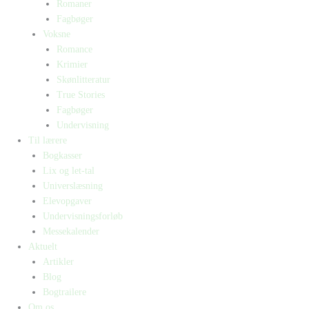
Romaner
Fagbøger
Voksne
Romance
Krimier
Skønlitteratur
True Stories
Fagbøger
Undervisning
Til lærere
Bogkasser
Lix og let-tal
Universlæsning
Elevopgaver
Undervisningsforløb
Messekalender
Aktuelt
Artikler
Blog
Bogtrailere
Om os