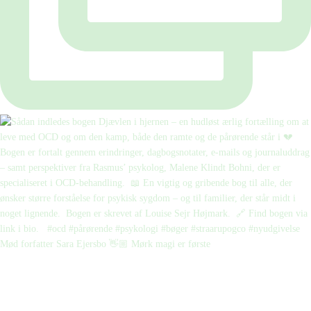
Mød forfatter Sara Ejersbo 👋🏼 Mørk magi er første