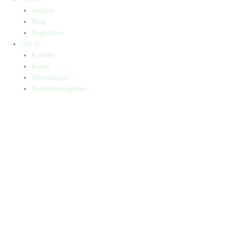
Artikler
Blog
Bogtrailere
Om os
Kontakt
Presse
Manuskripter
Handelsbetingelser
SKIFT TIL ERHVERVSKUNDE