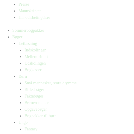
Presse
Manuskripter
Handelsbetingelser
Sommerbogpakker
Bøger
Letlæsning
Indskolingen
Mellemtrinnet
Udskolingen
Bogkasser
Børn
Små mennesker, store drømme
Billedbøger
Faktabøger
Børneromaner
Opgavebøger
Bogpakker til børn
Unge
Fantasy