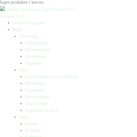
Ingen produkter i kurven
Straarup & Co
Sommerbogpakker
Bøger
Letlæsning
Indskolingen
Mellemtrinnet
Udskolingen
Bogkasser
Børn
Små mennesker, store drømme
Billedbøger
Faktabøger
Børneromaner
Opgavebøger
Bogpakker til børn
Unge
Fantasy
Romaner