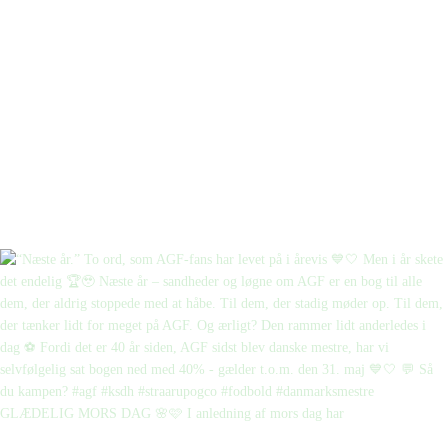
GLÆDELIG MORS DAG 🌸🩷 I anledning af mors dag har