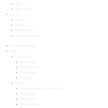
Blog
Bogtrailere
Om os
Kontakt
Presse
Manuskripter
Handelsbetingelser
Sommerbogpakker
Bøger
Letlæsning
Indskolingen
Mellemtrinnet
Udskolingen
Bogkasser
Børn
Små mennesker, store drømme
Billedbøger
Faktabøger
Børneromaner