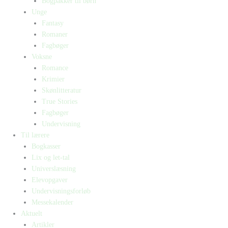
Bogpakker til børn
Unge
Fantasy
Romaner
Fagbøger
Voksne
Romance
Krimier
Skønlitteratur
True Stories
Fagbøger
Undervisning
Til lærere
Bogkasser
Lix og let-tal
Universlæsning
Elevopgaver
Undervisningsforløb
Messekalender
Aktuelt
Artikler