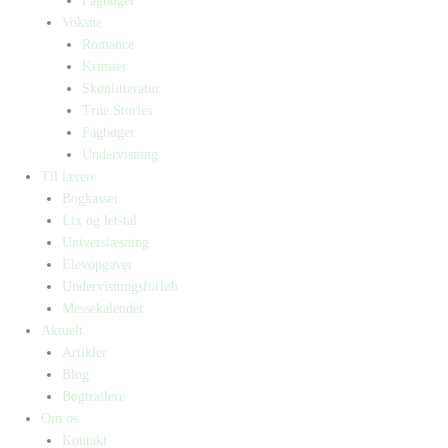
Fagbøger
Voksne
Romance
Krimier
Skønlitteratur
True Stories
Fagbøger
Undervisning
Til lærere
Bogkasser
Lix og let-tal
Universlæsning
Elevopgaver
Undervisningsforløb
Messekalender
Aktuelt
Artikler
Blog
Bogtrailere
Om os
Kontakt