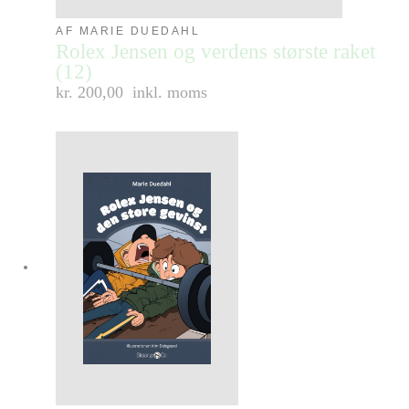
AF MARIE DUEDAHL
Rolex Jensen og verdens største raket
(12)
kr. 200,00
inkl. moms