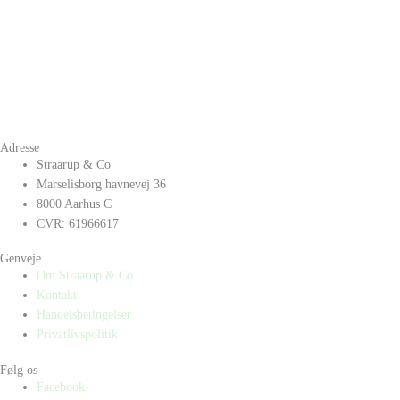
Adresse
Straarup & Co
Marselisborg havnevej 36
8000 Aarhus C
CVR: 61966617
Genveje
Om Straarup & Co
Kontakt
Handelsbetingelser
Privatlivspolitik
Følg os
Facebook