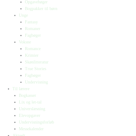
Opgavebøger
Bogpakker til børn
Unge
Fantasy
Romaner
Fagbøger
Voksne
Romance
Krimier
Skønlitteratur
True Stories
Fagbøger
Undervisning
Til lærere
Bogkasser
Lix og let-tal
Universlæsning
Elevopgaver
Undervisningsforløb
Messekalender
Aktuelt