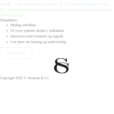
Nyhedsbrev
Modtag særtilbud
Få vores nyheder direkte i indbakken
Interviews med forfattere og fagfolk
Lær mere om læsning og undervisning
Tilmeld Dig Her
Copyright 2026 © Straarup & Co
Privat eller erhverv?
Vi vil gerne give alle vores kunder den bedste oplevelse. Vælg hvordan
du ønsker at handle hos os.