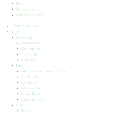
Presse
Manuskripter
Handelsbetingelser
Sommerbogpakker
Bøger
Letlæsning
Indskolingen
Mellemtrinnet
Udskolingen
Bogkasser
Børn
Små mennesker, store drømme
Billedbøger
Faktabøger
Børneromaner
Opgavebøger
Bogpakker til børn
Unge
Fantasy