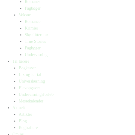
Romaner
Fagbøger
Voksne
Romance
Krimier
Skønlitteratur
True Stories
Fagbøger
Undervisning
Til lærere
Bogkasser
Lix og let-tal
Universlæsning
Elevopgaver
Undervisningsforløb
Messekalender
Aktuelt
Artikler
Blog
Bogtrailere
Om os