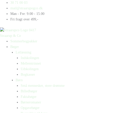
Gå
Products
Products
30 71 00 03
til
search
search
mail@straarupogco.dk
indholdet
Man - Fre: 9.00 - 15.00
Fri fragt over 499,-
Straarup & Co
Sommerbogpakker
Bøger
Letlæsning
Indskolingen
Mellemtrinnet
Udskolingen
Bogkasser
Børn
Små mennesker, store drømme
Billedbøger
Faktabøger
Børneromaner
Opgavebøger