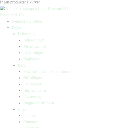
Ingen produkter i kurven
Straarup & Co
Sommerbogpakker
Bøger
Letlæsning
Indskolingen
Mellemtrinnet
Udskolingen
Bogkasser
Børn
Små mennesker, store drømme
Billedbøger
Faktabøger
Børneromaner
Opgavebøger
Bogpakker til børn
Unge
Fantasy
Romaner