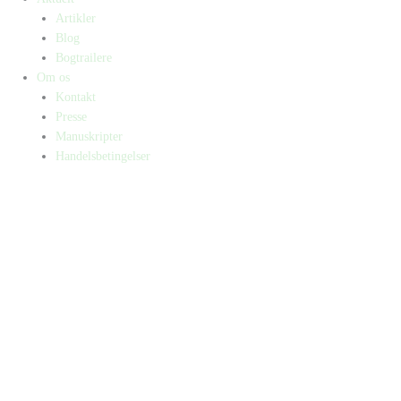
Artikler
Blog
Bogtrailere
Om os
Kontakt
Presse
Manuskripter
Handelsbetingelser
SKIFT TIL ERHVERVSKUNDE