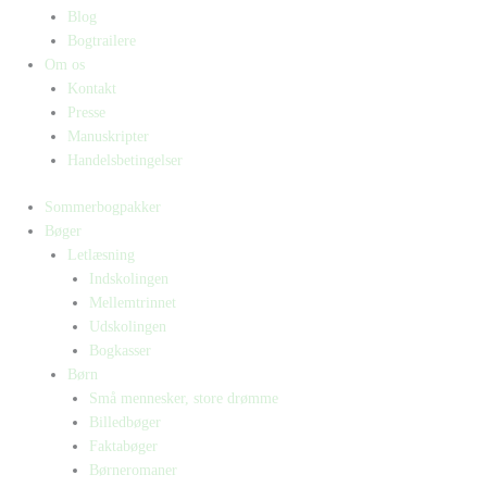
Blog
Bogtrailere
Om os
Kontakt
Presse
Manuskripter
Handelsbetingelser
Sommerbogpakker
Bøger
Letlæsning
Indskolingen
Mellemtrinnet
Udskolingen
Bogkasser
Børn
Små mennesker, store drømme
Billedbøger
Faktabøger
Børneromaner