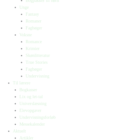
Bogpakker til børn
Unge
Fantasy
Romaner
Fagbøger
Voksne
Romance
Krimier
Skønlitteratur
True Stories
Fagbøger
Undervisning
Til lærere
Bogkasser
Lix og let-tal
Universlæsning
Elevopgaver
Undervisningsforløb
Messekalender
Aktuelt
Artikler