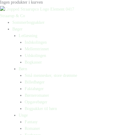
Ingen produkter i kurven
Straarup & Co
Sommerbogpakker
Bøger
Letlæsning
Indskolingen
Mellemtrinnet
Udskolingen
Bogkasser
Børn
Små mennesker, store drømme
Billedbøger
Faktabøger
Børneromaner
Opgavebøger
Bogpakker til børn
Unge
Fantasy
Romaner