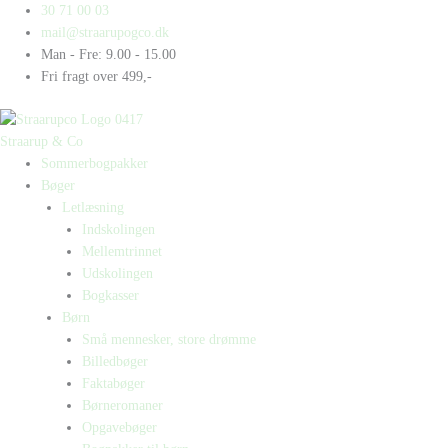
Gå
Products
Products
30 71 00 03
til
search
search
mail@straarupogco.dk
indholdet
Man - Fre: 9.00 - 15.00
Fri fragt over 499,-
Straarup & Co
Sommerbogpakker
Bøger
Letlæsning
Indskolingen
Mellemtrinnet
Udskolingen
Bogkasser
Børn
Små mennesker, store drømme
Billedbøger
Faktabøger
Børneromaner
Opgavebøger