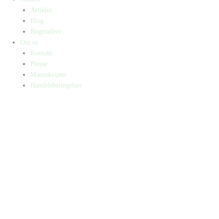
Artikler
Blog
Bogtrailere
Om os
Kontakt
Presse
Manuskripter
Handelsbetingelser
SKIFT TIL ERHVERVSKUNDE