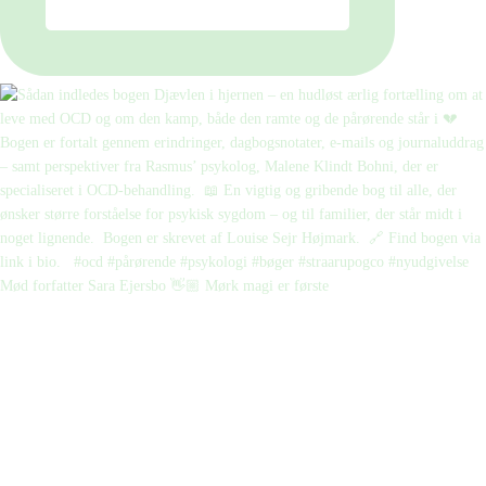
Mød forfatter Sara Ejersbo 👋🏼 Mørk magi er første