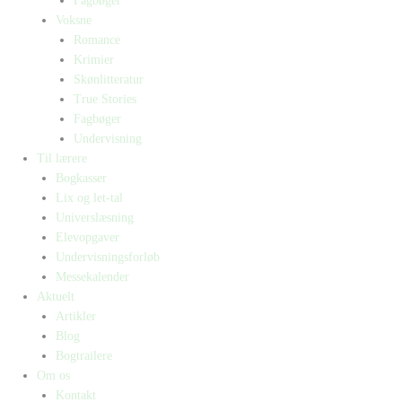
Fagbøger
Voksne
Romance
Krimier
Skønlitteratur
True Stories
Fagbøger
Undervisning
Til lærere
Bogkasser
Lix og let-tal
Universlæsning
Elevopgaver
Undervisningsforløb
Messekalender
Aktuelt
Artikler
Blog
Bogtrailere
Om os
Kontakt