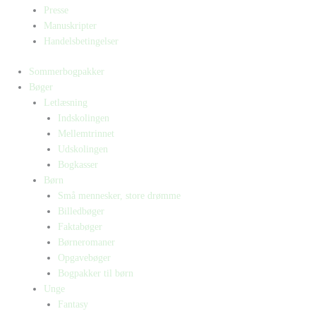
Presse
Manuskripter
Handelsbetingelser
Sommerbogpakker
Bøger
Letlæsning
Indskolingen
Mellemtrinnet
Udskolingen
Bogkasser
Børn
Små mennesker, store drømme
Billedbøger
Faktabøger
Børneromaner
Opgavebøger
Bogpakker til børn
Unge
Fantasy