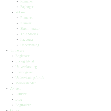
Romaner
Fagbøger
Voksne
Romance
Krimier
Skønlitteratur
True Stories
Fagbøger
Undervisning
Til lærere
Bogkasser
Lix og let-tal
Universlæsning
Elevopgaver
Undervisningsforløb
Messekalender
Aktuelt
Artikler
Blog
Bogtrailere
Om os