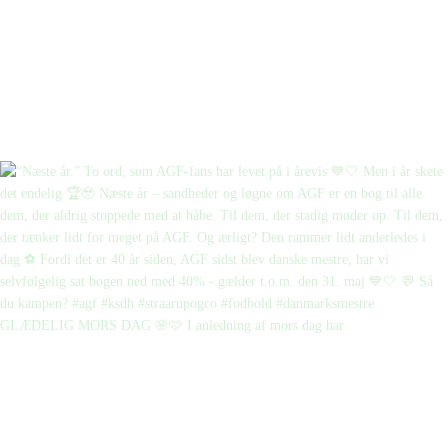
GLÆDELIG MORS DAG 🌸🩷 I anledning af mors dag har