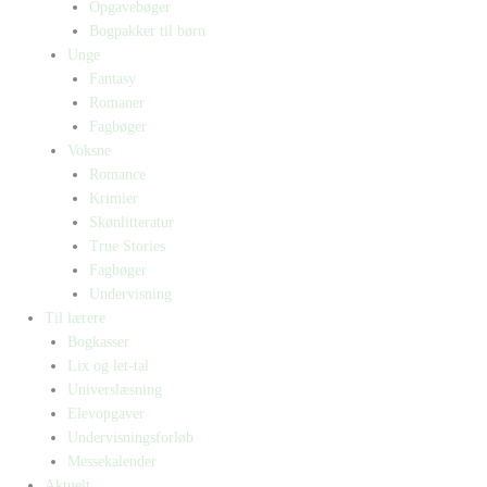
Opgavebøger
Bogpakker til børn
Unge
Fantasy
Romaner
Fagbøger
Voksne
Romance
Krimier
Skønlitteratur
True Stories
Fagbøger
Undervisning
Til lærere
Bogkasser
Lix og let-tal
Universlæsning
Elevopgaver
Undervisningsforløb
Messekalender
Aktuelt