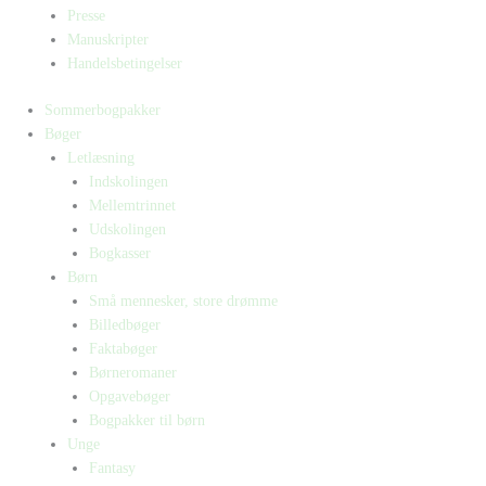
Presse
Manuskripter
Handelsbetingelser
Sommerbogpakker
Bøger
Letlæsning
Indskolingen
Mellemtrinnet
Udskolingen
Bogkasser
Børn
Små mennesker, store drømme
Billedbøger
Faktabøger
Børneromaner
Opgavebøger
Bogpakker til børn
Unge
Fantasy