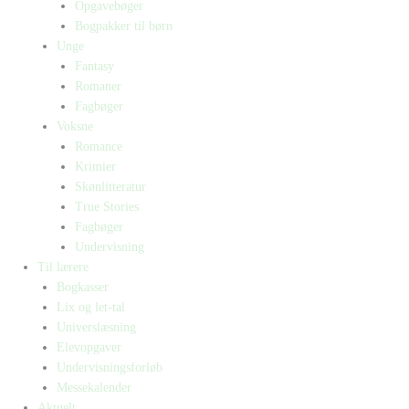
Opgavebøger
Bogpakker til børn
Unge
Fantasy
Romaner
Fagbøger
Voksne
Romance
Krimier
Skønlitteratur
True Stories
Fagbøger
Undervisning
Til lærere
Bogkasser
Lix og let-tal
Universlæsning
Elevopgaver
Undervisningsforløb
Messekalender
Aktuelt