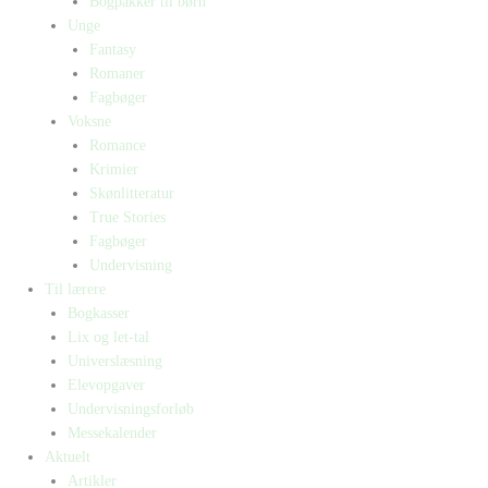
Bogpakker til børn
Unge
Fantasy
Romaner
Fagbøger
Voksne
Romance
Krimier
Skønlitteratur
True Stories
Fagbøger
Undervisning
Til lærere
Bogkasser
Lix og let-tal
Universlæsning
Elevopgaver
Undervisningsforløb
Messekalender
Aktuelt
Artikler