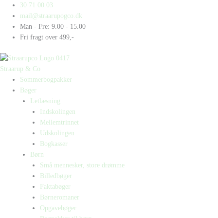
Gå
Products
Products
30 71 00 03
til
search
search
mail@straarupogco.dk
indholdet
Man - Fre: 9.00 - 15.00
Fri fragt over 499,-
Straarup & Co
Sommerbogpakker
Bøger
Letlæsning
Indskolingen
Mellemtrinnet
Udskolingen
Bogkasser
Børn
Små mennesker, store drømme
Billedbøger
Faktabøger
Børneromaner
Opgavebøger