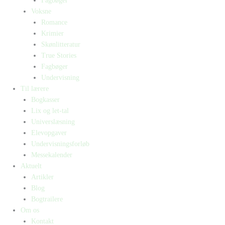
Fagbøger
Voksne
Romance
Krimier
Skønlitteratur
True Stories
Fagbøger
Undervisning
Til lærere
Bogkasser
Lix og let-tal
Universlæsning
Elevopgaver
Undervisningsforløb
Messekalender
Aktuelt
Artikler
Blog
Bogtrailere
Om os
Kontakt