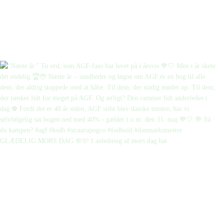
GLÆDELIG MORS DAG 🌸🩷 I anledning af mors dag har