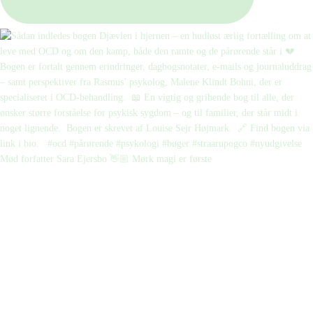
Mød forfatter Sara Ejersbo 👋🏼 Mørk magi er første