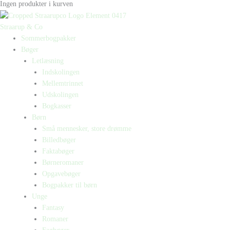
Ingen produkter i kurven
Straarup & Co
Sommerbogpakker
Bøger
Letlæsning
Indskolingen
Mellemtrinnet
Udskolingen
Bogkasser
Børn
Små mennesker, store drømme
Billedbøger
Faktabøger
Børneromaner
Opgavebøger
Bogpakker til børn
Unge
Fantasy
Romaner