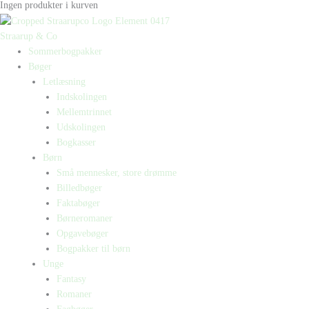
Ingen produkter i kurven
Straarup & Co
Sommerbogpakker
Bøger
Letlæsning
Indskolingen
Mellemtrinnet
Udskolingen
Bogkasser
Børn
Små mennesker, store drømme
Billedbøger
Faktabøger
Børneromaner
Opgavebøger
Bogpakker til børn
Unge
Fantasy
Romaner