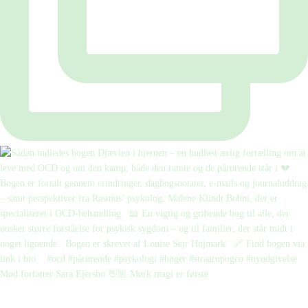
Mød forfatter Sara Ejersbo 👋🏼 Mørk magi er første