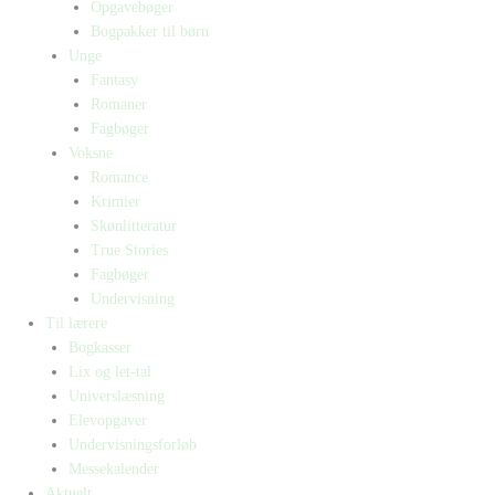
Opgavebøger
Bogpakker til børn
Unge
Fantasy
Romaner
Fagbøger
Voksne
Romance
Krimier
Skønlitteratur
True Stories
Fagbøger
Undervisning
Til lærere
Bogkasser
Lix og let-tal
Universlæsning
Elevopgaver
Undervisningsforløb
Messekalender
Aktuelt