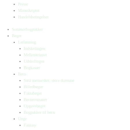
Presse
Manuskripter
Handelsbetingelser
Sommerbogpakker
Bøger
Letlæsning
Indskolingen
Mellemtrinnet
Udskolingen
Bogkasser
Børn
Små mennesker, store drømme
Billedbøger
Faktabøger
Børneromaner
Opgavebøger
Bogpakker til børn
Unge
Fantasy