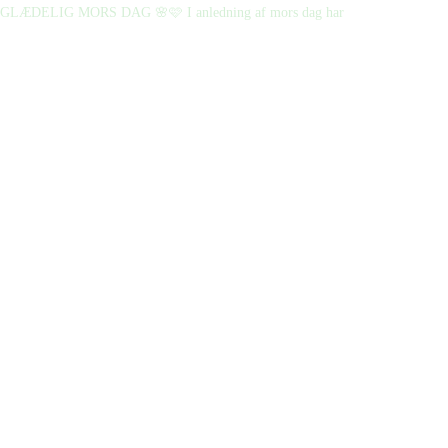
GLÆDELIG MORS DAG 🌸🩷 I anledning af mors dag har