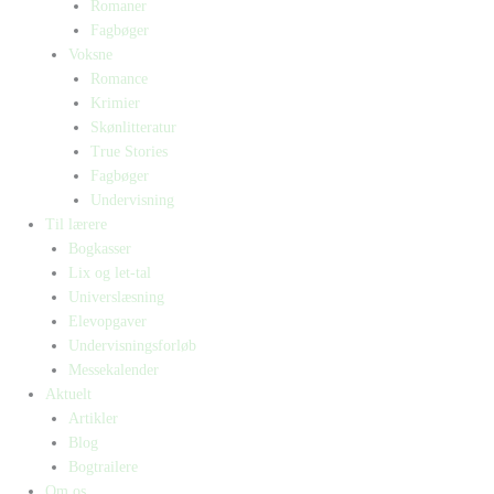
Romaner
Fagbøger
Voksne
Romance
Krimier
Skønlitteratur
True Stories
Fagbøger
Undervisning
Til lærere
Bogkasser
Lix og let-tal
Universlæsning
Elevopgaver
Undervisningsforløb
Messekalender
Aktuelt
Artikler
Blog
Bogtrailere
Om os