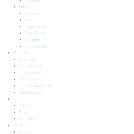
Fagbøger
Voksne
Romance
Krimier
Skønlitteratur
True Stories
Fagbøger
Undervisning
Til lærere
Bogkasser
Lix og let-tal
Universlæsning
Elevopgaver
Undervisningsforløb
Messekalender
Aktuelt
Artikler
Blog
Bogtrailere
Om os
Kontakt