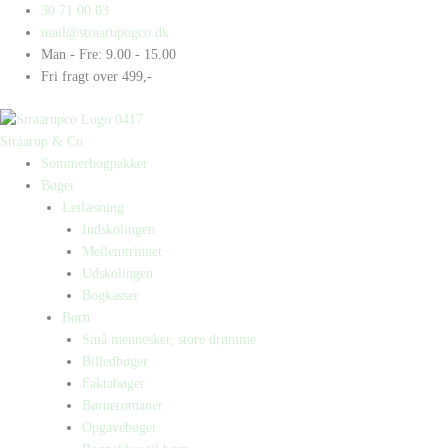
Gå
Products
Products
30 71 00 03
til
search
search
mail@straarupogco.dk
indholdet
Man - Fre: 9.00 - 15.00
Fri fragt over 499,-
Straarup & Co
Sommerbogpakker
Bøger
Letlæsning
Indskolingen
Mellemtrinnet
Udskolingen
Bogkasser
Børn
Små mennesker, store drømme
Billedbøger
Faktabøger
Børneromaner
Opgavebøger