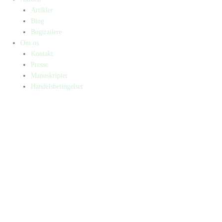
Artikler
Blog
Bogtrailere
Om os
Kontakt
Presse
Manuskripter
Handelsbetingelser
SKIFT TIL ERHVERVSKUNDE