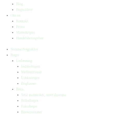
Blog
Bogtrailere
Om os
Kontakt
Presse
Manuskripter
Handelsbetingelser
Sommerbogpakker
Bøger
Letlæsning
Indskolingen
Mellemtrinnet
Udskolingen
Bogkasser
Børn
Små mennesker, store drømme
Billedbøger
Faktabøger
Børneromaner