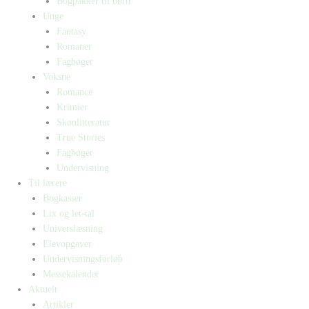
Bogpakker til børn
Unge
Fantasy
Romaner
Fagbøger
Voksne
Romance
Krimier
Skønlitteratur
True Stories
Fagbøger
Undervisning
Til lærere
Bogkasser
Lix og let-tal
Universlæsning
Elevopgaver
Undervisningsforløb
Messekalender
Aktuelt
Artikler