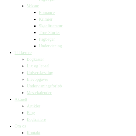
Voksne
Romance
Krimier
Skønlitteratur
True Stories
Fagbøger
Undervisning
Til lærere
Bogkasser
Lix og let-tal
Universlæsning
Elevopgaver
Undervisningsforløb
Messekalender
Aktuelt
Artikler
Blog
Bogtrailere
Om os
Kontakt