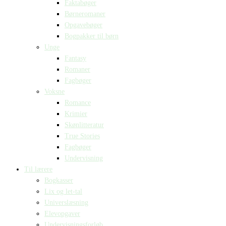
Faktabøger
Børneromaner
Opgavebøger
Bogpakker til børn
Unge
Fantasy
Romaner
Fagbøger
Voksne
Romance
Krimier
Skønlitteratur
True Stories
Fagbøger
Undervisning
Til lærere
Bogkasser
Lix og let-tal
Universlæsning
Elevopgaver
Undervisningsforløb