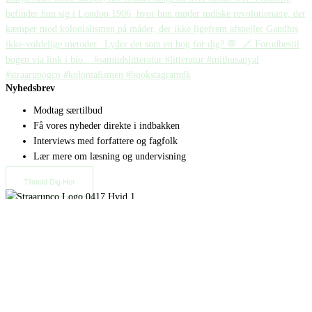
Nyhedsbrev
Modtag særtilbud
Få vores nyheder direkte i indbakken
Interviews med forfattere og fagfolk
Lær mere om læsning og undervisning
Tilmeld Dig Her
Copyright 2026 © Straarup & Co
Privat eller erhverv?
Vi vil gerne give alle vores kunder den bedste oplevelse. Vælg
hvordan du ønsker at handle hos os.