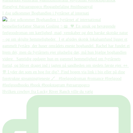
I dag udkommer Boghandlen i fyrtårnet af internati
Hvilken cowboy fra Lucky River Ranch ville du vælg