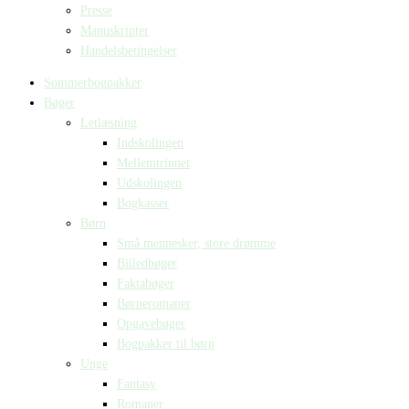
Presse
Manuskripter
Handelsbetingelser
Sommerbogpakker
Bøger
Letlæsning
Indskolingen
Mellemtrinnet
Udskolingen
Bogkasser
Børn
Små mennesker, store drømme
Billedbøger
Faktabøger
Børneromaner
Opgavebøger
Bogpakker til børn
Unge
Fantasy
Romaner