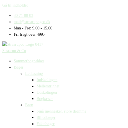
Gå til indholdet
30 71 00 03
mail@straarupogco.dk
Man - Fre: 9.00 - 15.00
Fri fragt over 499,-
Straarup & Co
Sommerbogpakker
Bøger
Letlæsning
Indskolingen
Mellemtrinnet
Udskolingen
Bogkasser
Børn
Små mennesker, store drømme
Billedbøger
Faktabøger