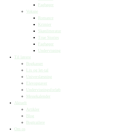
Fagbøger
Voksne
Romance
Krimier
Skønlitteratur
True Stories
Fagbøger
Undervisning
Til lærere
Bogkasser
Lix og let-tal
Universlæsning
Elevopgaver
Undervisningsforløb
Messekalender
Aktuelt
Artikler
Blog
Bogtrailere
Om os