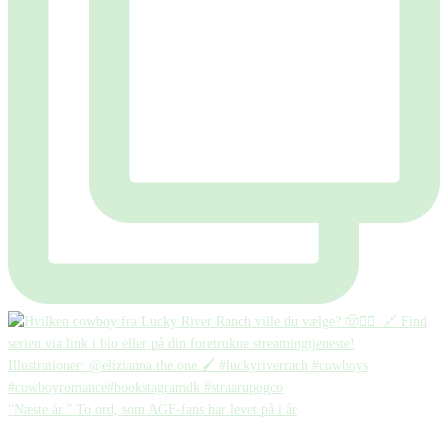
“Næste år.” To ord, som AGF-fans har levet på i år