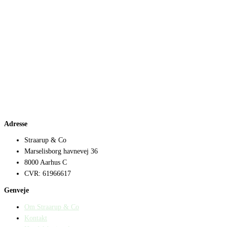
Adresse
Straarup & Co
Marselisborg havnevej 36
8000 Aarhus C
CVR: 61966617
Genveje
Om Straarup & Co
Kontakt