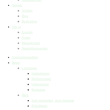
Aktuelt
Artikler
Blog
Bogtrailere
Om os
Kontakt
Presse
Manuskripter
Handelsbetingelser
Sommerbogpakker
Bøger
Letlæsning
Indskolingen
Mellemtrinnet
Udskolingen
Bogkasser
Børn
Små mennesker, store drømme
Billedbøger