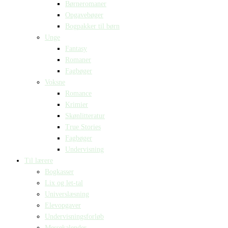
Børneromaner
Opgavebøger
Bogpakker til børn
Unge
Fantasy
Romaner
Fagbøger
Voksne
Romance
Krimier
Skønlitteratur
True Stories
Fagbøger
Undervisning
Til lærere
Bogkasser
Lix og let-tal
Universlæsning
Elevopgaver
Undervisningsforløb
Messekalender