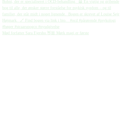
Mød forfatter Sara Ejersbo 👋🏼 Mørk magi er første