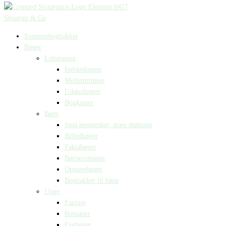
Straarup & Co
Sommerbogpakker
Bøger
Letlæsning
Indskolingen
Mellemtrinnet
Udskolingen
Bogkasser
Børn
Små mennesker, store drømme
Billedbøger
Faktabøger
Børneromaner
Opgavebøger
Bogpakker til børn
Unge
Fantasy
Romaner
Fagbøger