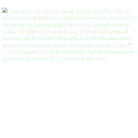
GLÆDELIG MORS DAG 🌸🩷 I anledning af mors dag har