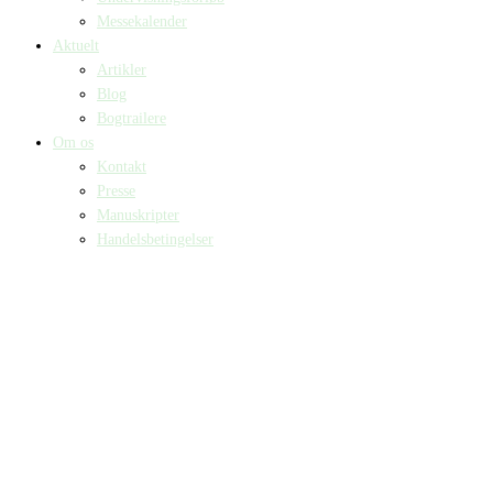
Messekalender
Aktuelt
Artikler
Blog
Bogtrailere
Om os
Kontakt
Presse
Manuskripter
Handelsbetingelser
SKIFT TIL ERHVERVSKUNDE