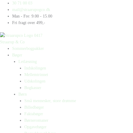
Gå
Products
Products
Falskmøntnerne
30 71 00 03
til
search
search
i
mail@straarupogco.dk
indholdet
Berlin
Man - Fre: 9.00 - 15.00
antal
Fri fragt over 499,-
Straarup & Co
Sommerbogpakker
Bøger
Letlæsning
Indskolingen
Mellemtrinnet
Udskolingen
Bogkasser
Børn
Små mennesker, store drømme
Billedbøger
Faktabøger
Børneromaner
Opgavebøger