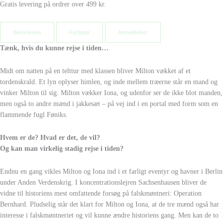
Gratis levering på ordrer over 499 kr.
Beksrivelse
Forfatter
Anmeldelser
Tænk, hvis du kunne rejse i tiden…
Midt om natten på en telttur med klassen bliver Milton vækket af et
tordenskrald. Et lyn oplyser himlen, og inde mellem træerne står en mand og
vinker Milton til sig. Milton vækker Iona, og udenfor ser de ikke blot manden,
men også to andre mænd i jakkesæt – på vej ind i en portal med form som en
flammende fugl Føniks.
Hvem er de? Hvad er det, de vil?
Og kan man virkelig stadig rejse i tiden?
Endnu en gang vikles Milton og Iona ind i et farligt eventyr og havner i Berlin
under Anden Verdenskrig. I koncentrationslejren Sachsenhausen bliver de
vidne til historiens mest omfattende forsøg på falskmøntneri: Operation
Bernhard. Pludselig står det klart for Milton og Iona, at de tre mænd også har
interesse i falskmøntneriet og vil kunne ændre historiens gang. Men kan de to