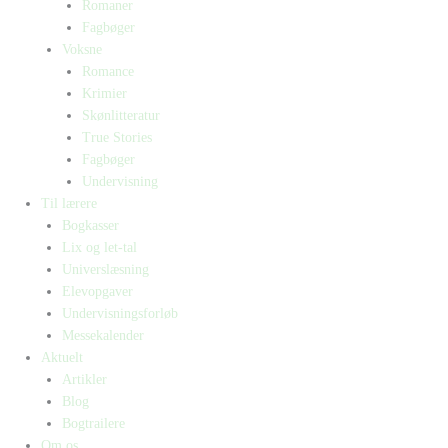
Romaner
Fagbøger
Voksne
Romance
Krimier
Skønlitteratur
True Stories
Fagbøger
Undervisning
Til lærere
Bogkasser
Lix og let-tal
Universlæsning
Elevopgaver
Undervisningsforløb
Messekalender
Aktuelt
Artikler
Blog
Bogtrailere
Om os