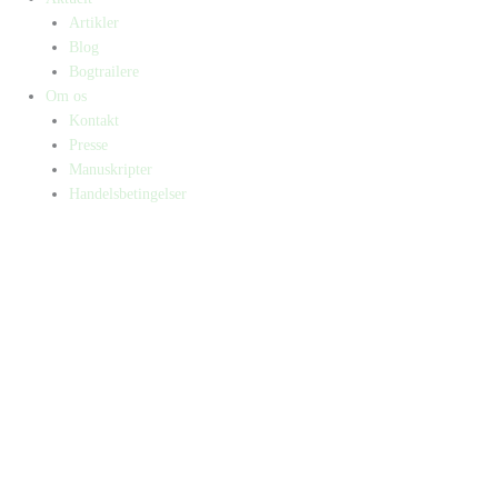
Artikler
Blog
Bogtrailere
Om os
Kontakt
Presse
Manuskripter
Handelsbetingelser
SKIFT TIL ERHVERVSKUNDE