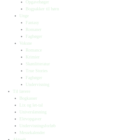
Opgavebøger
Bogpakker til børn
Unge
Fantasy
Romaner
Fagbøger
Voksne
Romance
Krimier
Skønlitteratur
True Stories
Fagbøger
Undervisning
Til lærere
Bogkasser
Lix og let-tal
Universlæsning
Elevopgaver
Undervisningsforløb
Messekalender
Aktuelt