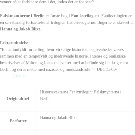
venner nå at forhindre dem i det, inden det er for sent?
Falskmøntnerne i Berlin
er første bog i
Fønikstrilogien
. Fønikstrilogien er
en selvstændig fortsættelse af trilogien Historievogterne. Bøgerne er skrevet af
Hanna og Jakob Blixt
.
Lektørudtalelse:
“En actionfyldt fortælling, hvor virkelige historiske begivenheder væves
sammen med en tempofyldt og medrivende historie. Intense og realistiske
beskrivelser af Milton og Ionas oplevelser med at befinde sig i et krigsramt
Berlin og deres møde med nazister og modstandsfolk.”
– DBC Lektør
Detaljer
Historieväktarna Fenixtrilogin: Falskmyntarna i
Originaltitel
Berlin
Hanna og Jakob Blixt
Forfatter