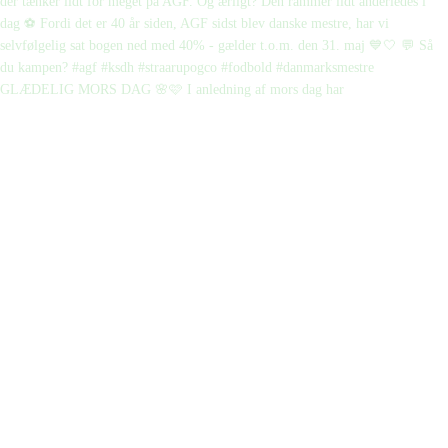
GLÆDELIG MORS DAG 🌸🩷 I anledning af mors dag har