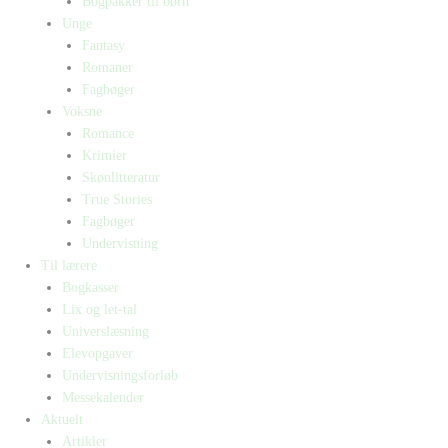
Bogpakker til børn
Unge
Fantasy
Romaner
Fagbøger
Voksne
Romance
Krimier
Skønlitteratur
True Stories
Fagbøger
Undervisning
Til lærere
Bogkasser
Lix og let-tal
Universlæsning
Elevopgaver
Undervisningsforløb
Messekalender
Aktuelt
Artikler