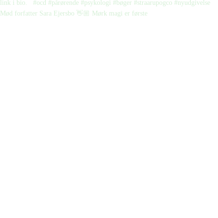
Mød forfatter Sara Ejersbo 👋🏼 Mørk magi er første