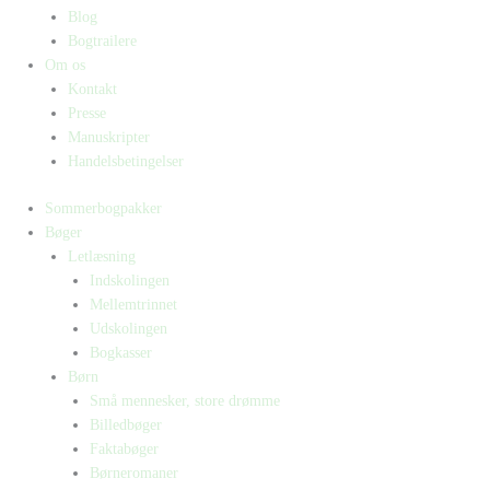
Blog
Bogtrailere
Om os
Kontakt
Presse
Manuskripter
Handelsbetingelser
Sommerbogpakker
Bøger
Letlæsning
Indskolingen
Mellemtrinnet
Udskolingen
Bogkasser
Børn
Små mennesker, store drømme
Billedbøger
Faktabøger
Børneromaner