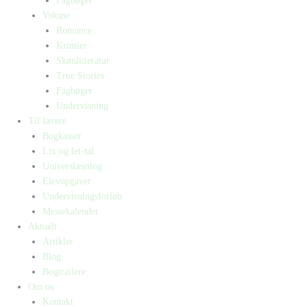
Fagbøger
Voksne
Romance
Krimier
Skønlitteratur
True Stories
Fagbøger
Undervisning
Til lærere
Bogkasser
Lix og let-tal
Universlæsning
Elevopgaver
Undervisningsforløb
Messekalender
Aktuelt
Artikler
Blog
Bogtrailere
Om os
Kontakt