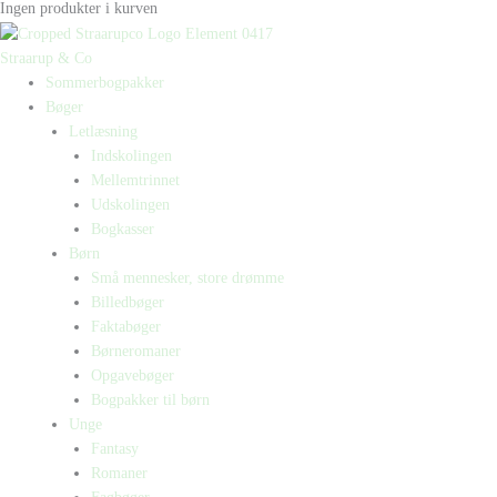
Ingen produkter i kurven
Straarup & Co
Sommerbogpakker
Bøger
Letlæsning
Indskolingen
Mellemtrinnet
Udskolingen
Bogkasser
Børn
Små mennesker, store drømme
Billedbøger
Faktabøger
Børneromaner
Opgavebøger
Bogpakker til børn
Unge
Fantasy
Romaner