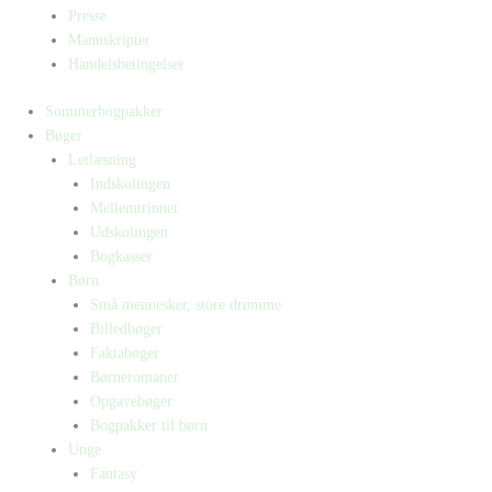
Presse
Manuskripter
Handelsbetingelser
Sommerbogpakker
Bøger
Letlæsning
Indskolingen
Mellemtrinnet
Udskolingen
Bogkasser
Børn
Små mennesker, store drømme
Billedbøger
Faktabøger
Børneromaner
Opgavebøger
Bogpakker til børn
Unge
Fantasy