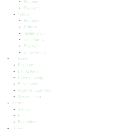
Romaner
Fagbøger
Voksne
Romance
Krimier
Skønlitteratur
True Stories
Fagbøger
Undervisning
Til lærere
Bogkasser
Lix og let-tal
Universlæsning
Elevopgaver
Undervisningsforløb
Messekalender
Aktuelt
Artikler
Blog
Bogtrailere
Om os