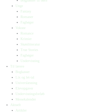
Bogpakker til børn
Unge
Fantasy
Romaner
Fagbøger
Voksne
Romance
Krimier
Skønlitteratur
True Stories
Fagbøger
Undervisning
Til lærere
Bogkasser
Lix og let-tal
Universlæsning
Elevopgaver
Undervisningsforløb
Messekalender
Aktuelt
Artikler