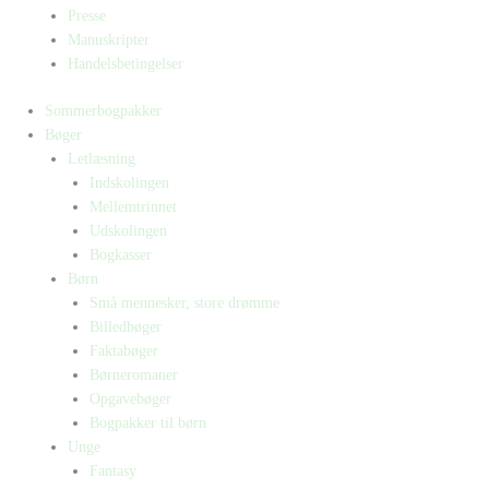
Presse
Manuskripter
Handelsbetingelser
Sommerbogpakker
Bøger
Letlæsning
Indskolingen
Mellemtrinnet
Udskolingen
Bogkasser
Børn
Små mennesker, store drømme
Billedbøger
Faktabøger
Børneromaner
Opgavebøger
Bogpakker til børn
Unge
Fantasy