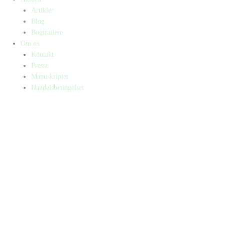
Artikler
Blog
Bogtrailere
Om os
Kontakt
Presse
Manuskripter
Handelsbetingelser
SKIFT TIL ERHVERVSKUNDE