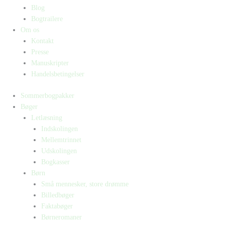
Blog
Bogtrailere
Om os
Kontakt
Presse
Manuskripter
Handelsbetingelser
Sommerbogpakker
Bøger
Letlæsning
Indskolingen
Mellemtrinnet
Udskolingen
Bogkasser
Børn
Små mennesker, store drømme
Billedbøger
Faktabøger
Børneromaner