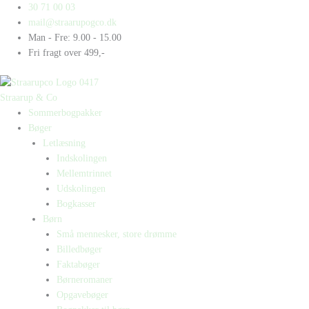
Gå
Products
Products
30 71 00 03
til
search
search
mail@straarupogco.dk
indholdet
Man - Fre: 9.00 - 15.00
Fri fragt over 499,-
Straarup & Co
Sommerbogpakker
Bøger
Letlæsning
Indskolingen
Mellemtrinnet
Udskolingen
Bogkasser
Børn
Små mennesker, store drømme
Billedbøger
Faktabøger
Børneromaner
Opgavebøger