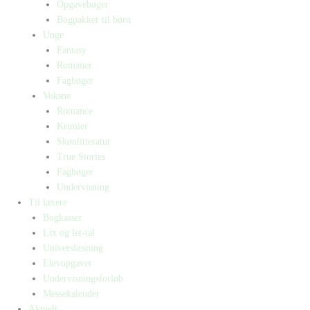
Opgavebøger
Bogpakker til børn
Unge
Fantasy
Romaner
Fagbøger
Voksne
Romance
Krimier
Skønlitteratur
True Stories
Fagbøger
Undervisning
Til lærere
Bogkasser
Lix og let-tal
Universlæsning
Elevopgaver
Undervisningsforløb
Messekalender
Aktuelt