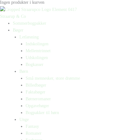
Ingen produkter i kurven
Straarup & Co
Sommerbogpakker
Bøger
Letlæsning
Indskolingen
Mellemtrinnet
Udskolingen
Bogkasser
Børn
Små mennesker, store drømme
Billedbøger
Faktabøger
Børneromaner
Opgavebøger
Bogpakker til børn
Unge
Fantasy
Romaner