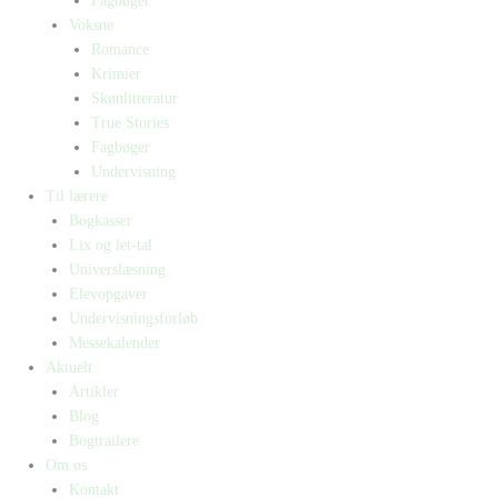
Fagbøger
Voksne
Romance
Krimier
Skønlitteratur
True Stories
Fagbøger
Undervisning
Til lærere
Bogkasser
Lix og let-tal
Universlæsning
Elevopgaver
Undervisningsforløb
Messekalender
Aktuelt
Artikler
Blog
Bogtrailere
Om os
Kontakt