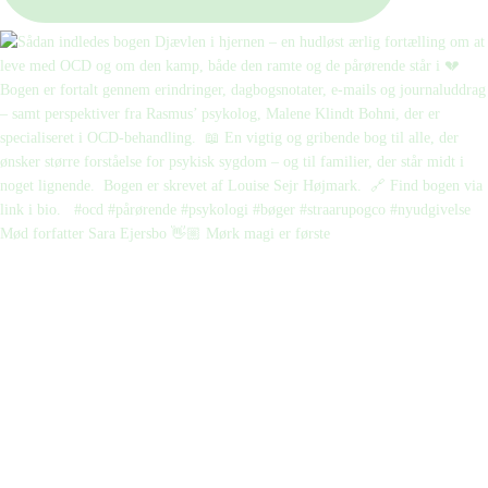
Mød forfatter Sara Ejersbo 👋🏼 Mørk magi er første