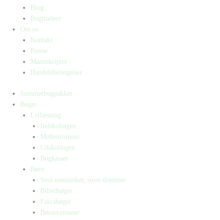
Blog
Bogtrailere
Om os
Kontakt
Presse
Manuskripter
Handelsbetingelser
Sommerbogpakker
Bøger
Letlæsning
Indskolingen
Mellemtrinnet
Udskolingen
Bogkasser
Børn
Små mennesker, store drømme
Billedbøger
Faktabøger
Børneromaner