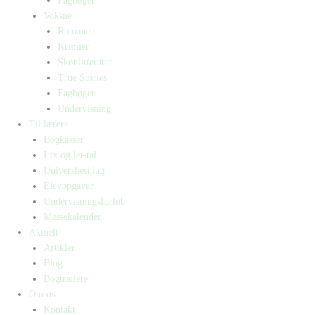
Fagbøger
Voksne
Romance
Krimier
Skønlitteratur
True Stories
Fagbøger
Undervisning
Til lærere
Bogkasser
Lix og let-tal
Universlæsning
Elevopgaver
Undervisningsforløb
Messekalender
Aktuelt
Artikler
Blog
Bogtrailere
Om os
Kontakt