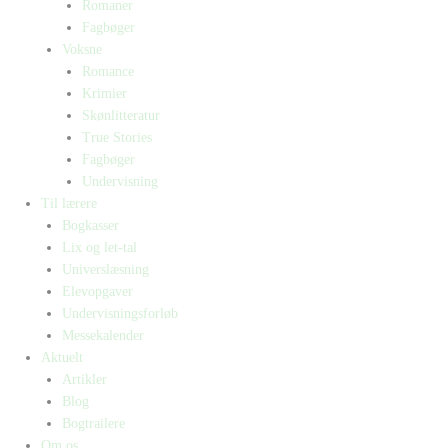
Romaner
Fagbøger
Voksne
Romance
Krimier
Skønlitteratur
True Stories
Fagbøger
Undervisning
Til lærere
Bogkasser
Lix og let-tal
Universlæsning
Elevopgaver
Undervisningsforløb
Messekalender
Aktuelt
Artikler
Blog
Bogtrailere
Om os