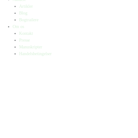
Artikler
Blog
Bogtrailere
Om os
Kontakt
Presse
Manuskripter
Handelsbetingelser
SKIFT TIL ERHVERVSKUNDE