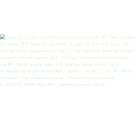
GLÆDELIG MORS DAG 🌸🩷 I anledning af mors dag har