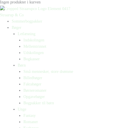
Ingen produkter i kurven
Straarup & Co
Sommerbogpakker
Bøger
Letlæsning
Indskolingen
Mellemtrinnet
Udskolingen
Bogkasser
Børn
Små mennesker, store drømme
Billedbøger
Faktabøger
Børneromaner
Opgavebøger
Bogpakker til børn
Unge
Fantasy
Romaner