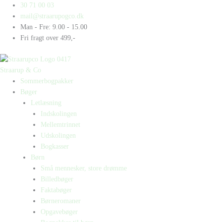
Gå
Products
Products
30 71 00 03
til
search
search
mail@straarupogco.dk
indholdet
Man - Fre: 9.00 - 15.00
Fri fragt over 499,-
Straarup & Co
Sommerbogpakker
Bøger
Letlæsning
Indskolingen
Mellemtrinnet
Udskolingen
Bogkasser
Børn
Små mennesker, store drømme
Billedbøger
Faktabøger
Børneromaner
Opgavebøger