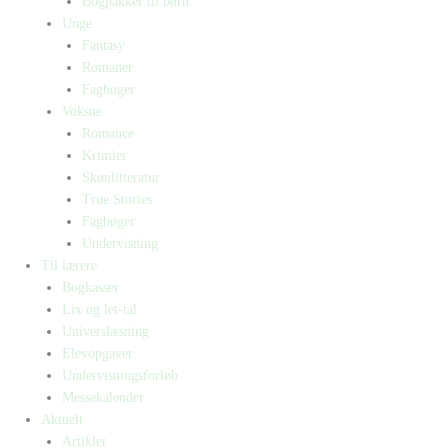
Bogpakker til børn
Unge
Fantasy
Romaner
Fagbøger
Voksne
Romance
Krimier
Skønlitteratur
True Stories
Fagbøger
Undervisning
Til lærere
Bogkasser
Lix og let-tal
Universlæsning
Elevopgaver
Undervisningsforløb
Messekalender
Aktuelt
Artikler