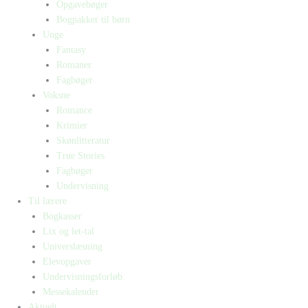
Opgavebøger
Bogpakker til børn
Unge
Fantasy
Romaner
Fagbøger
Voksne
Romance
Krimier
Skønlitteratur
True Stories
Fagbøger
Undervisning
Til lærere
Bogkasser
Lix og let-tal
Universlæsning
Elevopgaver
Undervisningsforløb
Messekalender
Aktuelt