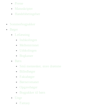
Presse
Manuskripter
Handelsbetingelser
Sommerbogpakker
Bøger
Letlæsning
Indskolingen
Mellemtrinnet
Udskolingen
Bogkasser
Børn
Små mennesker, store drømme
Billedbøger
Faktabøger
Børneromaner
Opgavebøger
Bogpakker til børn
Unge
Fantasy