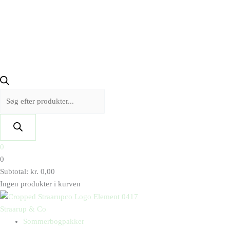
0
0
Subtotal:
kr.
0,00
Ingen produkter i kurven
Straarup & Co
Sommerbogpakker