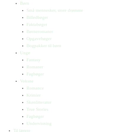
Børn
Små mennesker, store drømme
Billedbøger
Faktabøger
Børneromaner
Opgavebøger
Bogpakker til børn
Unge
Fantasy
Romaner
Fagbøger
Voksne
Romance
Krimier
Skønlitteratur
True Stories
Fagbøger
Undervisning
Til lærere