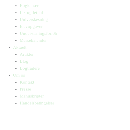
Bogkasser
Lix og let-tal
Universlæsning
Elevopgaver
Undervisningsforløb
Messekalender
Aktuelt
Artikler
Blog
Bogtrailere
Om os
Kontakt
Presse
Manuskripter
Handelsbetingelser
SKIFT TIL ERHVERVSKUNDE