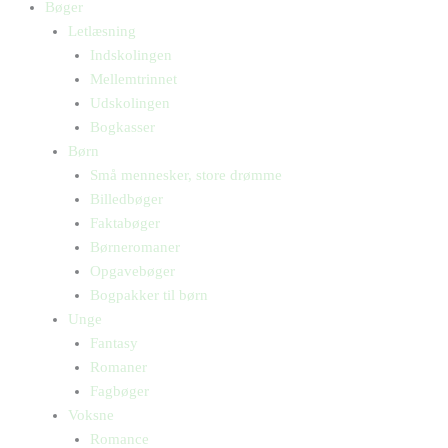
Bøger
Letlæsning
Indskolingen
Mellemtrinnet
Udskolingen
Bogkasser
Børn
Små mennesker, store drømme
Billedbøger
Faktabøger
Børneromaner
Opgavebøger
Bogpakker til børn
Unge
Fantasy
Romaner
Fagbøger
Voksne
Romance