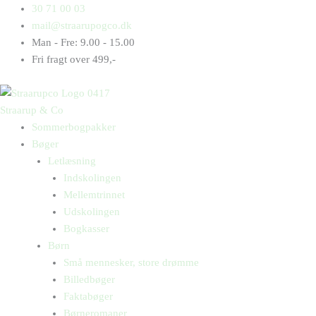
Gå
Products
Products
30 71 00 03
til
search
search
mail@straarupogco.dk
indholdet
Man - Fre: 9.00 - 15.00
Fri fragt over 499,-
Straarup & Co
Sommerbogpakker
Bøger
Letlæsning
Indskolingen
Mellemtrinnet
Udskolingen
Bogkasser
Børn
Små mennesker, store drømme
Billedbøger
Faktabøger
Børneromaner