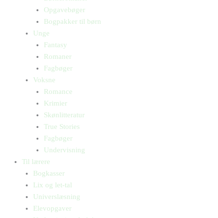
Opgavebøger
Bogpakker til børn
Unge
Fantasy
Romaner
Fagbøger
Voksne
Romance
Krimier
Skønlitteratur
True Stories
Fagbøger
Undervisning
Til lærere
Bogkasser
Lix og let-tal
Universlæsning
Elevopgaver