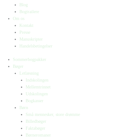
Blog
Bogtrailere
Om os
Kontakt
Presse
Manuskripter
Handelsbetingelser
Sommerbogpakker
Bøger
Letlæsning
Indskolingen
Mellemtrinnet
Udskolingen
Bogkasser
Børn
Små mennesker, store drømme
Billedbøger
Faktabøger
Børneromaner