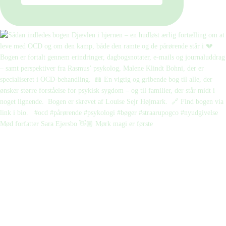
Mød forfatter Sara Ejersbo 👋🏼 Mørk magi er første