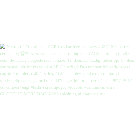
GLÆDELIG MORS DAG 🌸🩷 I anledning af mors dag har