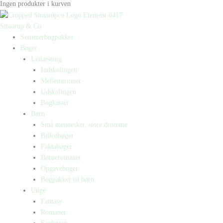
Ingen produkter i kurven
Straarup & Co
Sommerbogpakker
Bøger
Letlæsning
Indskolingen
Mellemtrinnet
Udskolingen
Bogkasser
Børn
Små mennesker, store drømme
Billedbøger
Faktabøger
Børneromaner
Opgavebøger
Bogpakker til børn
Unge
Fantasy
Romaner