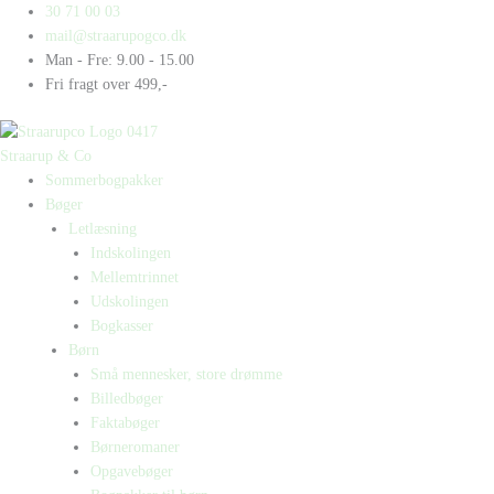
Gå
Products
Products
Bogbringeren
30 71 00 03
til
search
search
antal
mail@straarupogco.dk
indholdet
Man - Fre: 9.00 - 15.00
Fri fragt over 499,-
Straarup & Co
Sommerbogpakker
Bøger
Letlæsning
Indskolingen
Mellemtrinnet
Udskolingen
Bogkasser
Børn
Små mennesker, store drømme
Billedbøger
Faktabøger
Børneromaner
Opgavebøger