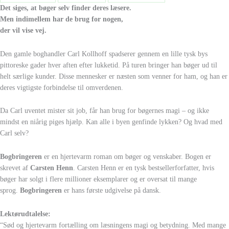
Det siges,
at bøger selv finder deres læsere.
Men indimellem har de brug for nogen,
der vil vise vej.
Den gamle boghandler Carl Kollhoff spadserer gennem en lille tysk bys
pittoreske gader hver aften efter lukketid. På turen bringer han bøger ud til
helt særlige kunder. Disse mennesker er næsten som venner for ham, og han er
deres vigtigste forbindelse til omverdenen.
Da Carl uventet mister sit job, får han brug for bøgernes magi – og ikke
mindst en niårig piges hjælp. Kan alle i byen genfinde lykken? Og hvad med
Carl selv?
Bogbringeren
er en hjertevarm roman om bøger og venskaber. Bogen er
skrevet af
Carsten Henn
. Carsten Henn er en tysk bestsellerforfatter, hvis
bøger har solgt i flere millioner eksemplarer og er oversat til mange
sprog.
Bogbringeren
er hans første udgivelse på dansk.
Lektørudtalelse:
“Sød og hjertevarm fortælling om læsningens magi og betydning. Med mange