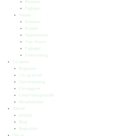
Romaner
Fagbøger
Voksne
Romance
Krimier
Skønlitteratur
True Stories
Fagbøger
Undervisning
Til lærere
Bogkasser
Lix og let-tal
Universlæsning
Elevopgaver
Undervisningsforløb
Messekalender
Aktuelt
Artikler
Blog
Bogtrailere
Om os