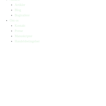
Artikler
Blog
Bogtrailere
Om os
Kontakt
Presse
Manuskripter
Handelsbetingelser
SKIFT TIL ERHVERVSKUNDE