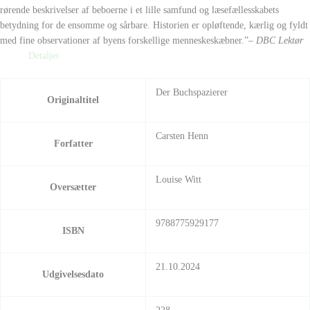
rørende beskrivelser af beboerne i et lille samfund og læsefællesskabets
betydning for de ensomme og sårbare. Historien er opløftende, kærlig og fyldt
med fine observationer af byens forskellige menneskeskæbner.”
– DBC Lektør
Detaljer
Der Buchspazierer
Originaltitel
Carsten Henn
Forfatter
Louise Witt
Oversætter
9788775929177
ISBN
21.10.2024
Udgivelsesdato