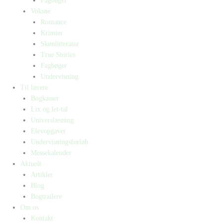
Fagbøger
Voksne
Romance
Krimier
Skønlitteratur
True Stories
Fagbøger
Undervisning
Til lærere
Bogkasser
Lix og let-tal
Universlæsning
Elevopgaver
Undervisningsforløb
Messekalender
Aktuelt
Artikler
Blog
Bogtrailere
Om os
Kontakt