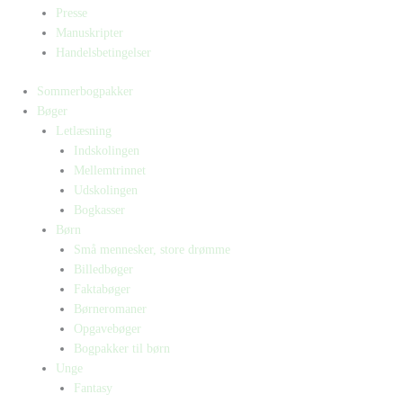
Presse
Manuskripter
Handelsbetingelser
Sommerbogpakker
Bøger
Letlæsning
Indskolingen
Mellemtrinnet
Udskolingen
Bogkasser
Børn
Små mennesker, store drømme
Billedbøger
Faktabøger
Børneromaner
Opgavebøger
Bogpakker til børn
Unge
Fantasy