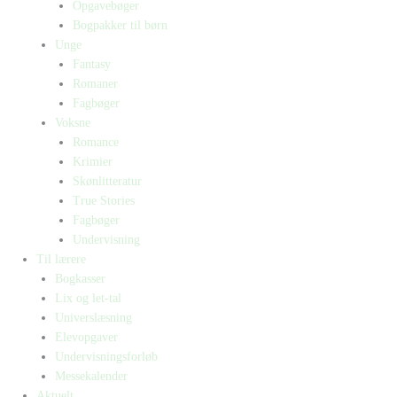
Opgavebøger
Bogpakker til børn
Unge
Fantasy
Romaner
Fagbøger
Voksne
Romance
Krimier
Skønlitteratur
True Stories
Fagbøger
Undervisning
Til lærere
Bogkasser
Lix og let-tal
Universlæsning
Elevopgaver
Undervisningsforløb
Messekalender
Aktuelt