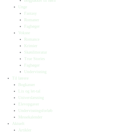
Bogpakker til børn
Unge
Fantasy
Romaner
Fagbøger
Voksne
Romance
Krimier
Skønlitteratur
True Stories
Fagbøger
Undervisning
Til lærere
Bogkasser
Lix og let-tal
Universlæsning
Elevopgaver
Undervisningsforløb
Messekalender
Aktuelt
Artikler