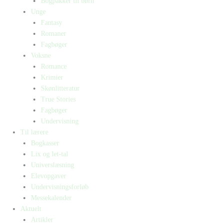
Bogpakker til børn
Unge
Fantasy
Romaner
Fagbøger
Voksne
Romance
Krimier
Skønlitteratur
True Stories
Fagbøger
Undervisning
Til lærere
Bogkasser
Lix og let-tal
Universlæsning
Elevopgaver
Undervisningsforløb
Messekalender
Aktuelt
Artikler