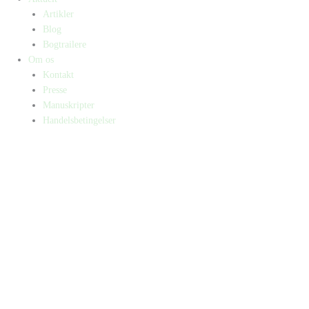
Artikler
Blog
Bogtrailere
Om os
Kontakt
Presse
Manuskripter
Handelsbetingelser
SKIFT TIL ERHVERVSKUNDE