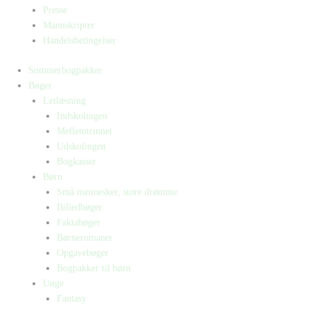
Presse
Manuskripter
Handelsbetingelser
Sommerbogpakker
Bøger
Letlæsning
Indskolingen
Mellemtrinnet
Udskolingen
Bogkasser
Børn
Små mennesker, store drømme
Billedbøger
Faktabøger
Børneromaner
Opgavebøger
Bogpakker til børn
Unge
Fantasy