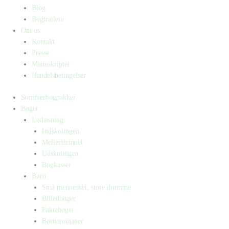
Blog
Bogtrailere
Om os
Kontakt
Presse
Manuskripter
Handelsbetingelser
Sommerbogpakker
Bøger
Letlæsning
Indskolingen
Mellemtrinnet
Udskolingen
Bogkasser
Børn
Små mennesker, store drømme
Billedbøger
Faktabøger
Børneromaner