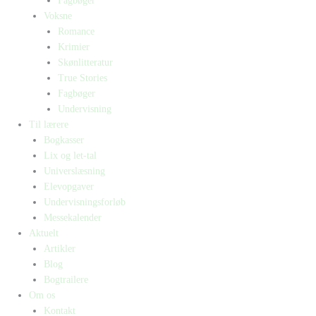
Fagbøger
Voksne
Romance
Krimier
Skønlitteratur
True Stories
Fagbøger
Undervisning
Til lærere
Bogkasser
Lix og let-tal
Universlæsning
Elevopgaver
Undervisningsforløb
Messekalender
Aktuelt
Artikler
Blog
Bogtrailere
Om os
Kontakt