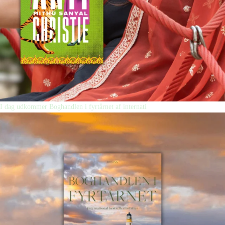
I dag udkommer Boghandlen i fyrtårnet af internati