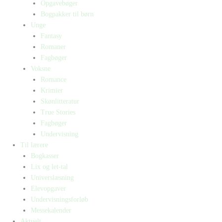
Opgavebøger
Bogpakker til børn
Unge
Fantasy
Romaner
Fagbøger
Voksne
Romance
Krimier
Skønlitteratur
True Stories
Fagbøger
Undervisning
Til lærere
Bogkasser
Lix og let-tal
Universlæsning
Elevopgaver
Undervisningsforløb
Messekalender
Aktuelt