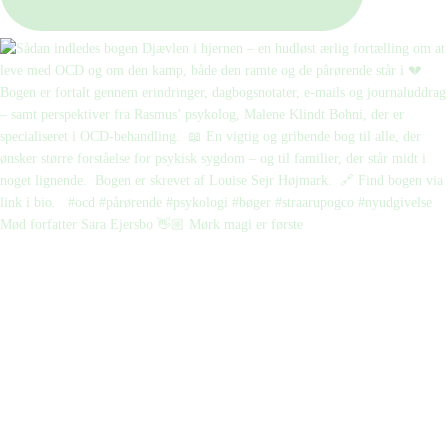
Mød forfatter Sara Ejersbo 👋🏼 Mørk magi er første