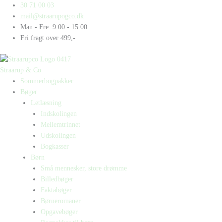
Gå
Products
Products
30 71 00 03
til
search
search
mail@straarupogco.dk
indholdet
Man - Fre: 9.00 - 15.00
Fri fragt over 499,-
Straarup & Co
Sommerbogpakker
Bøger
Letlæsning
Indskolingen
Mellemtrinnet
Udskolingen
Bogkasser
Børn
Små mennesker, store drømme
Billedbøger
Faktabøger
Børneromaner
Opgavebøger