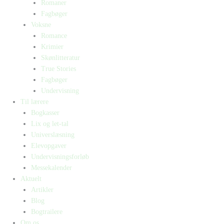
Romaner
Fagbøger
Voksne
Romance
Krimier
Skønlitteratur
True Stories
Fagbøger
Undervisning
Til lærere
Bogkasser
Lix og let-tal
Universlæsning
Elevopgaver
Undervisningsforløb
Messekalender
Aktuelt
Artikler
Blog
Bogtrailere
Om os