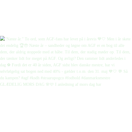
GLÆDELIG MORS DAG 🌸🩷 I anledning af mors dag har