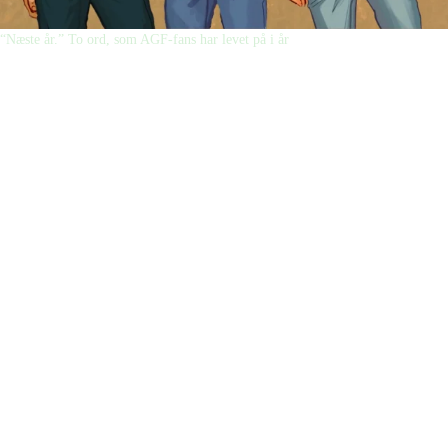
“Næste år.” To ord, som AGF-fans har levet på i år