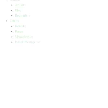
Artikler
Blog
Bogtrailere
Om os
Kontakt
Presse
Manuskripter
Handelsbetingelser
SKIFT TIL ERHVERVSKUNDE