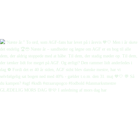
GLÆDELIG MORS DAG 🌸🩷 I anledning af mors dag har