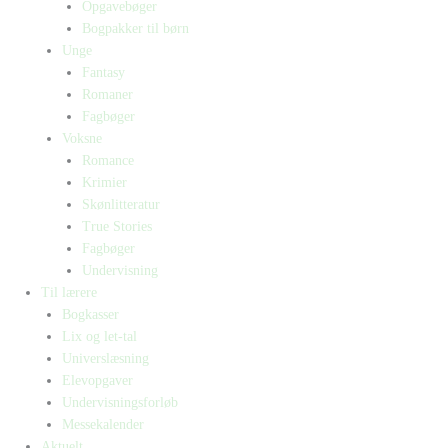
Opgavebøger
Bogpakker til børn
Unge
Fantasy
Romaner
Fagbøger
Voksne
Romance
Krimier
Skønlitteratur
True Stories
Fagbøger
Undervisning
Til lærere
Bogkasser
Lix og let-tal
Universlæsning
Elevopgaver
Undervisningsforløb
Messekalender
Aktuelt