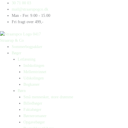
Gå
Products
Products
30 71 00 03
til
search
search
mail@straarupogco.dk
indholdet
Man - Fre: 9.00 - 15.00
Fri fragt over 499,-
Straarup & Co
Sommerbogpakker
Bøger
Letlæsning
Indskolingen
Mellemtrinnet
Udskolingen
Bogkasser
Børn
Små mennesker, store drømme
Billedbøger
Faktabøger
Børneromaner
Opgavebøger