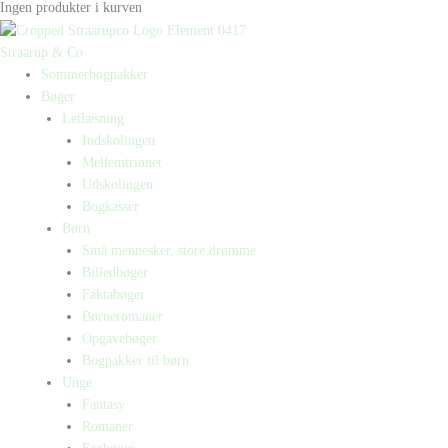
Ingen produkter i kurven
Straarup & Co
Sommerbogpakker
Bøger
Letlæsning
Indskolingen
Mellemtrinnet
Udskolingen
Bogkasser
Børn
Små mennesker, store drømme
Billedbøger
Faktabøger
Børneromaner
Opgavebøger
Bogpakker til børn
Unge
Fantasy
Romaner