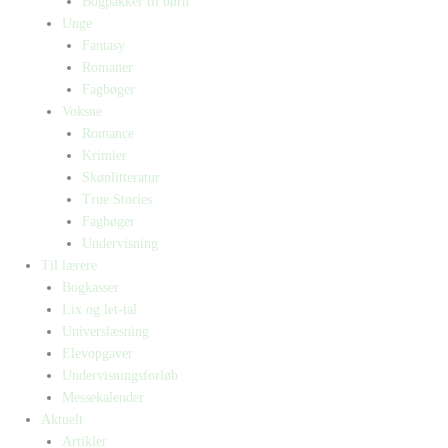
Bogpakker til børn
Unge
Fantasy
Romaner
Fagbøger
Voksne
Romance
Krimier
Skønlitteratur
True Stories
Fagbøger
Undervisning
Til lærere
Bogkasser
Lix og let-tal
Universlæsning
Elevopgaver
Undervisningsforløb
Messekalender
Aktuelt
Artikler