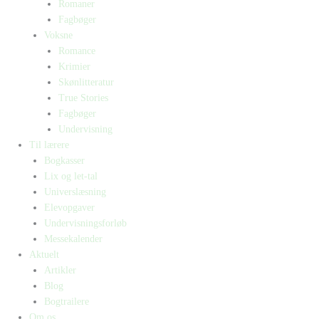
Romaner
Fagbøger
Voksne
Romance
Krimier
Skønlitteratur
True Stories
Fagbøger
Undervisning
Til lærere
Bogkasser
Lix og let-tal
Universlæsning
Elevopgaver
Undervisningsforløb
Messekalender
Aktuelt
Artikler
Blog
Bogtrailere
Om os