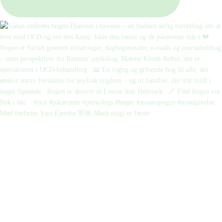
Mød forfatter Sara Ejersbo 👋🏼 Mørk magi er første