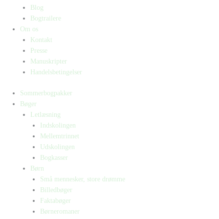
Blog
Bogtrailere
Om os
Kontakt
Presse
Manuskripter
Handelsbetingelser
Sommerbogpakker
Bøger
Letlæsning
Indskolingen
Mellemtrinnet
Udskolingen
Bogkasser
Børn
Små mennesker, store drømme
Billedbøger
Faktabøger
Børneromaner