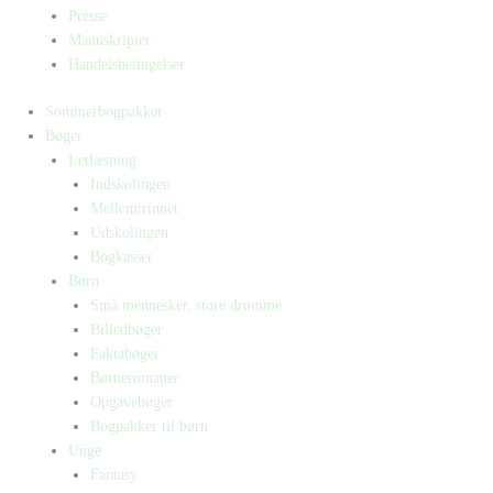
Presse
Manuskripter
Handelsbetingelser
Sommerbogpakker
Bøger
Letlæsning
Indskolingen
Mellemtrinnet
Udskolingen
Bogkasser
Børn
Små mennesker, store drømme
Billedbøger
Faktabøger
Børneromaner
Opgavebøger
Bogpakker til børn
Unge
Fantasy