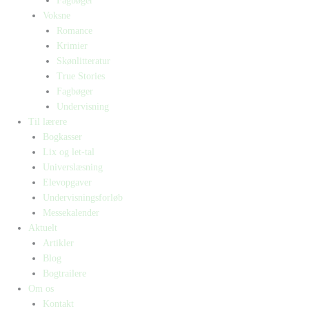
Fagbøger
Voksne
Romance
Krimier
Skønlitteratur
True Stories
Fagbøger
Undervisning
Til lærere
Bogkasser
Lix og let-tal
Universlæsning
Elevopgaver
Undervisningsforløb
Messekalender
Aktuelt
Artikler
Blog
Bogtrailere
Om os
Kontakt