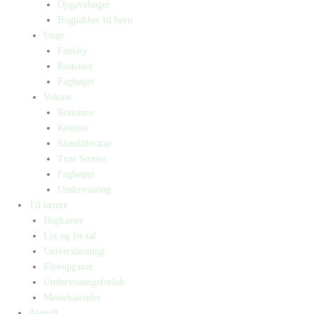
Opgavebøger
Bogpakker til børn
Unge
Fantasy
Romaner
Fagbøger
Voksne
Romance
Krimier
Skønlitteratur
True Stories
Fagbøger
Undervisning
Til lærere
Bogkasser
Lix og let-tal
Universlæsning
Elevopgaver
Undervisningsforløb
Messekalender
Aktuelt