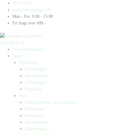
Gå
Products
Products
Helt
30 71 00 03
til
search
search
ærligt
mail@straarupogco.dk
indholdet
antal
Man - Fre: 9.00 - 15.00
Fri fragt over 499,-
Straarup & Co
Sommerbogpakker
Bøger
Letlæsning
Indskolingen
Mellemtrinnet
Udskolingen
Bogkasser
Børn
Små mennesker, store drømme
Billedbøger
Faktabøger
Børneromaner
Opgavebøger