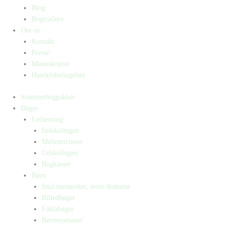
Blog
Bogtrailere
Om os
Kontakt
Presse
Manuskripter
Handelsbetingelser
Sommerbogpakker
Bøger
Letlæsning
Indskolingen
Mellemtrinnet
Udskolingen
Bogkasser
Børn
Små mennesker, store drømme
Billedbøger
Faktabøger
Børneromaner