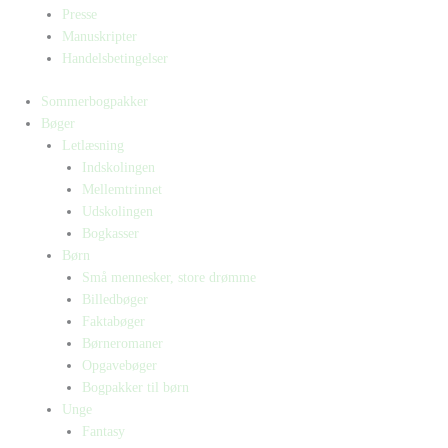
Presse
Manuskripter
Handelsbetingelser
Sommerbogpakker
Bøger
Letlæsning
Indskolingen
Mellemtrinnet
Udskolingen
Bogkasser
Børn
Små mennesker, store drømme
Billedbøger
Faktabøger
Børneromaner
Opgavebøger
Bogpakker til børn
Unge
Fantasy