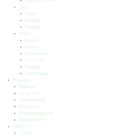
Bogpakker til børn
Unge
Fantasy
Romaner
Fagbøger
Voksne
Romance
Krimier
Skønlitteratur
True Stories
Fagbøger
Undervisning
Til lærere
Bogkasser
Lix og let-tal
Universlæsning
Elevopgaver
Undervisningsforløb
Messekalender
Aktuelt
Artikler