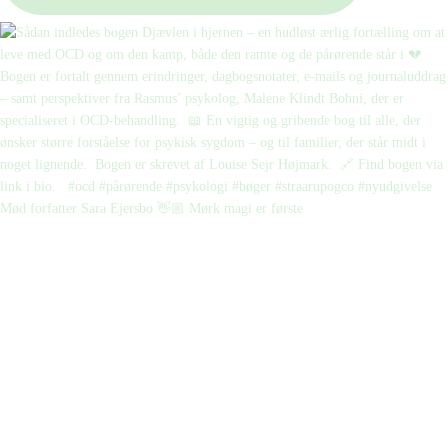
Mød forfatter Sara Ejersbo 👋🏼 Mørk magi er første