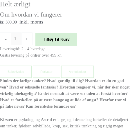
Helt ærligt
Om hvordan vi fungerer
inkl. moms
kr. 300,00
-
+
Tilføj Til Kurv
Leveringtid: 2 - 4 hverdage
Gratis levering på ordrer over 499 kr.
Beksrivelse
Forfatter
Anmeldelser
Findes der farlige tanker? Hvad gør dig til dig?
Hvordan er du en god
ven? Hvad er seksuelle
fantasier? Hvordan reagerer vi, når der sker noget
virkelig ubehageligt? Er det normalt at være sur
uden at forstå hvorfor?
Hvad er forskellen på at
være bange og at lide af angst? Hvorfor tror vi
på
fake news? Kan forelskelse forandre os?
Kirsten
er psykolog, og
Astrid
er læge, og i
denne bog fortæller de detaljeret
om tanker,
følelser, selvbillede, krop, sex, kritisk tænkning
og rigtig meget