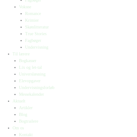
Fagbøger
Voksne
Romance
Krimier
Skønlitteratur
True Stories
Fagbøger
Undervisning
Til lærere
Bogkasser
Lix og let-tal
Universlæsning
Elevopgaver
Undervisningsforløb
Messekalender
Aktuelt
Artikler
Blog
Bogtrailere
Om os
Kontakt