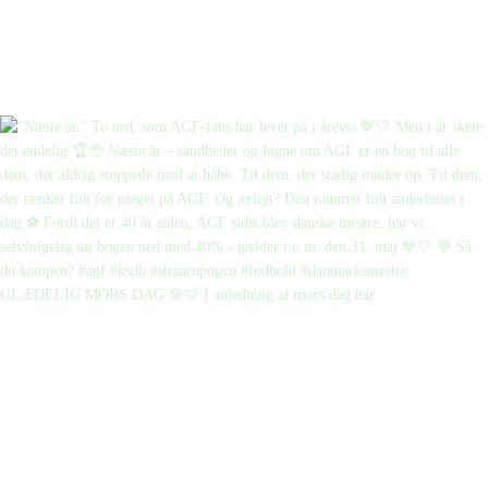
GLÆDELIG MORS DAG 🌸🩷 I anledning af mors dag har