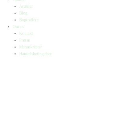
Artikler
Blog
Bogtrailere
Om os
Kontakt
Presse
Manuskripter
Handelsbetingelser
SKIFT TIL ERHVERVSKUNDE