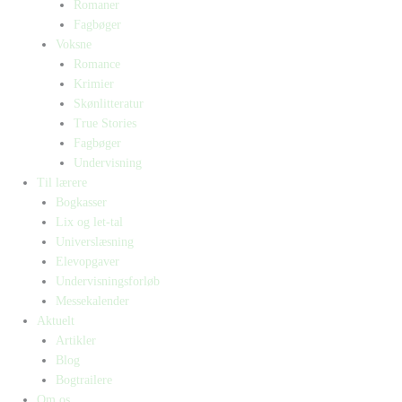
Romaner
Fagbøger
Voksne
Romance
Krimier
Skønlitteratur
True Stories
Fagbøger
Undervisning
Til lærere
Bogkasser
Lix og let-tal
Universlæsning
Elevopgaver
Undervisningsforløb
Messekalender
Aktuelt
Artikler
Blog
Bogtrailere
Om os