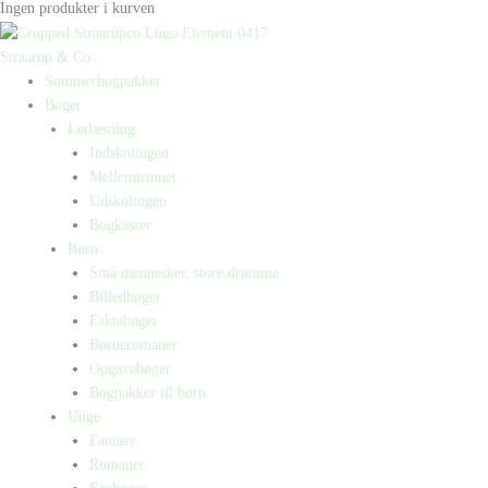
Ingen produkter i kurven
Straarup & Co
Sommerbogpakker
Bøger
Letlæsning
Indskolingen
Mellemtrinnet
Udskolingen
Bogkasser
Børn
Små mennesker, store drømme
Billedbøger
Faktabøger
Børneromaner
Opgavebøger
Bogpakker til børn
Unge
Fantasy
Romaner