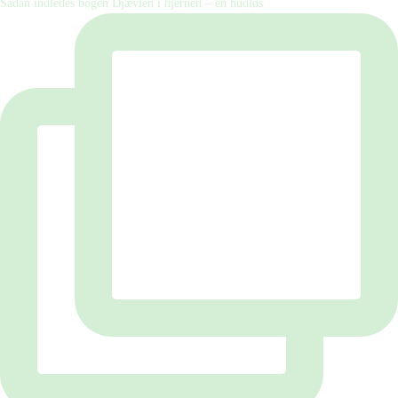
Sådan indledes bogen Djævlen i hjernen – en hudløs