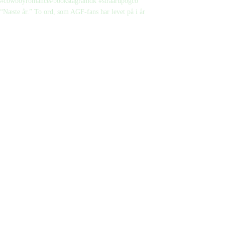
“Næste år.” To ord, som AGF-fans har levet på i år