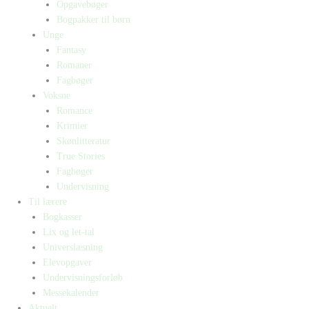
Opgavebøger
Bogpakker til børn
Unge
Fantasy
Romaner
Fagbøger
Voksne
Romance
Krimier
Skønlitteratur
True Stories
Fagbøger
Undervisning
Til lærere
Bogkasser
Lix og let-tal
Universlæsning
Elevopgaver
Undervisningsforløb
Messekalender
Aktuelt