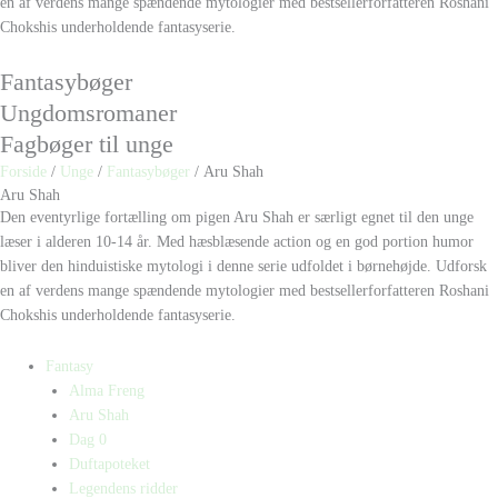
en af verdens mange spændende mytologier med bestsellerforfatteren Roshani
Chokshis underholdende fantasyserie.
Fantasybøger
Ungdomsromaner
Fagbøger til unge
Forside
/
Unge
/
Fantasybøger
/ Aru Shah
Aru Shah
Den eventyrlige fortælling om pigen Aru Shah er særligt egnet til den unge
læser i alderen 10-14 år. Med hæsblæsende action og en god portion humor
bliver den hinduistiske mytologi i denne serie udfoldet i børnehøjde. Udforsk
en af verdens mange spændende mytologier med bestsellerforfatteren Roshani
Chokshis underholdende fantasyserie.
Fantasy
Alma Freng
Aru Shah
Dag 0
Duftapoteket
Legendens ridder