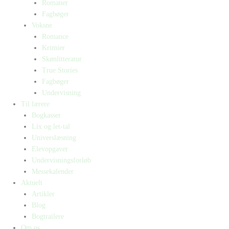
Romaner
Fagbøger
Voksne
Romance
Krimier
Skønlitteratur
True Stories
Fagbøger
Undervisning
Til lærere
Bogkasser
Lix og let-tal
Universlæsning
Elevopgaver
Undervisningsforløb
Messekalender
Aktuelt
Artikler
Blog
Bogtrailere
Om os