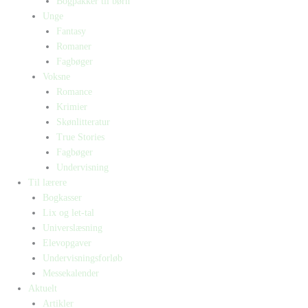
Bogpakker til børn
Unge
Fantasy
Romaner
Fagbøger
Voksne
Romance
Krimier
Skønlitteratur
True Stories
Fagbøger
Undervisning
Til lærere
Bogkasser
Lix og let-tal
Universlæsning
Elevopgaver
Undervisningsforløb
Messekalender
Aktuelt
Artikler