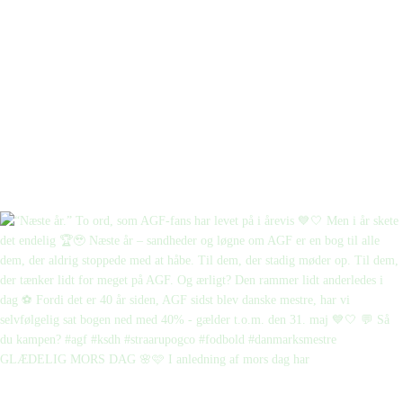
GLÆDELIG MORS DAG 🌸🩷 I anledning af mors dag har