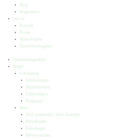
Blog
Bogtrailere
Om os
Kontakt
Presse
Manuskripter
Handelsbetingelser
Sommerbogpakker
Bøger
Letlæsning
Indskolingen
Mellemtrinnet
Udskolingen
Bogkasser
Børn
Små mennesker, store drømme
Billedbøger
Faktabøger
Børneromaner