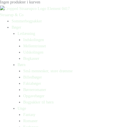
Ingen produkter i kurven
Straarup & Co
Sommerbogpakker
Bøger
Letlæsning
Indskolingen
Mellemtrinnet
Udskolingen
Bogkasser
Børn
Små mennesker, store drømme
Billedbøger
Faktabøger
Børneromaner
Opgavebøger
Bogpakker til børn
Unge
Fantasy
Romaner