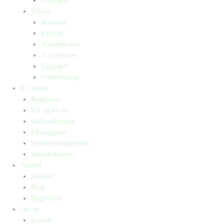
Fagbøger
Voksne
Romance
Krimier
Skønlitteratur
True Stories
Fagbøger
Undervisning
Til lærere
Bogkasser
Lix og let-tal
Universlæsning
Elevopgaver
Undervisningsforløb
Messekalender
Aktuelt
Artikler
Blog
Bogtrailere
Om os
Kontakt