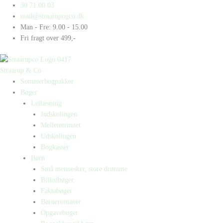
Gå
Products
Products
30 71 00 03
til
search
search
mail@straarupogco.dk
indholdet
Man - Fre: 9.00 - 15.00
Fri fragt over 499,-
Straarup & Co
Sommerbogpakker
Bøger
Letlæsning
Indskolingen
Mellemtrinnet
Udskolingen
Bogkasser
Børn
Små mennesker, store drømme
Billedbøger
Faktabøger
Børneromaner
Opgavebøger