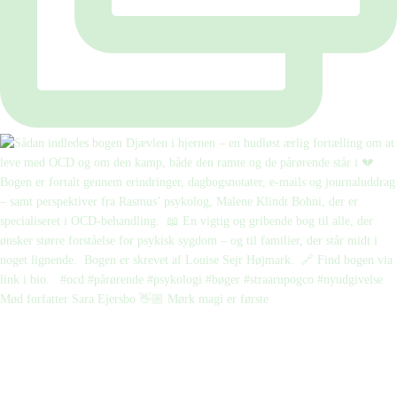
Mød forfatter Sara Ejersbo 👋🏼 Mørk magi er første