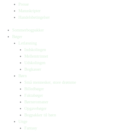
Presse
Manuskripter
Handelsbetingelser
Sommerbogpakker
Bøger
Letlæsning
Indskolingen
Mellemtrinnet
Udskolingen
Bogkasser
Børn
Små mennesker, store drømme
Billedbøger
Faktabøger
Børneromaner
Opgavebøger
Bogpakker til børn
Unge
Fantasy