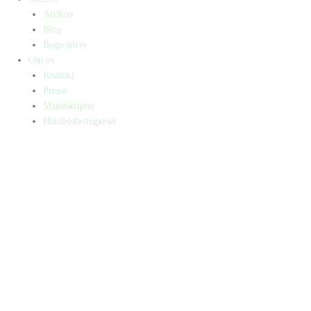
Artikler
Blog
Bogtrailere
Om os
Kontakt
Presse
Manuskripter
Handelsbetingelser
SKIFT TIL ERHVERVSKUNDE