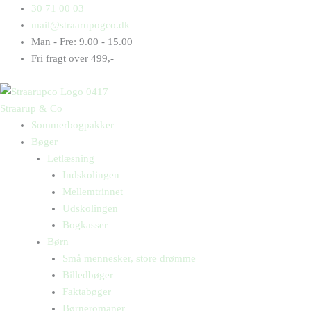
Gå
Products
Products
30 71 00 03
til
search
search
mail@straarupogco.dk
indholdet
Man - Fre: 9.00 - 15.00
Fri fragt over 499,-
Straarup & Co
Sommerbogpakker
Bøger
Letlæsning
Indskolingen
Mellemtrinnet
Udskolingen
Bogkasser
Børn
Små mennesker, store drømme
Billedbøger
Faktabøger
Børneromaner