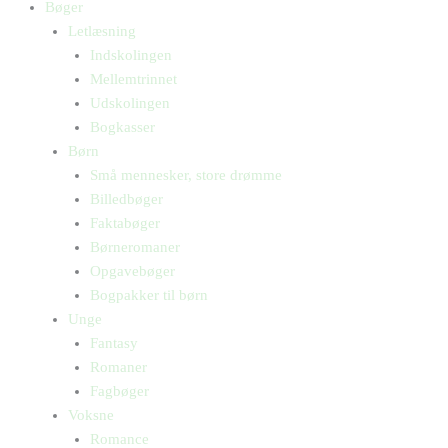
Bøger
Letlæsning
Indskolingen
Mellemtrinnet
Udskolingen
Bogkasser
Børn
Små mennesker, store drømme
Billedbøger
Faktabøger
Børneromaner
Opgavebøger
Bogpakker til børn
Unge
Fantasy
Romaner
Fagbøger
Voksne
Romance