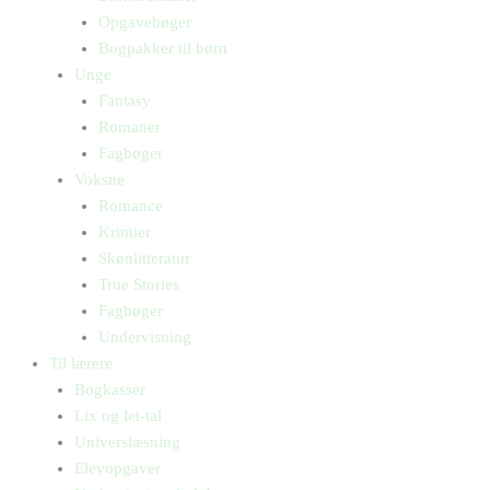
Opgavebøger
Bogpakker til børn
Unge
Fantasy
Romaner
Fagbøger
Voksne
Romance
Krimier
Skønlitteratur
True Stories
Fagbøger
Undervisning
Til lærere
Bogkasser
Lix og let-tal
Universlæsning
Elevopgaver