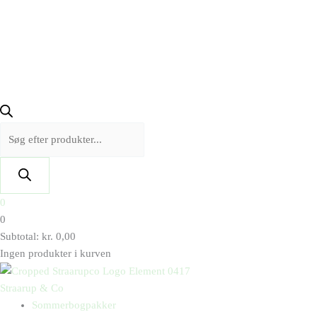
0
0
Subtotal:
kr.
0,00
Ingen produkter i kurven
Straarup & Co
Sommerbogpakker