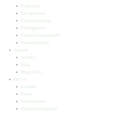
Bogkasser
Lix og let-tal
Universlæsning
Elevopgaver
Undervisningsforløb
Messekalender
Aktuelt
Artikler
Blog
Bogtrailere
Om os
Kontakt
Presse
Manuskripter
Handelsbetingelser
SKIFT TIL ERHVERVSKUNDE