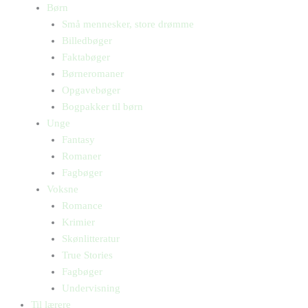
Børn
Små mennesker, store drømme
Billedbøger
Faktabøger
Børneromaner
Opgavebøger
Bogpakker til børn
Unge
Fantasy
Romaner
Fagbøger
Voksne
Romance
Krimier
Skønlitteratur
True Stories
Fagbøger
Undervisning
Til lærere