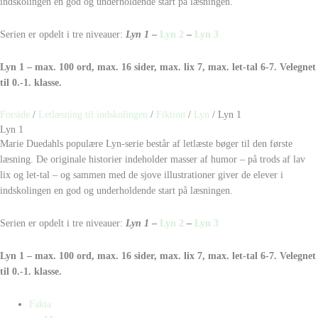
indskolingen en god og underholdende start på læsningen.
Serien er opdelt i tre niveauer:
Lyn 1
–
Lyn 2
–
Lyn 3
Lyn 1 – max. 100 ord, max. 16 sider, max. lix 7, max. let-tal 6-7. Velegnet
til 0.-1. klasse.
Forside
/
Letlæsning til indskolingen
/
Fiktion
/
Lyn
/ Lyn 1
Lyn 1
Marie Duedahls populære Lyn-serie består af letlæste bøger til den første
læsning. De originale historier indeholder masser af humor – på trods af lav
lix og let-tal – og sammen med de sjove illustrationer giver de elever i
indskolingen en god og underholdende start på læsningen.
Serien er opdelt i tre niveauer:
Lyn 1
–
Lyn 2
–
Lyn 3
Lyn 1 – max. 100 ord, max. 16 sider, max. lix 7, max. let-tal 6-7. Velegnet
til 0.-1. klasse.
Fakta