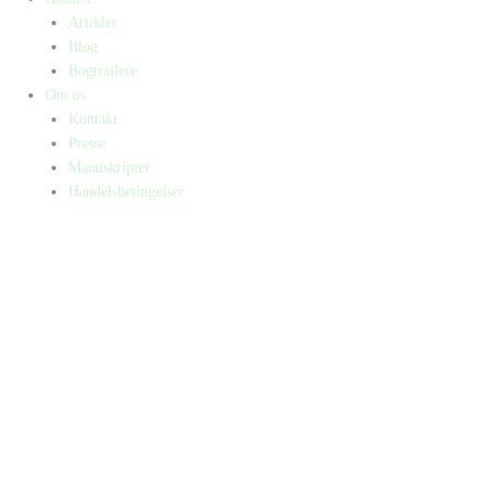
Artikler
Blog
Bogtrailere
Om os
Kontakt
Presse
Manuskripter
Handelsbetingelser
SKIFT TIL ERHVERVSKUNDE