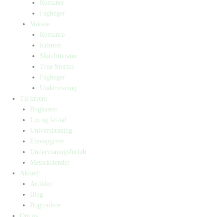
Romaner
Fagbøger
Voksne
Romance
Krimier
Skønlitteratur
True Stories
Fagbøger
Undervisning
Til lærere
Bogkasser
Lix og let-tal
Universlæsning
Elevopgaver
Undervisningsforløb
Messekalender
Aktuelt
Artikler
Blog
Bogtrailere
Om os