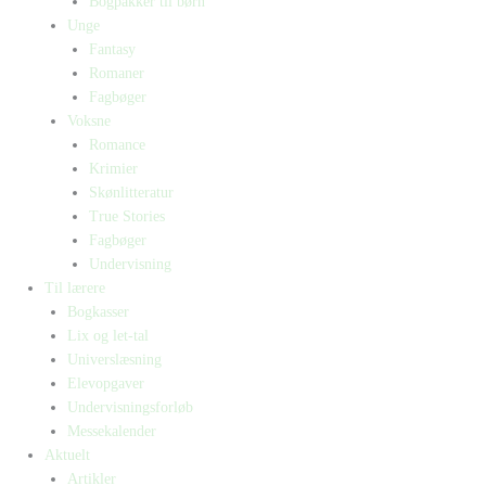
Bogpakker til børn
Unge
Fantasy
Romaner
Fagbøger
Voksne
Romance
Krimier
Skønlitteratur
True Stories
Fagbøger
Undervisning
Til lærere
Bogkasser
Lix og let-tal
Universlæsning
Elevopgaver
Undervisningsforløb
Messekalender
Aktuelt
Artikler