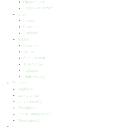
Opgavebøger
Bogpakker til børn
Unge
Fantasy
Romaner
Fagbøger
Voksne
Romance
Krimier
Skønlitteratur
True Stories
Fagbøger
Undervisning
Til lærere
Bogkasser
Lix og let-tal
Universlæsning
Elevopgaver
Undervisningsforløb
Messekalender
Aktuelt