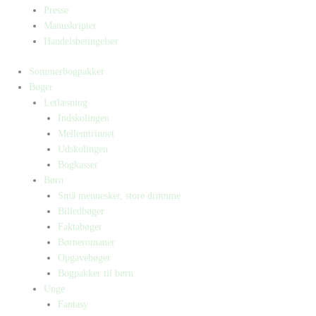
Presse
Manuskripter
Handelsbetingelser
Sommerbogpakker
Bøger
Letlæsning
Indskolingen
Mellemtrinnet
Udskolingen
Bogkasser
Børn
Små mennesker, store drømme
Billedbøger
Faktabøger
Børneromaner
Opgavebøger
Bogpakker til børn
Unge
Fantasy