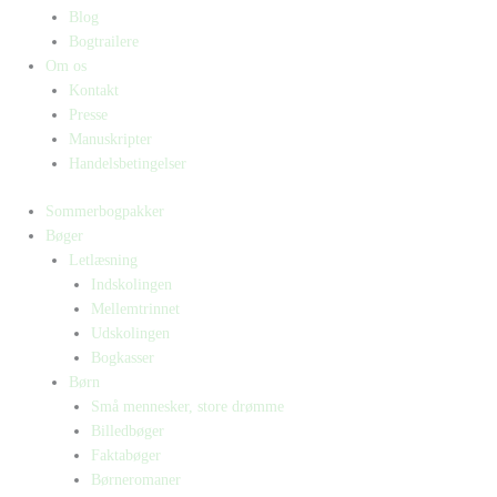
Blog
Bogtrailere
Om os
Kontakt
Presse
Manuskripter
Handelsbetingelser
Sommerbogpakker
Bøger
Letlæsning
Indskolingen
Mellemtrinnet
Udskolingen
Bogkasser
Børn
Små mennesker, store drømme
Billedbøger
Faktabøger
Børneromaner