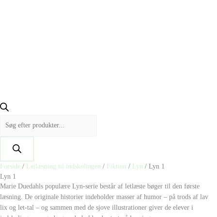
Forside
/
Letlæsning til indskolingen
/
Fiktion
/
Lyn
/ Lyn 1
Lyn 1
Marie Duedahls populære Lyn-serie består af letlæste bøger til den første
læsning. De originale historier indeholder masser af humor – på trods af lav
lix og let-tal – og sammen med de sjove illustrationer giver de elever i