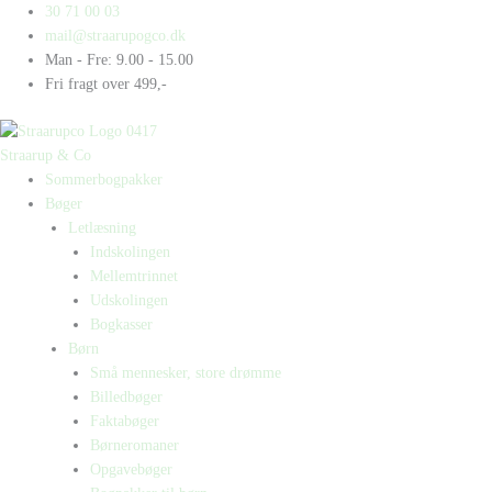
Gå
Products
Products
30 71 00 03
til
search
search
mail@straarupogco.dk
indholdet
Man - Fre: 9.00 - 15.00
Fri fragt over 499,-
Straarup & Co
Sommerbogpakker
Bøger
Letlæsning
Indskolingen
Mellemtrinnet
Udskolingen
Bogkasser
Børn
Små mennesker, store drømme
Billedbøger
Faktabøger
Børneromaner
Opgavebøger