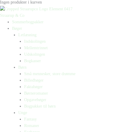
Ingen produkter i kurven
Straarup & Co
Sommerbogpakker
Bøger
Letlæsning
Indskolingen
Mellemtrinnet
Udskolingen
Bogkasser
Børn
Små mennesker, store drømme
Billedbøger
Faktabøger
Børneromaner
Opgavebøger
Bogpakker til børn
Unge
Fantasy
Romaner