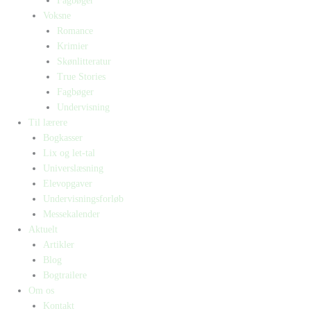
Fagbøger
Voksne
Romance
Krimier
Skønlitteratur
True Stories
Fagbøger
Undervisning
Til lærere
Bogkasser
Lix og let-tal
Universlæsning
Elevopgaver
Undervisningsforløb
Messekalender
Aktuelt
Artikler
Blog
Bogtrailere
Om os
Kontakt