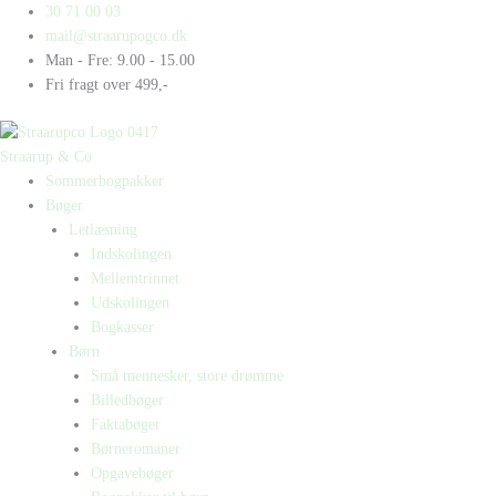
Gå
Products
Products
30 71 00 03
til
search
search
mail@straarupogco.dk
indholdet
Man - Fre: 9.00 - 15.00
Fri fragt over 499,-
Straarup & Co
Sommerbogpakker
Bøger
Letlæsning
Indskolingen
Mellemtrinnet
Udskolingen
Bogkasser
Børn
Små mennesker, store drømme
Billedbøger
Faktabøger
Børneromaner
Opgavebøger