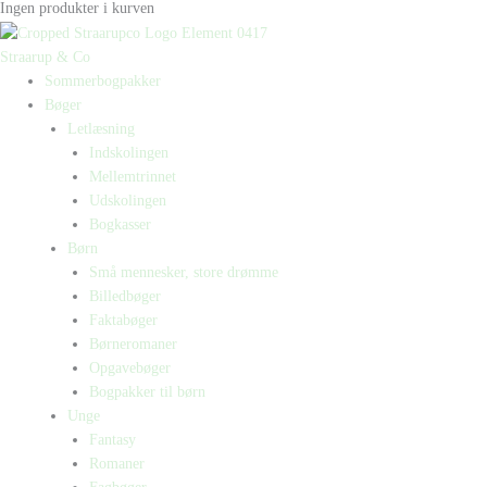
Ingen produkter i kurven
Straarup & Co
Sommerbogpakker
Bøger
Letlæsning
Indskolingen
Mellemtrinnet
Udskolingen
Bogkasser
Børn
Små mennesker, store drømme
Billedbøger
Faktabøger
Børneromaner
Opgavebøger
Bogpakker til børn
Unge
Fantasy
Romaner