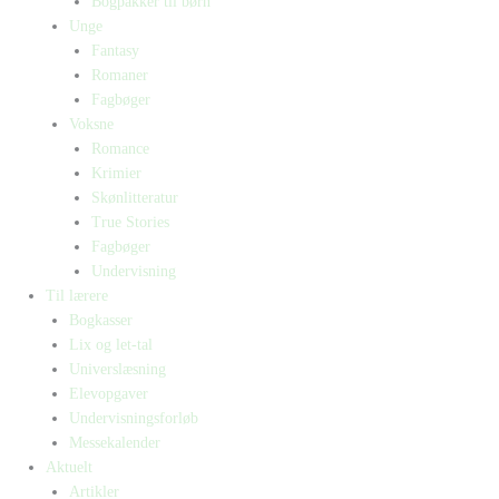
Bogpakker til børn
Unge
Fantasy
Romaner
Fagbøger
Voksne
Romance
Krimier
Skønlitteratur
True Stories
Fagbøger
Undervisning
Til lærere
Bogkasser
Lix og let-tal
Universlæsning
Elevopgaver
Undervisningsforløb
Messekalender
Aktuelt
Artikler