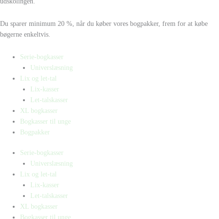
udskolingen.
Du sparer minimum 20 %, når du køber vores bogpakker, frem for at købe
bøgerne enkeltvis.
Serie-bogkasser
Universlæsning
Lix og let-tal
Lix-kasser
Let-talskasser
XL bogkasser
Bogkasser til unge
Bogpakker
Serie-bogkasser
Universlæsning
Lix og let-tal
Lix-kasser
Let-talskasser
XL bogkasser
Bogkasser til unge