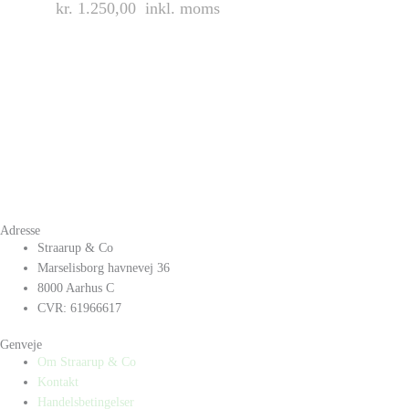
kr. 1.250,00
inkl. moms
Adresse
Straarup & Co
Marselisborg havnevej 36
8000 Aarhus C
CVR: 61966617
Genveje
Om Straarup & Co
Kontakt
Handelsbetingelser