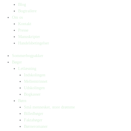
Blog
Bogtrailere
Om os
Kontakt
Presse
Manuskripter
Handelsbetingelser
Sommerbogpakker
Bøger
Letlæsning
Indskolingen
Mellemtrinnet
Udskolingen
Bogkasser
Børn
Små mennesker, store drømme
Billedbøger
Faktabøger
Børneromaner