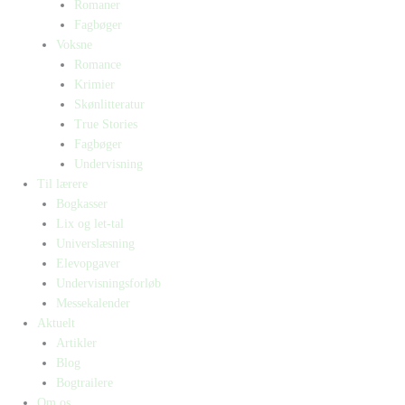
Romaner
Fagbøger
Voksne
Romance
Krimier
Skønlitteratur
True Stories
Fagbøger
Undervisning
Til lærere
Bogkasser
Lix og let-tal
Universlæsning
Elevopgaver
Undervisningsforløb
Messekalender
Aktuelt
Artikler
Blog
Bogtrailere
Om os