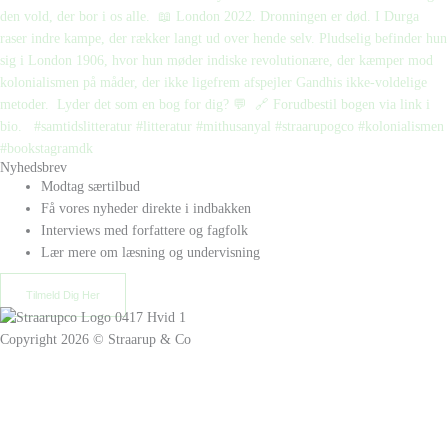
Nyhedsbrev
Modtag særtilbud
Få vores nyheder direkte i indbakken
Interviews med forfattere og fagfolk
Lær mere om læsning og undervisning
Tilmeld Dig Her
Copyright 2026 © Straarup & Co
Privat eller erhverv?
Vi vil gerne give alle vores kunder den bedste oplevelse. Vælg hvordan
du ønsker at handle hos os.