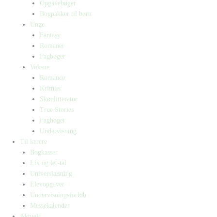
Opgavebøger
Bogpakker til børn
Unge
Fantasy
Romaner
Fagbøger
Voksne
Romance
Krimier
Skønlitteratur
True Stories
Fagbøger
Undervisning
Til lærere
Bogkasser
Lix og let-tal
Universlæsning
Elevopgaver
Undervisningsforløb
Messekalender
Aktuelt