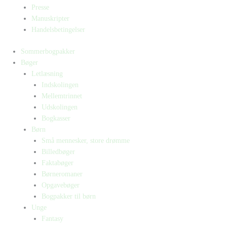
Presse
Manuskripter
Handelsbetingelser
Sommerbogpakker
Bøger
Letlæsning
Indskolingen
Mellemtrinnet
Udskolingen
Bogkasser
Børn
Små mennesker, store drømme
Billedbøger
Faktabøger
Børneromaner
Opgavebøger
Bogpakker til børn
Unge
Fantasy