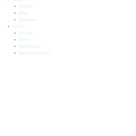
Artikler
Blog
Bogtrailere
Om os
Kontakt
Presse
Manuskripter
Handelsbetingelser
SKIFT TIL ERHVERVSKUNDE