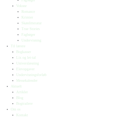
Fagbøger
Voksne
Romance
Krimier
Skønlitteratur
True Stories
Fagbøger
Undervisning
Til lærere
Bogkasser
Lix og let-tal
Universlæsning
Elevopgaver
Undervisningsforløb
Messekalender
Aktuelt
Artikler
Blog
Bogtrailere
Om os
Kontakt