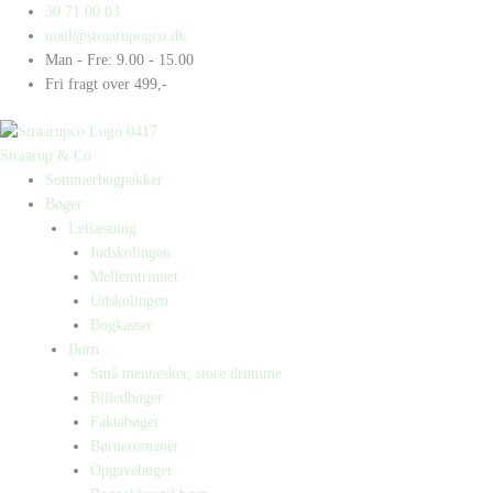
Gå
Products
Products
30 71 00 03
til
search
search
mail@straarupogco.dk
indholdet
Man - Fre: 9.00 - 15.00
Fri fragt over 499,-
Straarup & Co
Sommerbogpakker
Bøger
Letlæsning
Indskolingen
Mellemtrinnet
Udskolingen
Bogkasser
Børn
Små mennesker, store drømme
Billedbøger
Faktabøger
Børneromaner
Opgavebøger