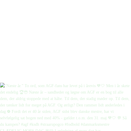
GLÆDELIG MORS DAG 🌸🩷 I anledning af mors dag har