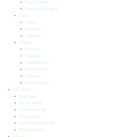
Opgavebøger
Bogpakker til børn
Unge
Fantasy
Romaner
Fagbøger
Voksne
Romance
Krimier
Skønlitteratur
True Stories
Fagbøger
Undervisning
Til lærere
Bogkasser
Lix og let-tal
Universlæsning
Elevopgaver
Undervisningsforløb
Messekalender
Aktuelt