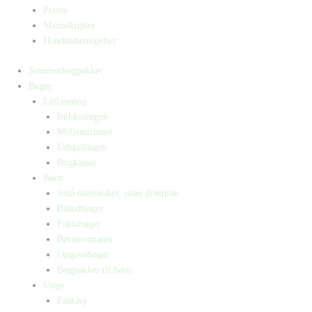
Presse
Manuskripter
Handelsbetingelser
Sommerbogpakker
Bøger
Letlæsning
Indskolingen
Mellemtrinnet
Udskolingen
Bogkasser
Børn
Små mennesker, store drømme
Billedbøger
Faktabøger
Børneromaner
Opgavebøger
Bogpakker til børn
Unge
Fantasy