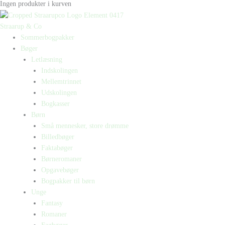
Ingen produkter i kurven
Straarup & Co
Sommerbogpakker
Bøger
Letlæsning
Indskolingen
Mellemtrinnet
Udskolingen
Bogkasser
Børn
Små mennesker, store drømme
Billedbøger
Faktabøger
Børneromaner
Opgavebøger
Bogpakker til børn
Unge
Fantasy
Romaner