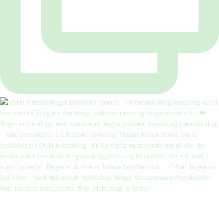
Mød forfatter Sara Ejersbo 👋🏼 Mørk magi er første