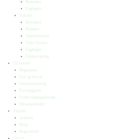
Romaner
Fagbøger
Voksne
Romance
Krimier
Skønlitteratur
True Stories
Fagbøger
Undervisning
Til lærere
Bogkasser
Lix og let-tal
Universlæsning
Elevopgaver
Undervisningsforløb
Messekalender
Aktuelt
Artikler
Blog
Bogtrailere
Om os