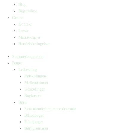
Blog
Bogtrailere
Om os
Kontakt
Presse
Manuskripter
Handelsbetingelser
Sommerbogpakker
Bøger
Letlæsning
Indskolingen
Mellemtrinnet
Udskolingen
Bogkasser
Børn
Små mennesker, store drømme
Billedbøger
Faktabøger
Børneromaner