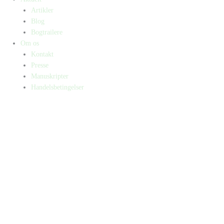
Artikler
Blog
Bogtrailere
Om os
Kontakt
Presse
Manuskripter
Handelsbetingelser
SKIFT TIL ERHVERVSKUNDE