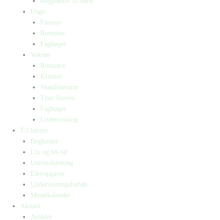
Bogpakker til børn
Unge
Fantasy
Romaner
Fagbøger
Voksne
Romance
Krimier
Skønlitteratur
True Stories
Fagbøger
Undervisning
Til lærere
Bogkasser
Lix og let-tal
Universlæsning
Elevopgaver
Undervisningsforløb
Messekalender
Aktuelt
Artikler