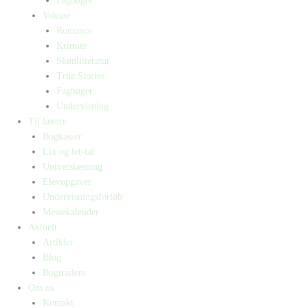
Fagbøger
Voksne
Romance
Krimier
Skønlitteratur
True Stories
Fagbøger
Undervisning
Til lærere
Bogkasser
Lix og let-tal
Universlæsning
Elevopgaver
Undervisningsforløb
Messekalender
Aktuelt
Artikler
Blog
Bogtrailere
Om os
Kontakt