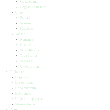
Opgavebøger
Bogpakker til børn
Unge
Fantasy
Romaner
Fagbøger
Voksne
Romance
Krimier
Skønlitteratur
True Stories
Fagbøger
Undervisning
Til lærere
Bogkasser
Lix og let-tal
Universlæsning
Elevopgaver
Undervisningsforløb
Messekalender
Aktuelt