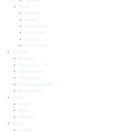
Fagbøger
Voksne
Romance
Krimier
Skønlitteratur
True Stories
Fagbøger
Undervisning
Til lærere
Bogkasser
Lix og let-tal
Universlæsning
Elevopgaver
Undervisningsforløb
Messekalender
Aktuelt
Artikler
Blog
Bogtrailere
Om os
Kontakt