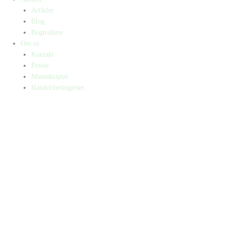
Artikler
Blog
Bogtrailere
Om os
Kontakt
Presse
Manuskripter
Handelsbetingelser
SKIFT TIL ERHVERVSKUNDE