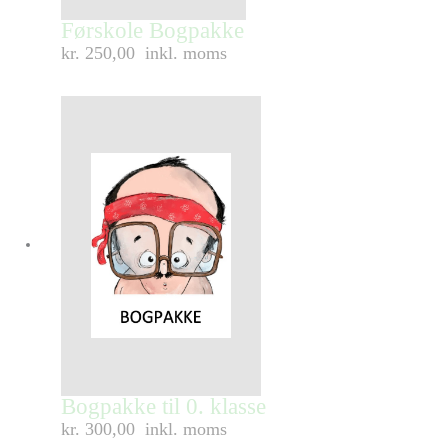
Førskole Bogpakke
kr. 250,00
inkl. moms
Bogpakke til 0. klasse
kr. 300,00
inkl. moms