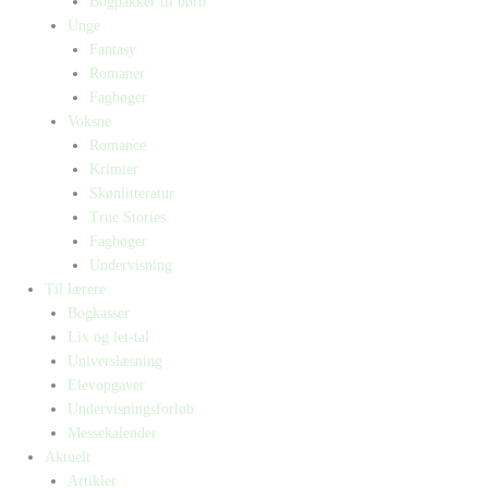
Bogpakker til børn
Unge
Fantasy
Romaner
Fagbøger
Voksne
Romance
Krimier
Skønlitteratur
True Stories
Fagbøger
Undervisning
Til lærere
Bogkasser
Lix og let-tal
Universlæsning
Elevopgaver
Undervisningsforløb
Messekalender
Aktuelt
Artikler