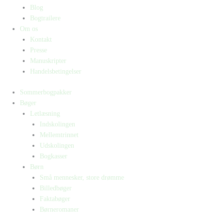
Blog
Bogtrailere
Om os
Kontakt
Presse
Manuskripter
Handelsbetingelser
Sommerbogpakker
Bøger
Letlæsning
Indskolingen
Mellemtrinnet
Udskolingen
Bogkasser
Børn
Små mennesker, store drømme
Billedbøger
Faktabøger
Børneromaner