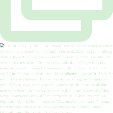
I dag udkommer Boghandlen i fyrtårnet af internati