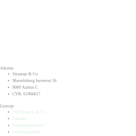
Adresse
Straarup & Co
Marselisborg havnevej 36
8000 Aarhus C
CVR: 61966617
Genveje
Om Straarup & Co
Kontakt
Handelsbetingelser
Privatlivspolitik