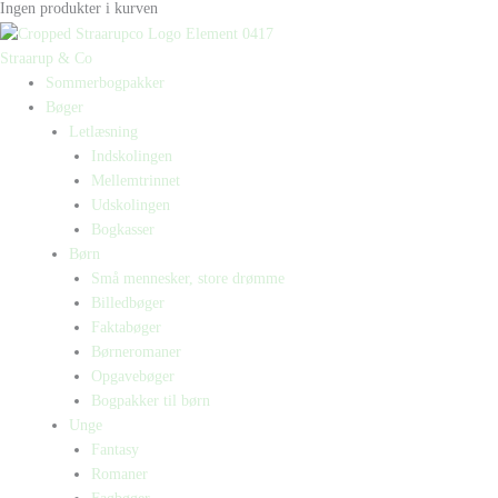
Ingen produkter i kurven
Straarup & Co
Sommerbogpakker
Bøger
Letlæsning
Indskolingen
Mellemtrinnet
Udskolingen
Bogkasser
Børn
Små mennesker, store drømme
Billedbøger
Faktabøger
Børneromaner
Opgavebøger
Bogpakker til børn
Unge
Fantasy
Romaner