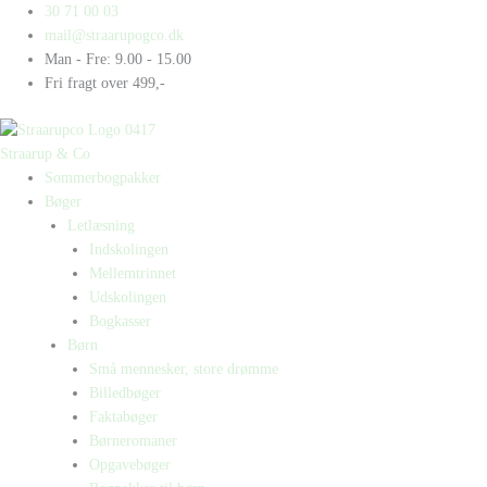
Gå
Products
Products
30 71 00 03
til
search
search
mail@straarupogco.dk
indholdet
Man - Fre: 9.00 - 15.00
Fri fragt over 499,-
Straarup & Co
Sommerbogpakker
Bøger
Letlæsning
Indskolingen
Mellemtrinnet
Udskolingen
Bogkasser
Børn
Små mennesker, store drømme
Billedbøger
Faktabøger
Børneromaner
Opgavebøger