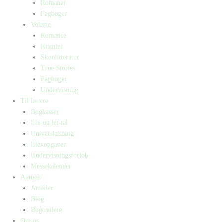
Romaner
Fagbøger
Voksne
Romance
Krimier
Skønlitteratur
True Stories
Fagbøger
Undervisning
Til lærere
Bogkasser
Lix og let-tal
Universlæsning
Elevopgaver
Undervisningsforløb
Messekalender
Aktuelt
Artikler
Blog
Bogtrailere
Om os