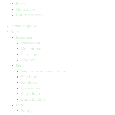
Presse
Manuskripter
Handelsbetingelser
Sommerbogpakker
Bøger
Letlæsning
Indskolingen
Mellemtrinnet
Udskolingen
Bogkasser
Børn
Små mennesker, store drømme
Billedbøger
Faktabøger
Børneromaner
Opgavebøger
Bogpakker til børn
Unge
Fantasy