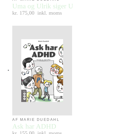
Uma og Ulrik siger U
kr. 175,00
inkl. moms
AF MARIE DUEDAHL
Ask har ADHD
kr. 155,00
inkl. moms