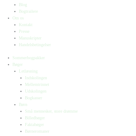
Blog
Bogtrailere
Om os
Kontakt
Presse
Manuskripter
Handelsbetingelser
Sommerbogpakker
Bøger
Letlæsning
Indskolingen
Mellemtrinnet
Udskolingen
Bogkasser
Børn
Små mennesker, store drømme
Billedbøger
Faktabøger
Børneromaner