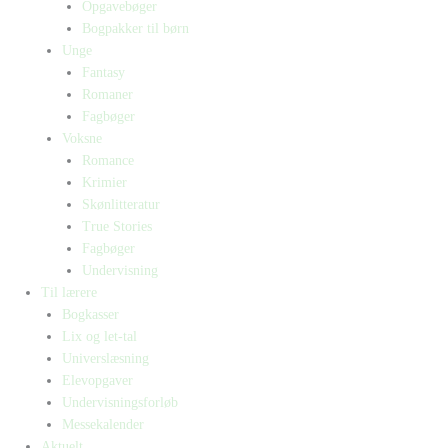
Opgavebøger
Bogpakker til børn
Unge
Fantasy
Romaner
Fagbøger
Voksne
Romance
Krimier
Skønlitteratur
True Stories
Fagbøger
Undervisning
Til lærere
Bogkasser
Lix og let-tal
Universlæsning
Elevopgaver
Undervisningsforløb
Messekalender
Aktuelt