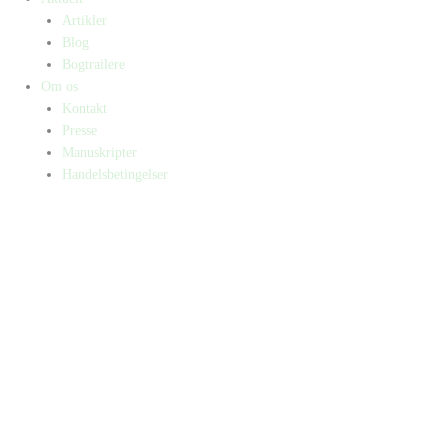
Artikler
Blog
Bogtrailere
Om os
Kontakt
Presse
Manuskripter
Handelsbetingelser
SKIFT TIL ERHVERVSKUNDE