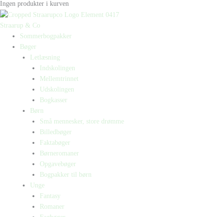
Ingen produkter i kurven
Straarup & Co
Sommerbogpakker
Bøger
Letlæsning
Indskolingen
Mellemtrinnet
Udskolingen
Bogkasser
Børn
Små mennesker, store drømme
Billedbøger
Faktabøger
Børneromaner
Opgavebøger
Bogpakker til børn
Unge
Fantasy
Romaner