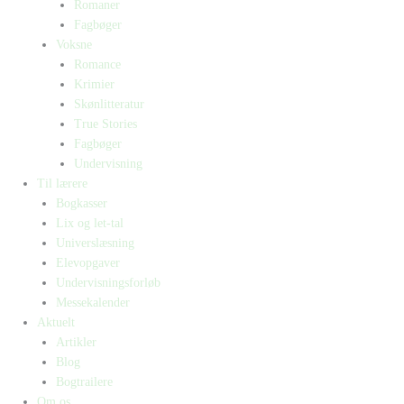
Romaner
Fagbøger
Voksne
Romance
Krimier
Skønlitteratur
True Stories
Fagbøger
Undervisning
Til lærere
Bogkasser
Lix og let-tal
Universlæsning
Elevopgaver
Undervisningsforløb
Messekalender
Aktuelt
Artikler
Blog
Bogtrailere
Om os