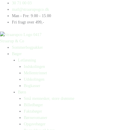
Gå
Products
Products
Vild
30 71 00 03
til
search
search
med
mail@straarupogco.dk
indholdet
ballet
Man - Fre: 9.00 - 15.00
antal
Fri fragt over 499,-
Straarup & Co
Sommerbogpakker
Bøger
Letlæsning
Indskolingen
Mellemtrinnet
Udskolingen
Bogkasser
Børn
Små mennesker, store drømme
Billedbøger
Faktabøger
Børneromaner
Opgavebøger