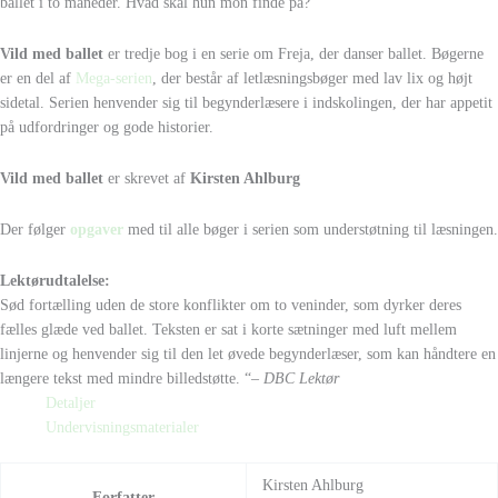
ballet i to måneder. Hvad skal hun mon finde på?
Vild med ballet
er tredje bog i en serie om Freja, der danser ballet. Bøgerne
er en del af
Mega-serien
, der består af letlæsningsbøger med lav lix og højt
sidetal. Serien henvender sig til begynderlæsere i indskolingen, der har appetit
på udfordringer og gode historier.
Vild med ballet
er skrevet af
Kirsten Ahlburg
Der følger
opgaver
med til alle bøger i serien som understøtning til læsningen.
Lektørudtalelse:
Sød fortælling uden de store konflikter om to veninder, som dyrker deres
fælles glæde ved ballet. Teksten er sat i korte sætninger med luft mellem
linjerne og henvender sig til den let øvede begynderlæser, som kan håndtere en
længere tekst med mindre billedstøtte. “
– DBC Lektør
Detaljer
Undervisningsmaterialer
Kirsten Ahlburg
Forfatter