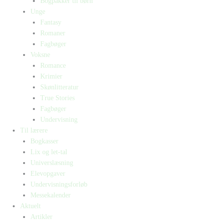
Bogpakker til børn
Unge
Fantasy
Romaner
Fagbøger
Voksne
Romance
Krimier
Skønlitteratur
True Stories
Fagbøger
Undervisning
Til lærere
Bogkasser
Lix og let-tal
Universlæsning
Elevopgaver
Undervisningsforløb
Messekalender
Aktuelt
Artikler