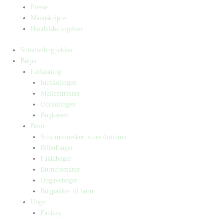
Presse
Manuskripter
Handelsbetingelser
Sommerbogpakker
Bøger
Letlæsning
Indskolingen
Mellemtrinnet
Udskolingen
Bogkasser
Børn
Små mennesker, store drømme
Billedbøger
Faktabøger
Børneromaner
Opgavebøger
Bogpakker til børn
Unge
Fantasy