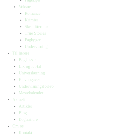
Fagbøger
Voksne
Romance
Krimier
Skønlitteratur
True Stories
Fagbøger
Undervisning
Til lærere
Bogkasser
Lix og let-tal
Universlæsning
Elevopgaver
Undervisningsforløb
Messekalender
Aktuelt
Artikler
Blog
Bogtrailere
Om os
Kontakt