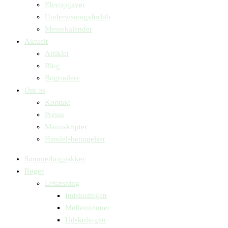
Elevopgaver
Undervisningsforløb
Messekalender
Aktuelt
Artikler
Blog
Bogtrailere
Om os
Kontakt
Presse
Manuskripter
Handelsbetingelser
Sommerbogpakker
Bøger
Letlæsning
Indskolingen
Mellemtrinnet
Udskolingen