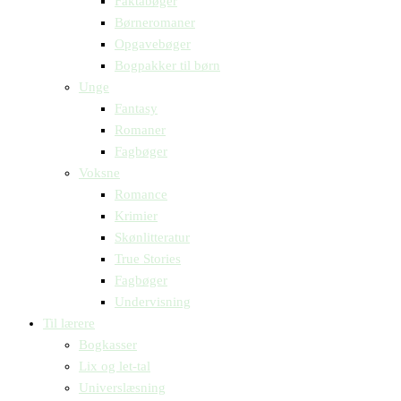
Faktabøger
Børneromaner
Opgavebøger
Bogpakker til børn
Unge
Fantasy
Romaner
Fagbøger
Voksne
Romance
Krimier
Skønlitteratur
True Stories
Fagbøger
Undervisning
Til lærere
Bogkasser
Lix og let-tal
Universlæsning