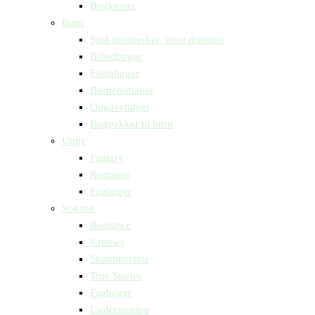
Bogkasser
Børn
Små mennesker, store drømme
Billedbøger
Faktabøger
Børneromaner
Opgavebøger
Bogpakker til børn
Unge
Fantasy
Romaner
Fagbøger
Voksne
Romance
Krimier
Skønlitteratur
True Stories
Fagbøger
Undervisning