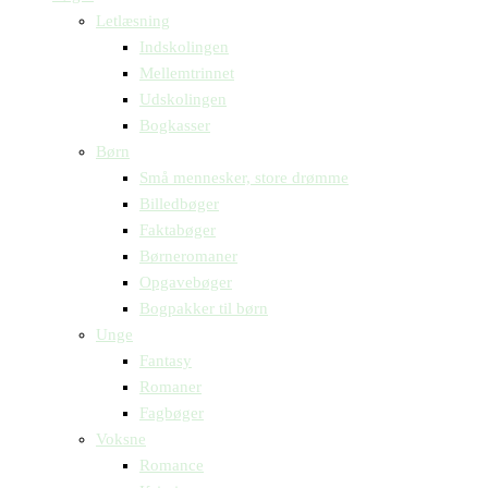
Letlæsning
Indskolingen
Mellemtrinnet
Udskolingen
Bogkasser
Børn
Små mennesker, store drømme
Billedbøger
Faktabøger
Børneromaner
Opgavebøger
Bogpakker til børn
Unge
Fantasy
Romaner
Fagbøger
Voksne
Romance