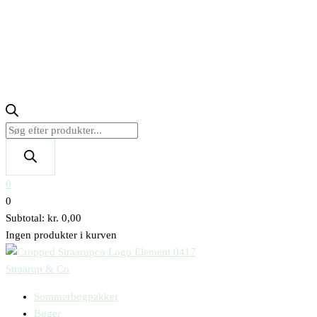
0
0
Subtotal:
kr.
0,00
Ingen produkter i kurven
Straarup & Co
Sommerbogpakker
Bøger