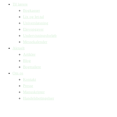
Til lærere
Bogkasser
Lix og let-tal
Universlæsning
Elevopgaver
Undervisningsforløb
Messekalender
Aktuelt
Artikler
Blog
Bogtrailere
Om os
Kontakt
Presse
Manuskripter
Handelsbetingelser
SKIFT TIL ERHVERVSKUNDE