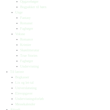
Opgavebøger
Bogpakker til børn
Unge
Fantasy
Romaner
Fagbøger
Voksne
Romance
Krimier
Skønlitteratur
True Stories
Fagbøger
Undervisning
Til lærere
Bogkasser
Lix og let-tal
Universlæsning
Elevopgaver
Undervisningsforløb
Messekalender
Aktuelt