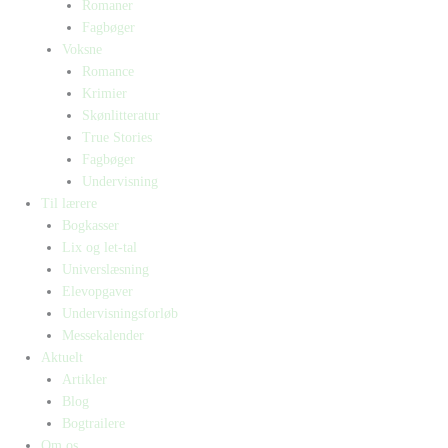
Romaner
Fagbøger
Voksne
Romance
Krimier
Skønlitteratur
True Stories
Fagbøger
Undervisning
Til lærere
Bogkasser
Lix og let-tal
Universlæsning
Elevopgaver
Undervisningsforløb
Messekalender
Aktuelt
Artikler
Blog
Bogtrailere
Om os