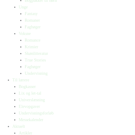
Bogpakker til børn
Unge
Fantasy
Romaner
Fagbøger
Voksne
Romance
Krimier
Skønlitteratur
True Stories
Fagbøger
Undervisning
Til lærere
Bogkasser
Lix og let-tal
Universlæsning
Elevopgaver
Undervisningsforløb
Messekalender
Aktuelt
Artikler