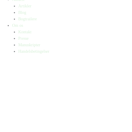
Artikler
Blog
Bogtrailere
Om os
Kontakt
Presse
Manuskripter
Handelsbetingelser
SKIFT TIL ERHVERVSKUNDE