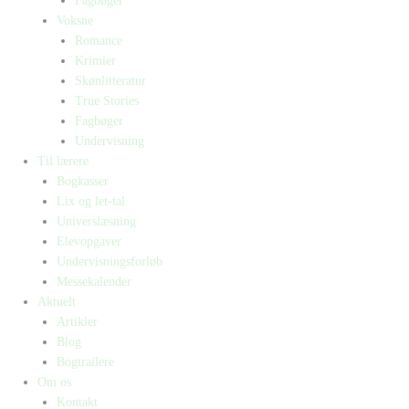
Fagbøger
Voksne
Romance
Krimier
Skønlitteratur
True Stories
Fagbøger
Undervisning
Til lærere
Bogkasser
Lix og let-tal
Universlæsning
Elevopgaver
Undervisningsforløb
Messekalender
Aktuelt
Artikler
Blog
Bogtrailere
Om os
Kontakt