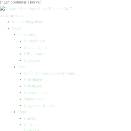
Ingen produkter i kurven
Straarup & Co
Sommerbogpakker
Bøger
Letlæsning
Indskolingen
Mellemtrinnet
Udskolingen
Bogkasser
Børn
Små mennesker, store drømme
Billedbøger
Faktabøger
Børneromaner
Opgavebøger
Bogpakker til børn
Unge
Fantasy
Romaner