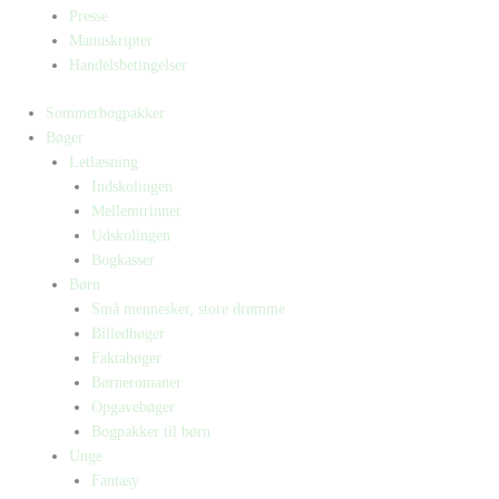
Presse
Manuskripter
Handelsbetingelser
Sommerbogpakker
Bøger
Letlæsning
Indskolingen
Mellemtrinnet
Udskolingen
Bogkasser
Børn
Små mennesker, store drømme
Billedbøger
Faktabøger
Børneromaner
Opgavebøger
Bogpakker til børn
Unge
Fantasy