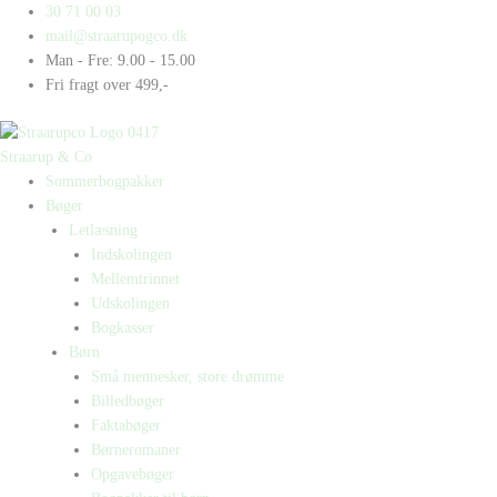
Gå
Products
Products
Vega
30 71 00 03
til
search
search
får
mail@straarupogco.dk
indholdet
en
Man - Fre: 9.00 - 15.00
minigris
Fri fragt over 499,-
antal
Straarup & Co
Sommerbogpakker
Bøger
Letlæsning
Indskolingen
Mellemtrinnet
Udskolingen
Bogkasser
Børn
Små mennesker, store drømme
Billedbøger
Faktabøger
Børneromaner
Opgavebøger