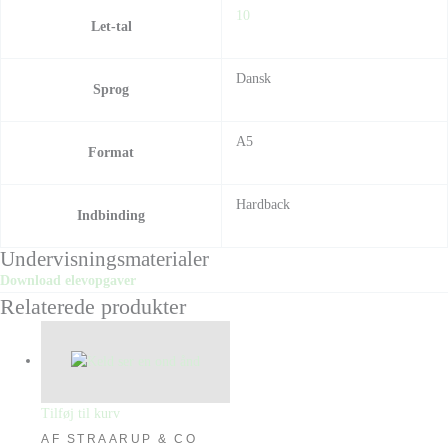
10
Let-tal
Dansk
Sprog
A5
Format
Hardback
Indbinding
Undervisningsmaterialer
Download elevopgaver
Relaterede produkter
Tilføj til kurv
AF STRAARUP & CO