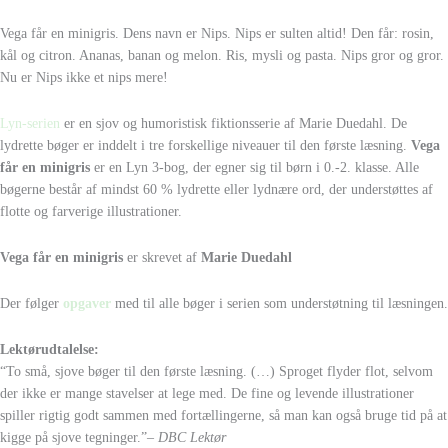
Vega får en minigris. Dens navn er Nips. Nips er sulten altid! Den får: rosin,
kål og citron. Ananas, banan og melon. Ris, mysli og pasta. Nips gror og gror.
Nu er Nips ikke et nips mere!
Lyn-serien
er en sjov og humoristisk fiktionsserie af Marie Duedahl. De
lydrette bøger er inddelt i tre forskellige niveauer til den første læsning.
Vega
får en minigris
er en Lyn 3-bog, der egner sig til børn i 0.-2. klasse. Alle
bøgerne består af mindst 60 % lydrette eller lydnære ord, der understøttes af
flotte og farverige illustrationer.
Vega får en minigris
er skrevet af
Marie Duedahl
Der følger
opgaver
med til alle bøger i serien som understøtning til læsningen.
Lektørudtalelse:
“To små, sjove bøger til den første læsning. (…) Sproget flyder flot, selvom
der ikke er mange stavelser at lege med. De fine og levende illustrationer
spiller rigtig godt sammen med fortællingerne, så man kan også bruge tid på at
kigge på sjove tegninger.”
– DBC Lektør