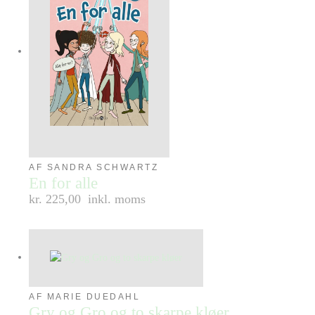
AF SANDRA SCHWARTZ
En for alle
kr. 225,00
inkl. moms
AF MARIE DUEDAHL
Gry og Gro og to skarpe kløer