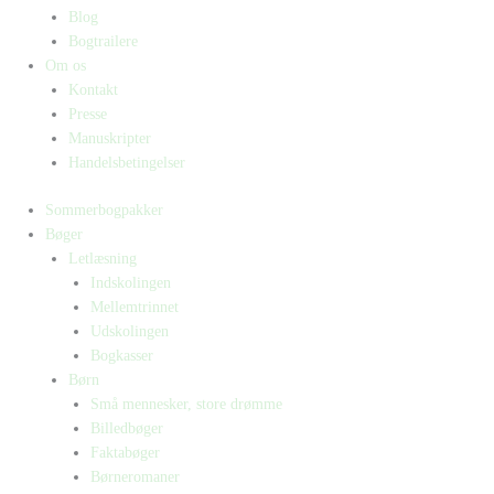
Blog
Bogtrailere
Om os
Kontakt
Presse
Manuskripter
Handelsbetingelser
Sommerbogpakker
Bøger
Letlæsning
Indskolingen
Mellemtrinnet
Udskolingen
Bogkasser
Børn
Små mennesker, store drømme
Billedbøger
Faktabøger
Børneromaner