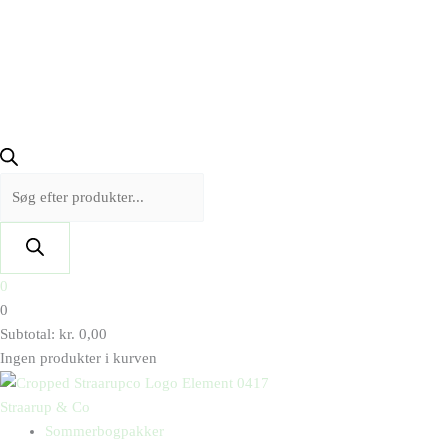
0
0
Subtotal:
kr.
0,00
Ingen produkter i kurven
Straarup & Co
Sommerbogpakker