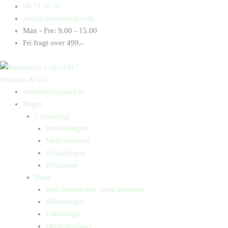
Gå
Products
Products
Ulvetid
30 71 00 03
til
search
search
antal
mail@straarupogco.dk
indholdet
Man - Fre: 9.00 - 15.00
Fri fragt over 499,-
Straarup & Co
Sommerbogpakker
Bøger
Letlæsning
Indskolingen
Mellemtrinnet
Udskolingen
Bogkasser
Børn
Små mennesker, store drømme
Billedbøger
Faktabøger
Børneromaner