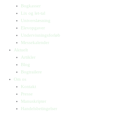
Bogkasser
Lix og let-tal
Universlæsning
Elevopgaver
Undervisningsforløb
Messekalender
Aktuelt
Artikler
Blog
Bogtrailere
Om os
Kontakt
Presse
Manuskripter
Handelsbetingelser
SKIFT TIL ERHVERVSKUNDE