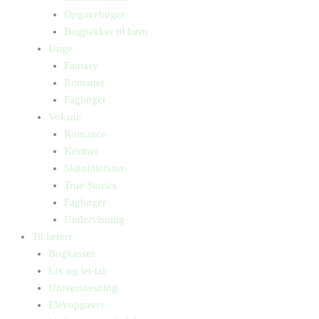
Opgavebøger
Bogpakker til børn
Unge
Fantasy
Romaner
Fagbøger
Voksne
Romance
Krimier
Skønlitteratur
True Stories
Fagbøger
Undervisning
Til lærere
Bogkasser
Lix og let-tal
Universlæsning
Elevopgaver