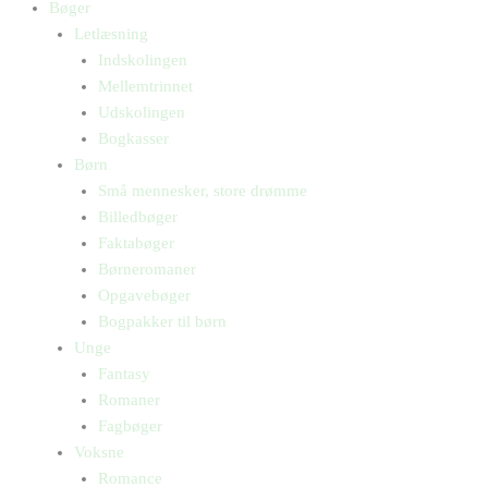
Bøger
Letlæsning
Indskolingen
Mellemtrinnet
Udskolingen
Bogkasser
Børn
Små mennesker, store drømme
Billedbøger
Faktabøger
Børneromaner
Opgavebøger
Bogpakker til børn
Unge
Fantasy
Romaner
Fagbøger
Voksne
Romance