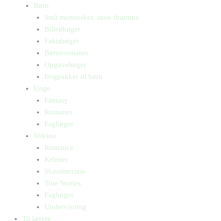
Børn
Små mennesker, store drømme
Billedbøger
Faktabøger
Børneromaner
Opgavebøger
Bogpakker til børn
Unge
Fantasy
Romaner
Fagbøger
Voksne
Romance
Krimier
Skønlitteratur
True Stories
Fagbøger
Undervisning
Til lærere