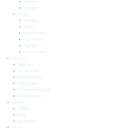
Romaner
Fagbøger
Voksne
Romance
Krimier
Skønlitteratur
True Stories
Fagbøger
Undervisning
Til lærere
Bogkasser
Lix og let-tal
Universlæsning
Elevopgaver
Undervisningsforløb
Messekalender
Aktuelt
Artikler
Blog
Bogtrailere
Om os