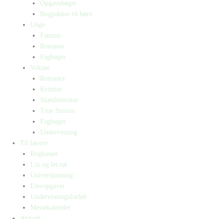
Opgavebøger
Bogpakker til børn
Unge
Fantasy
Romaner
Fagbøger
Voksne
Romance
Krimier
Skønlitteratur
True Stories
Fagbøger
Undervisning
Til lærere
Bogkasser
Lix og let-tal
Universlæsning
Elevopgaver
Undervisningsforløb
Messekalender
Aktuelt