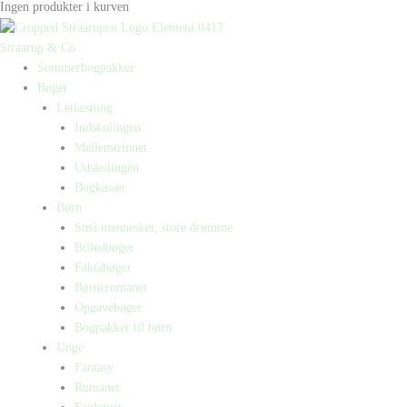
Ingen produkter i kurven
Straarup & Co
Sommerbogpakker
Bøger
Letlæsning
Indskolingen
Mellemtrinnet
Udskolingen
Bogkasser
Børn
Små mennesker, store drømme
Billedbøger
Faktabøger
Børneromaner
Opgavebøger
Bogpakker til børn
Unge
Fantasy
Romaner