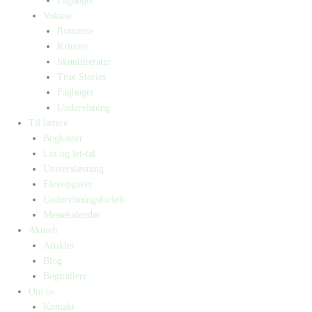
Fagbøger
Voksne
Romance
Krimier
Skønlitteratur
True Stories
Fagbøger
Undervisning
Til lærere
Bogkasser
Lix og let-tal
Universlæsning
Elevopgaver
Undervisningsforløb
Messekalender
Aktuelt
Artikler
Blog
Bogtrailere
Om os
Kontakt