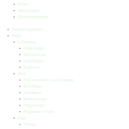
Presse
Manuskripter
Handelsbetingelser
Sommerbogpakker
Bøger
Letlæsning
Indskolingen
Mellemtrinnet
Udskolingen
Bogkasser
Børn
Små mennesker, store drømme
Billedbøger
Faktabøger
Børneromaner
Opgavebøger
Bogpakker til børn
Unge
Fantasy