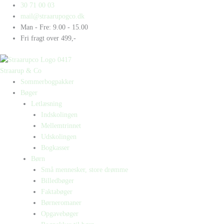
Gå
Products
Products
Taylor
30 71 00 03
til
search
search
Swift
mail@straarupogco.dk
indholdet
antal
Man - Fre: 9.00 - 15.00
Fri fragt over 499,-
Straarup & Co
Sommerbogpakker
Bøger
Letlæsning
Indskolingen
Mellemtrinnet
Udskolingen
Bogkasser
Børn
Små mennesker, store drømme
Billedbøger
Faktabøger
Børneromaner
Opgavebøger