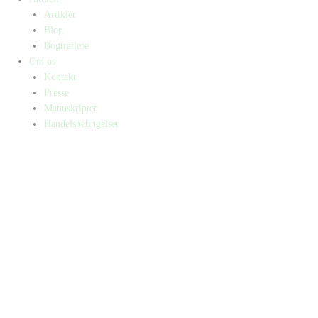
Artikler
Blog
Bogtrailere
Om os
Kontakt
Presse
Manuskripter
Handelsbetingelser
SKIFT TIL ERHVERVSKUNDE