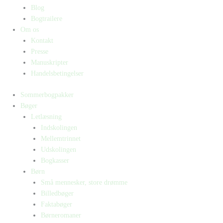
Blog
Bogtrailere
Om os
Kontakt
Presse
Manuskripter
Handelsbetingelser
Sommerbogpakker
Bøger
Letlæsning
Indskolingen
Mellemtrinnet
Udskolingen
Bogkasser
Børn
Små mennesker, store drømme
Billedbøger
Faktabøger
Børneromaner