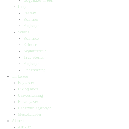
Bogpakker til børn
Unge
Fantasy
Romaner
Fagbøger
Voksne
Romance
Krimier
Skønlitteratur
True Stories
Fagbøger
Undervisning
Til lærere
Bogkasser
Lix og let-tal
Universlæsning
Elevopgaver
Undervisningsforløb
Messekalender
Aktuelt
Artikler