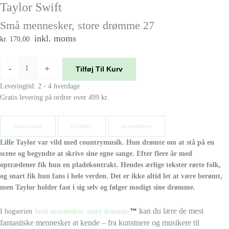
Taylor Swift
Små mennesker, store drømme 27
inkl. moms
kr. 170,00
-
+
Tilføj Til Kurv
Leveringtid: 2 - 4 hverdage
Gratis levering på ordrer over 499 kr.
Beksrivelse
Forfatter
Anmeldelser
Lille Taylor var vild med countrymusik. Hun drømte om at stå på en
scene og begyndte at skrive sine egne sange. Efter flere år med
optrædener fik hun en pladekontrakt. Hendes ærlige tekster rørte folk,
og snart fik hun fans i hele verden. Det er ikke altid let at være berømt,
men Taylor holder fast i sig selv og følger modigt sine drømme.
kan du lære de mest
™
I bogserien
Små mennesker, store drømme
fantastiske mennesker at kende – fra kunstnere og musikere til