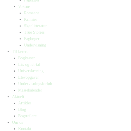
Fagbøger
Voksne
Romance
Krimier
Skønlitteratur
True Stories
Fagbøger
Undervisning
Til lærere
Bogkasser
Lix og let-tal
Universlæsning
Elevopgaver
Undervisningsforløb
Messekalender
Aktuelt
Artikler
Blog
Bogtrailere
Om os
Kontakt