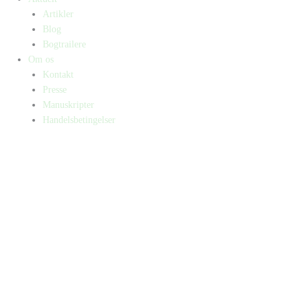
Artikler
Blog
Bogtrailere
Om os
Kontakt
Presse
Manuskripter
Handelsbetingelser
SKIFT TIL ERHVERVSKUNDE