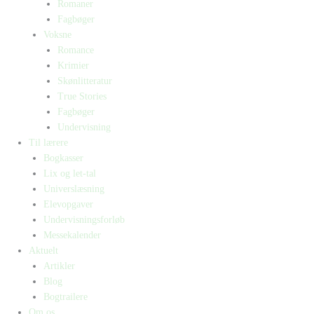
Romaner
Fagbøger
Voksne
Romance
Krimier
Skønlitteratur
True Stories
Fagbøger
Undervisning
Til lærere
Bogkasser
Lix og let-tal
Universlæsning
Elevopgaver
Undervisningsforløb
Messekalender
Aktuelt
Artikler
Blog
Bogtrailere
Om os