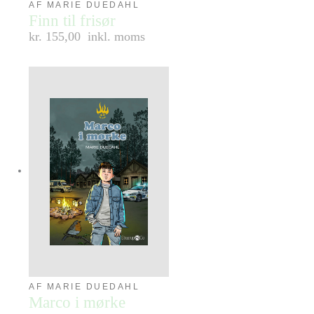
AF MARIE DUEDAHL
Finn til frisør
kr. 155,00
inkl. moms
AF MARIE DUEDAHL
Marco i mørke