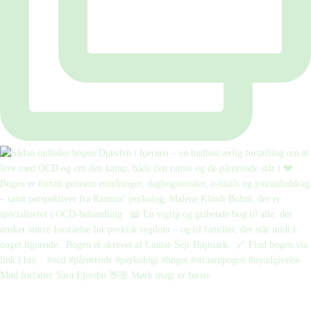
Mød forfatter Sara Ejersbo 👋🏼 Mørk magi er første