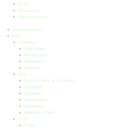
Presse
Manuskripter
Handelsbetingelser
Sommerbogpakker
Bøger
Letlæsning
Indskolingen
Mellemtrinnet
Udskolingen
Bogkasser
Børn
Små mennesker, store drømme
Billedbøger
Faktabøger
Børneromaner
Opgavebøger
Bogpakker til børn
Unge
Fantasy