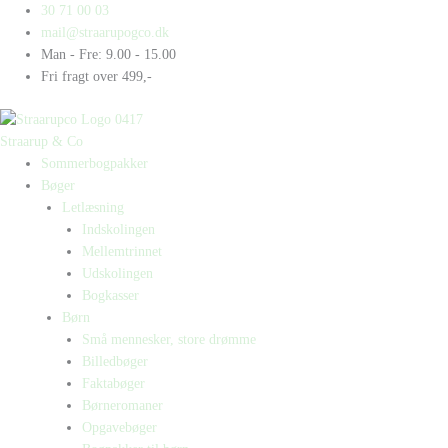
Gå
Products
Products
Strudse
30 71 00 03
til
search
search
antal
mail@straarupogco.dk
indholdet
Man - Fre: 9.00 - 15.00
Fri fragt over 499,-
Straarup & Co
Sommerbogpakker
Bøger
Letlæsning
Indskolingen
Mellemtrinnet
Udskolingen
Bogkasser
Børn
Små mennesker, store drømme
Billedbøger
Faktabøger
Børneromaner
Opgavebøger