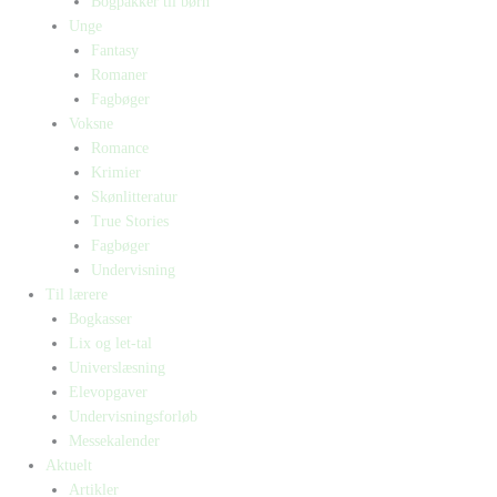
Bogpakker til børn
Unge
Fantasy
Romaner
Fagbøger
Voksne
Romance
Krimier
Skønlitteratur
True Stories
Fagbøger
Undervisning
Til lærere
Bogkasser
Lix og let-tal
Universlæsning
Elevopgaver
Undervisningsforløb
Messekalender
Aktuelt
Artikler