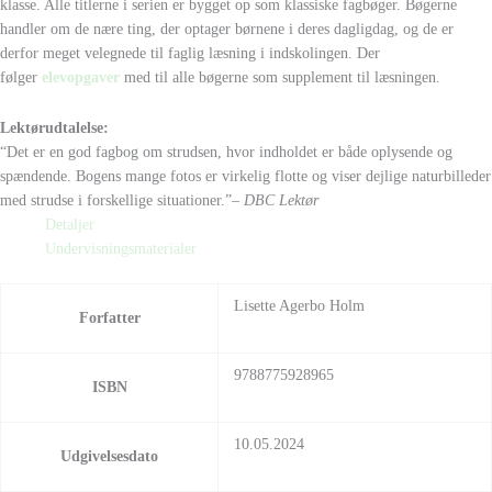
klasse. Alle titlerne i serien er bygget op som klassiske fagbøger. Bøgerne
handler om de nære ting, der optager børnene i deres dagligdag, og de er
derfor meget velegnede til faglig læsning i indskolingen. Der
følger
elevopgaver
med til alle bøgerne som supplement til læsningen.
Lektørudtalelse:
“Det er en god fagbog om strudsen, hvor indholdet er både oplysende og
spændende. Bogens mange fotos er virkelig flotte og viser dejlige naturbilleder
med strudse i forskellige situationer.”
– DBC Lektør
Detaljer
Undervisningsmaterialer
Lisette Agerbo Holm
Forfatter
9788775928965
ISBN
10.05.2024
Udgivelsesdato