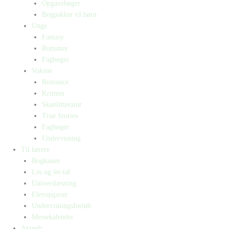
Opgavebøger
Bogpakker til børn
Unge
Fantasy
Romaner
Fagbøger
Voksne
Romance
Krimier
Skønlitteratur
True Stories
Fagbøger
Undervisning
Til lærere
Bogkasser
Lix og let-tal
Universlæsning
Elevopgaver
Undervisningsforløb
Messekalender
Aktuelt