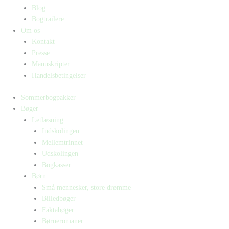
Blog
Bogtrailere
Om os
Kontakt
Presse
Manuskripter
Handelsbetingelser
Sommerbogpakker
Bøger
Letlæsning
Indskolingen
Mellemtrinnet
Udskolingen
Bogkasser
Børn
Små mennesker, store drømme
Billedbøger
Faktabøger
Børneromaner