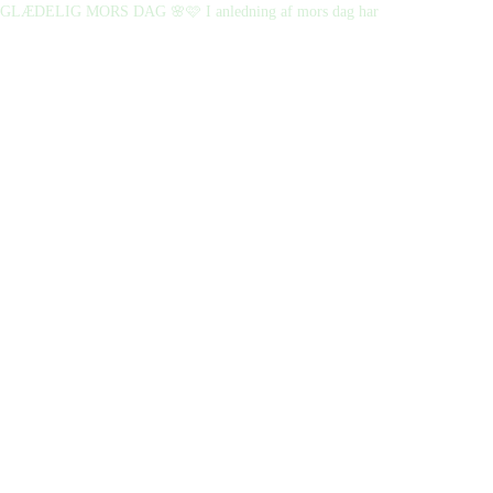
GLÆDELIG MORS DAG 🌸🩷 I anledning af mors dag har