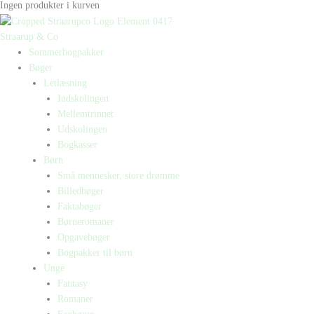
Ingen produkter i kurven
Straarup & Co
Sommerbogpakker
Bøger
Letlæsning
Indskolingen
Mellemtrinnet
Udskolingen
Bogkasser
Børn
Små mennesker, store drømme
Billedbøger
Faktabøger
Børneromaner
Opgavebøger
Bogpakker til børn
Unge
Fantasy
Romaner