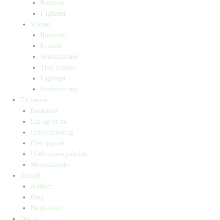
Romaner
Fagbøger
Voksne
Romance
Krimier
Skønlitteratur
True Stories
Fagbøger
Undervisning
Til lærere
Bogkasser
Lix og let-tal
Universlæsning
Elevopgaver
Undervisningsforløb
Messekalender
Aktuelt
Artikler
Blog
Bogtrailere
Om os