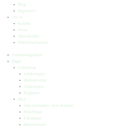
Blog
Bogtrailere
Om os
Kontakt
Presse
Manuskripter
Handelsbetingelser
Sommerbogpakker
Bøger
Letlæsning
Indskolingen
Mellemtrinnet
Udskolingen
Bogkasser
Børn
Små mennesker, store drømme
Billedbøger
Faktabøger
Børneromaner