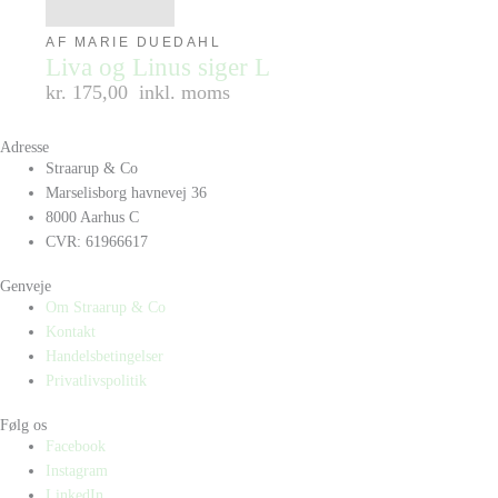
AF MARIE DUEDAHL
Liva og Linus siger L
kr. 175,00
inkl. moms
Adresse
Straarup & Co
Marselisborg havnevej 36
8000 Aarhus C
CVR: 61966617
Genveje
Om Straarup & Co
Kontakt
Handelsbetingelser
Privatlivspolitik
Følg os
Facebook
Instagram
LinkedIn