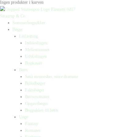
Ingen produkter i kurven
Straarup & Co
Sommerbogpakker
Bøger
Letlæsning
Indskolingen
Mellemtrinnet
Udskolingen
Bogkasser
Børn
Små mennesker, store drømme
Billedbøger
Faktabøger
Børneromaner
Opgavebøger
Bogpakker til børn
Unge
Fantasy
Romaner