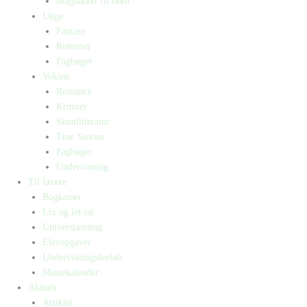
Bogpakker til børn
Unge
Fantasy
Romaner
Fagbøger
Voksne
Romance
Krimier
Skønlitteratur
True Stories
Fagbøger
Undervisning
Til lærere
Bogkasser
Lix og let-tal
Universlæsning
Elevopgaver
Undervisningsforløb
Messekalender
Aktuelt
Artikler