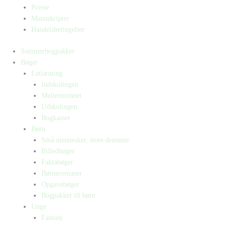
Presse
Manuskripter
Handelsbetingelser
Sommerbogpakker
Bøger
Letlæsning
Indskolingen
Mellemtrinnet
Udskolingen
Bogkasser
Børn
Små mennesker, store drømme
Billedbøger
Faktabøger
Børneromaner
Opgavebøger
Bogpakker til børn
Unge
Fantasy