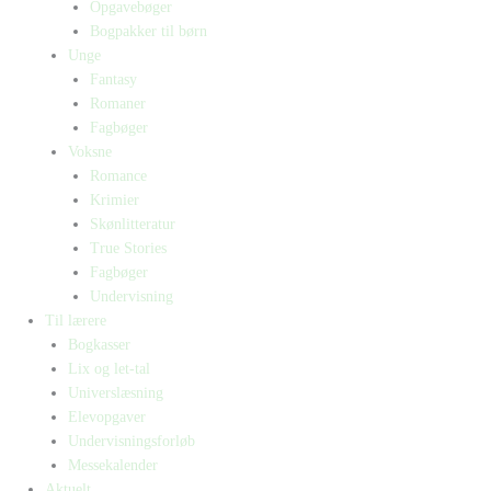
Opgavebøger
Bogpakker til børn
Unge
Fantasy
Romaner
Fagbøger
Voksne
Romance
Krimier
Skønlitteratur
True Stories
Fagbøger
Undervisning
Til lærere
Bogkasser
Lix og let-tal
Universlæsning
Elevopgaver
Undervisningsforløb
Messekalender
Aktuelt