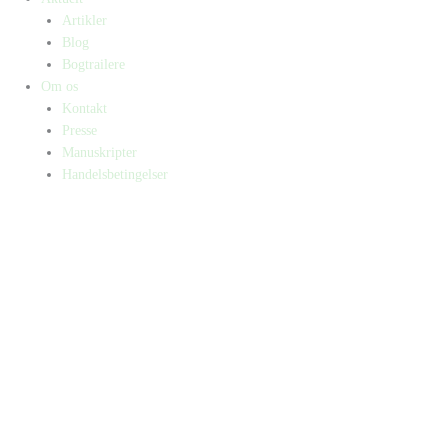
Artikler
Blog
Bogtrailere
Om os
Kontakt
Presse
Manuskripter
Handelsbetingelser
SKIFT TIL ERHVERVSKUNDE