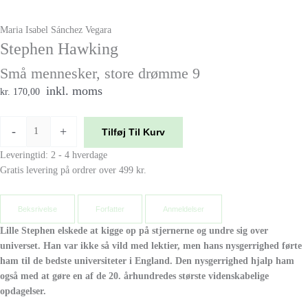
Maria Isabel Sánchez Vegara
Stephen Hawking
Små mennesker, store drømme 9
inkl. moms
kr. 170,00
-
+
Tilføj Til Kurv
Leveringtid: 2 - 4 hverdage
Gratis levering på ordrer over 499 kr.
Beksrivelse
Forfatter
Anmeldelser
Lille Stephen elskede at kigge op på stjernerne og undre sig over
universet. Han var ikke så vild med lektier, men hans nysgerrighed førte
ham til de bedste universiteter i England. Den nysgerrighed hjalp ham
også med at gøre en af de 20. århundredes største videnskabelige
opdagelser.