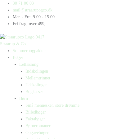
Gå
Products
Products
Stephen
30 71 00 03
til
search
search
Hawking
mail@straarupogco.dk
indholdet
antal
Man - Fre: 9.00 - 15.00
Fri fragt over 499,-
Straarup & Co
Sommerbogpakker
Bøger
Letlæsning
Indskolingen
Mellemtrinnet
Udskolingen
Bogkasser
Børn
Små mennesker, store drømme
Billedbøger
Faktabøger
Børneromaner
Opgavebøger