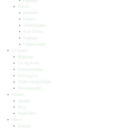
Fagbøger
Voksne
Romance
Krimier
Skønlitteratur
True Stories
Fagbøger
Undervisning
Til lærere
Bogkasser
Lix og let-tal
Universlæsning
Elevopgaver
Undervisningsforløb
Messekalender
Aktuelt
Artikler
Blog
Bogtrailere
Om os
Kontakt