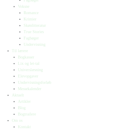
Fagbøger
Voksne
Romance
Krimier
Skønlitteratur
True Stories
Fagbøger
Undervisning
Til lærere
Bogkasser
Lix og let-tal
Universlæsning
Elevopgaver
Undervisningsforløb
Messekalender
Aktuelt
Artikler
Blog
Bogtrailere
Om os
Kontakt