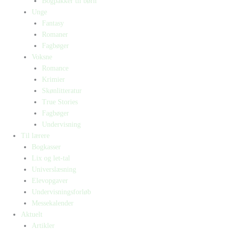
Bogpakker til børn
Unge
Fantasy
Romaner
Fagbøger
Voksne
Romance
Krimier
Skønlitteratur
True Stories
Fagbøger
Undervisning
Til lærere
Bogkasser
Lix og let-tal
Universlæsning
Elevopgaver
Undervisningsforløb
Messekalender
Aktuelt
Artikler