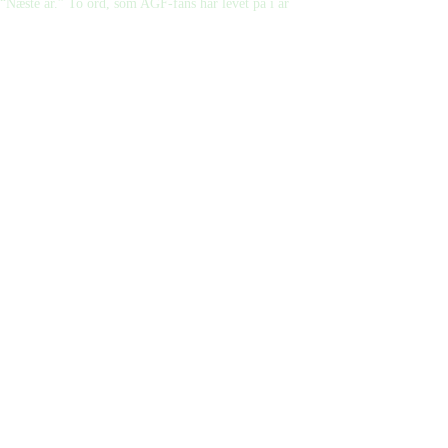
“Næste år.” To ord, som AGF-fans har levet på i år