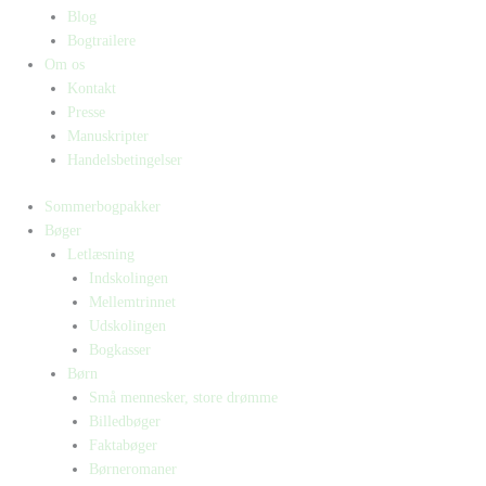
Blog
Bogtrailere
Om os
Kontakt
Presse
Manuskripter
Handelsbetingelser
Sommerbogpakker
Bøger
Letlæsning
Indskolingen
Mellemtrinnet
Udskolingen
Bogkasser
Børn
Små mennesker, store drømme
Billedbøger
Faktabøger
Børneromaner