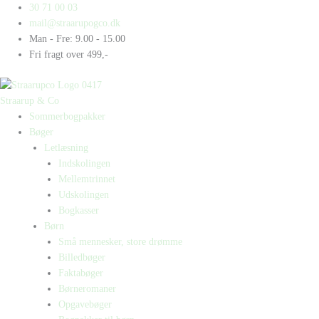
Gå
Products
Products
Silas
30 71 00 03
til
search
search
siger
mail@straarupogco.dk
indholdet
sgu
Man - Fre: 9.00 - 15.00
antal
Fri fragt over 499,-
Straarup & Co
Sommerbogpakker
Bøger
Letlæsning
Indskolingen
Mellemtrinnet
Udskolingen
Bogkasser
Børn
Små mennesker, store drømme
Billedbøger
Faktabøger
Børneromaner
Opgavebøger