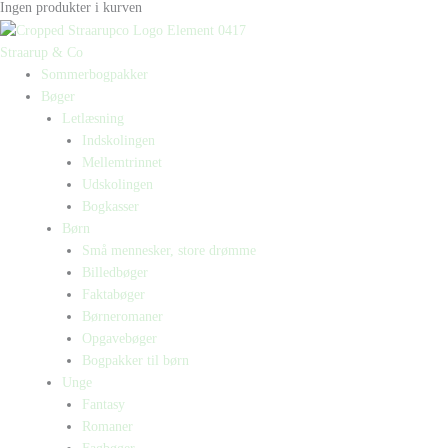
Ingen produkter i kurven
Straarup & Co
Sommerbogpakker
Bøger
Letlæsning
Indskolingen
Mellemtrinnet
Udskolingen
Bogkasser
Børn
Små mennesker, store drømme
Billedbøger
Faktabøger
Børneromaner
Opgavebøger
Bogpakker til børn
Unge
Fantasy
Romaner