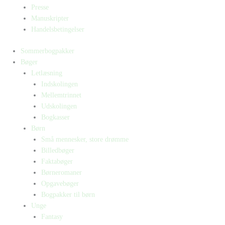
Presse
Manuskripter
Handelsbetingelser
Sommerbogpakker
Bøger
Letlæsning
Indskolingen
Mellemtrinnet
Udskolingen
Bogkasser
Børn
Små mennesker, store drømme
Billedbøger
Faktabøger
Børneromaner
Opgavebøger
Bogpakker til børn
Unge
Fantasy