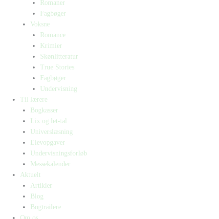
Romaner
Fagbøger
Voksne
Romance
Krimier
Skønlitteratur
True Stories
Fagbøger
Undervisning
Til lærere
Bogkasser
Lix og let-tal
Universlæsning
Elevopgaver
Undervisningsforløb
Messekalender
Aktuelt
Artikler
Blog
Bogtrailere
Om os