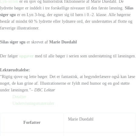
Lyn-serien
er en sjov og humoristisk fiktionsserie af Marie Duedahl. De
lydrette bøger er inddelt i tre forskellige niveauer til den første læsning.
Silas
siger sgu
er en Lyn 3-bog, der egner sig til børn i 0.-2. klasse. Alle bøgerne
består af mindst 60 % lydrette eller lydnære ord, der understøttes af flotte og
farverige illustrationer.
Silas siger sgu
er skrevet af
Marie Duedahl
Der følger
opgaver
med til alle bøger i serien som understøtning til læsningen.
Lektørudtalelse:
“Rigtig sjove og lette bøger. Det er fantastisk, at begynderlæsere også kan læse
noget, de kan grine af. Illustrationerne er fyldt med humor og en god støtte
under læsningen.”
– DBC Lektør
Detaljer
Undervisningsmaterialer
Marie Duedahl
Forfatter