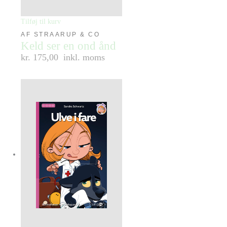
Tilføj til kurv
AF STRAARUP & CO
Keld ser en ond ånd
kr. 175,00
inkl. moms