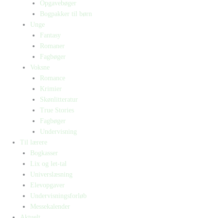
Opgavebøger
Bogpakker til børn
Unge
Fantasy
Romaner
Fagbøger
Voksne
Romance
Krimier
Skønlitteratur
True Stories
Fagbøger
Undervisning
Til lærere
Bogkasser
Lix og let-tal
Universlæsning
Elevopgaver
Undervisningsforløb
Messekalender
Aktuelt