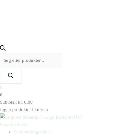
0
0
Subtotal:
kr.
0,00
Ingen produkter i kurven
Straarup & Co
Sommerbogpakker