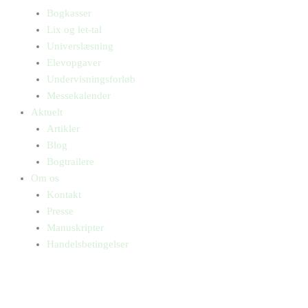
Bogkasser
Lix og let-tal
Universlæsning
Elevopgaver
Undervisningsforløb
Messekalender
Aktuelt
Artikler
Blog
Bogtrailere
Om os
Kontakt
Presse
Manuskripter
Handelsbetingelser
SKIFT TIL ERHVERVSKUNDE