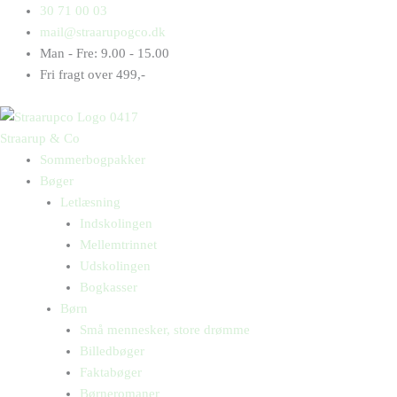
Gå
Products
Products
Sang
30 71 00 03
til
search
search
antal
mail@straarupogco.dk
indholdet
Man - Fre: 9.00 - 15.00
Fri fragt over 499,-
Straarup & Co
Sommerbogpakker
Bøger
Letlæsning
Indskolingen
Mellemtrinnet
Udskolingen
Bogkasser
Børn
Små mennesker, store drømme
Billedbøger
Faktabøger
Børneromaner