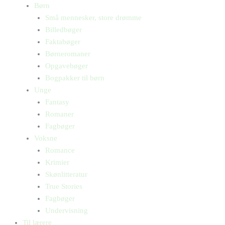
Børn
Små mennesker, store drømme
Billedbøger
Faktabøger
Børneromaner
Opgavebøger
Bogpakker til børn
Unge
Fantasy
Romaner
Fagbøger
Voksne
Romance
Krimier
Skønlitteratur
True Stories
Fagbøger
Undervisning
Til lærere