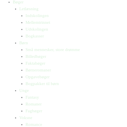
Bøger
Letlæsning
Indskolingen
Mellemtrinnet
Udskolingen
Bogkasser
Børn
Små mennesker, store drømme
Billedbøger
Faktabøger
Børneromaner
Opgavebøger
Bogpakker til børn
Unge
Fantasy
Romaner
Fagbøger
Voksne
Romance