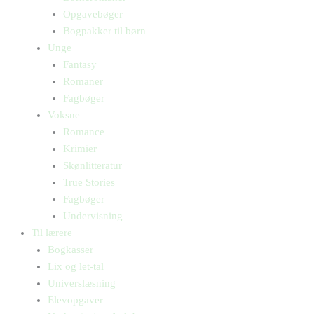
Opgavebøger
Bogpakker til børn
Unge
Fantasy
Romaner
Fagbøger
Voksne
Romance
Krimier
Skønlitteratur
True Stories
Fagbøger
Undervisning
Til lærere
Bogkasser
Lix og let-tal
Universlæsning
Elevopgaver