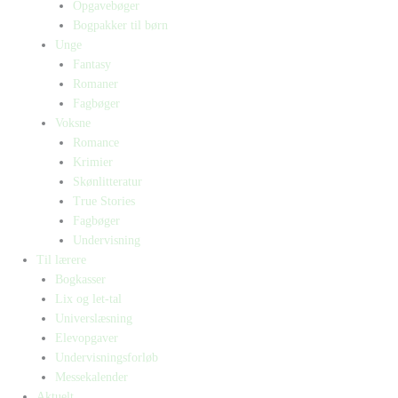
Opgavebøger
Bogpakker til børn
Unge
Fantasy
Romaner
Fagbøger
Voksne
Romance
Krimier
Skønlitteratur
True Stories
Fagbøger
Undervisning
Til lærere
Bogkasser
Lix og let-tal
Universlæsning
Elevopgaver
Undervisningsforløb
Messekalender
Aktuelt