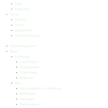
Blog
Bogtrailere
Om os
Kontakt
Presse
Manuskripter
Handelsbetingelser
Sommerbogpakker
Bøger
Letlæsning
Indskolingen
Mellemtrinnet
Udskolingen
Bogkasser
Børn
Små mennesker, store drømme
Billedbøger
Faktabøger
Børneromaner