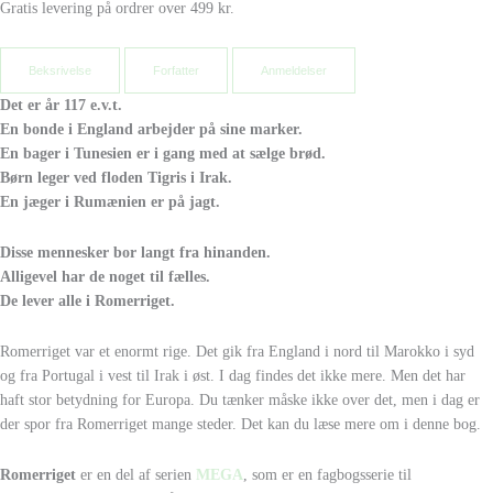
Gratis levering på ordrer over 499 kr.
Beksrivelse
Forfatter
Anmeldelser
Det er år 117 e.v.t.
En bonde i England arbejder på sine marker.
En bager i Tunesien er i gang med at sælge brød.
Børn leger ved floden Tigris i Irak.
En jæger i Rumænien er på jagt.
Disse mennesker bor langt fra hinanden.
Alligevel har de noget til fælles.
De lever alle i Romerriget.
Romerriget var et enormt rige. Det gik fra England i nord til Marokko i syd
og fra Portugal i vest til Irak i øst. I dag findes det ikke mere. Men det har
haft stor betydning for Europa. Du tænker måske ikke over det, men i dag er
der spor fra Romerriget mange steder. Det kan du læse mere om i denne bog.
Romerriget
er en del af serien
MEGA
, som er en fagbogsserie til