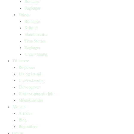
Romaner
Fagbøger
Voksne
Romance
Krimier
Skønlitteratur
True Stories
Fagbøger
Undervisning
Til lærere
Bogkasser
Lix og let-tal
Universlæsning
Elevopgaver
Undervisningsforløb
Messekalender
Aktuelt
Artikler
Blog
Bogtrailere
Om os