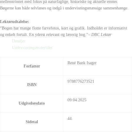
mellemtrinnet med fokus på naturfaglige, historiske og aktuelle emner.
Bøgerne kan både selvlæses og indgå i undervisningsmæssige sammenhænge.
Lektørudtalelse:
“Bogen har mange flotte farvefotos, kort og grafik. Indholdet er informativt
og enkelt fortalt. En yderst relevant og lærerig bog.”
– DBC Lektør
Detaljer
Undervisningsmaterialer
René Bank Isager
Forfatter
9788776273521
ISBN
09.04.2025
Udgivelsesdato
44
Sidetal