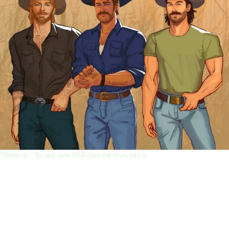
“Næste år.” To ord, som AGF-fans har levet på i år