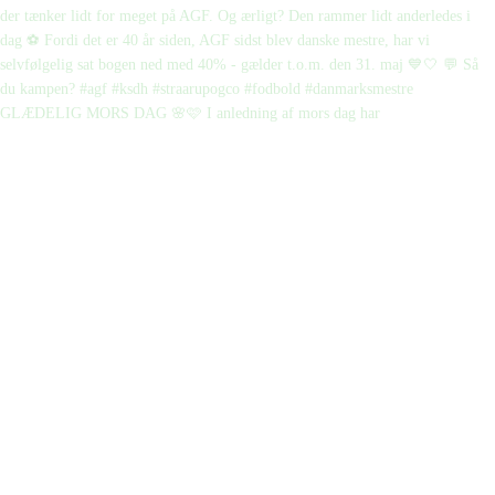
GLÆDELIG MORS DAG 🌸🩷 I anledning af mors dag har