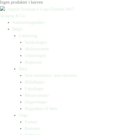
Ingen produkter i kurven
Straarup & Co
Sommerbogpakker
Bøger
Letlæsning
Indskolingen
Mellemtrinnet
Udskolingen
Bogkasser
Børn
Små mennesker, store drømme
Billedbøger
Faktabøger
Børneromaner
Opgavebøger
Bogpakker til børn
Unge
Fantasy
Romaner