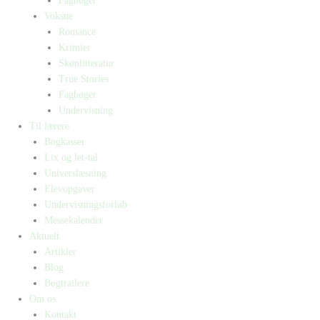
Fagbøger
Voksne
Romance
Krimier
Skønlitteratur
True Stories
Fagbøger
Undervisning
Til lærere
Bogkasser
Lix og let-tal
Universlæsning
Elevopgaver
Undervisningsforløb
Messekalender
Aktuelt
Artikler
Blog
Bogtrailere
Om os
Kontakt