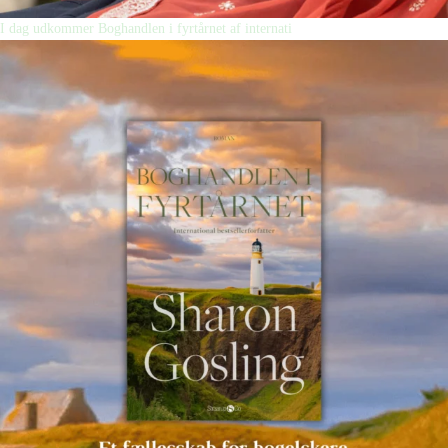
I dag udkommer Boghandlen i fyrtårnet af internati