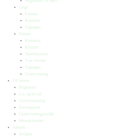
Bogpakker til børn
Unge
Fantasy
Romaner
Fagbøger
Voksne
Romance
Krimier
Skønlitteratur
True Stories
Fagbøger
Undervisning
Til lærere
Bogkasser
Lix og let-tal
Universlæsning
Elevopgaver
Undervisningsforløb
Messekalender
Aktuelt
Artikler