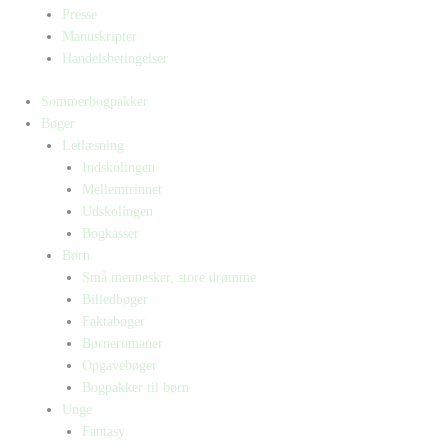
Presse
Manuskripter
Handelsbetingelser
Sommerbogpakker
Bøger
Letlæsning
Indskolingen
Mellemtrinnet
Udskolingen
Bogkasser
Børn
Små mennesker, store drømme
Billedbøger
Faktabøger
Børneromaner
Opgavebøger
Bogpakker til børn
Unge
Fantasy