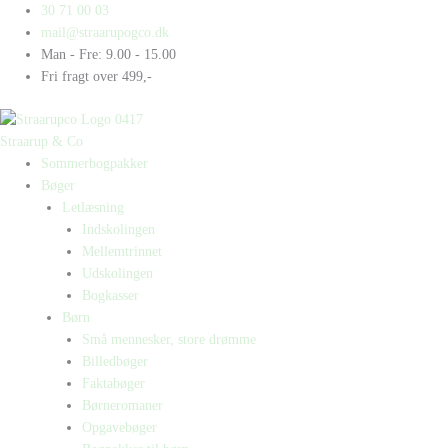
Gå
Products
Products
Romerriget
30 71 00 03
til
search
search
antal
mail@straarupogco.dk
indholdet
Man - Fre: 9.00 - 15.00
Fri fragt over 499,-
Straarup & Co
Sommerbogpakker
Bøger
Letlæsning
Indskolingen
Mellemtrinnet
Udskolingen
Bogkasser
Børn
Små mennesker, store drømme
Billedbøger
Faktabøger
Børneromaner
Opgavebøger