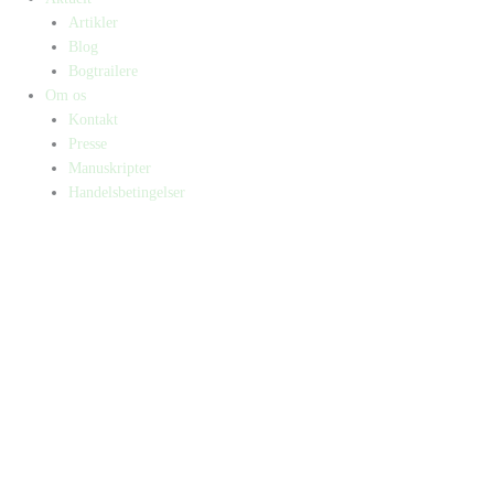
Artikler
Blog
Bogtrailere
Om os
Kontakt
Presse
Manuskripter
Handelsbetingelser
SKIFT TIL ERHVERVSKUNDE