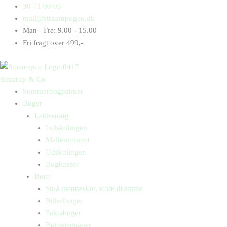
Gå
Products
Products
Rihanna
30 71 00 03
til
search
search
antal
mail@straarupogco.dk
indholdet
Man - Fre: 9.00 - 15.00
Fri fragt over 499,-
Straarup & Co
Sommerbogpakker
Bøger
Letlæsning
Indskolingen
Mellemtrinnet
Udskolingen
Bogkasser
Børn
Små mennesker, store drømme
Billedbøger
Faktabøger
Børneromaner