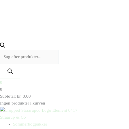
0
0
Subtotal:
kr.
0,00
Ingen produkter i kurven
Straarup & Co
Sommerbogpakker