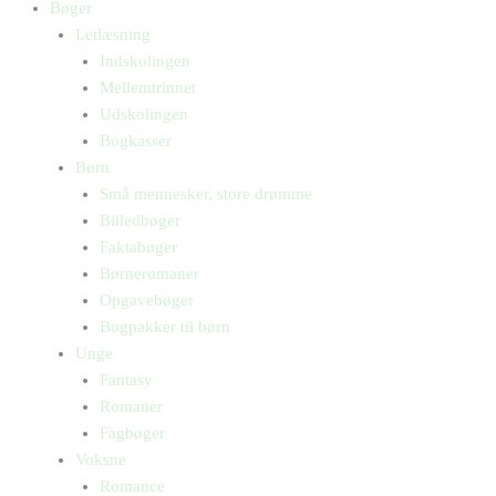
Bøger
Letlæsning
Indskolingen
Mellemtrinnet
Udskolingen
Bogkasser
Børn
Små mennesker, store drømme
Billedbøger
Faktabøger
Børneromaner
Opgavebøger
Bogpakker til børn
Unge
Fantasy
Romaner
Fagbøger
Voksne
Romance