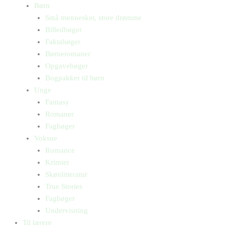
Børn
Små mennesker, store drømme
Billedbøger
Faktabøger
Børneromaner
Opgavebøger
Bogpakker til børn
Unge
Fantasy
Romaner
Fagbøger
Voksne
Romance
Krimier
Skønlitteratur
True Stories
Fagbøger
Undervisning
Til lærere