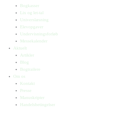
Bogkasser
Lix og let-tal
Universlæsning
Elevopgaver
Undervisningsforløb
Messekalender
Aktuelt
Artikler
Blog
Bogtrailere
Om os
Kontakt
Presse
Manuskripter
Handelsbetingelser
SKIFT TIL ERHVERVSKUNDE