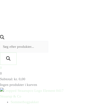
0
0
Subtotal:
kr.
0,00
Ingen produkter i kurven
Straarup & Co
Sommerbogpakker