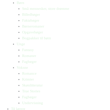
Børn
Små mennesker, store drømme
Billedbøger
Faktabøger
Børneromaner
Opgavebøger
Bogpakker til børn
Unge
Fantasy
Romaner
Fagbøger
Voksne
Romance
Krimier
Skønlitteratur
True Stories
Fagbøger
Undervisning
Til lærere