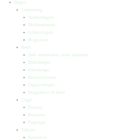
Bøger
Letlæsning
Indskolingen
Mellemtrinnet
Udskolingen
Bogkasser
Børn
Små mennesker, store drømme
Billedbøger
Faktabøger
Børneromaner
Opgavebøger
Bogpakker til børn
Unge
Fantasy
Romaner
Fagbøger
Voksne
Romance