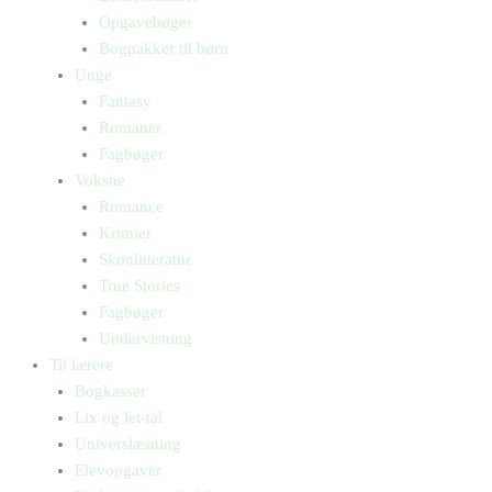
Opgavebøger
Bogpakker til børn
Unge
Fantasy
Romaner
Fagbøger
Voksne
Romance
Krimier
Skønlitteratur
True Stories
Fagbøger
Undervisning
Til lærere
Bogkasser
Lix og let-tal
Universlæsning
Elevopgaver