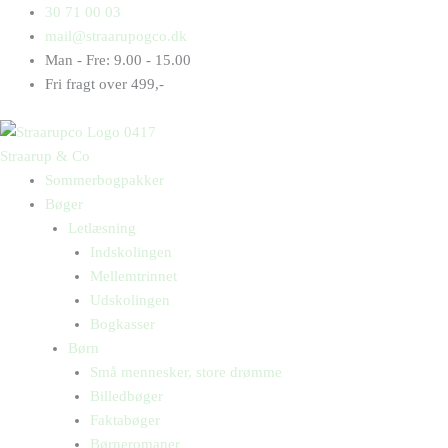
Gå
Products
Products
Puk
30 71 00 03
til
search
search
har
mail@straarupogco.dk
indholdet
en
Man - Fre: 9.00 - 15.00
skør
Fri fragt over 499,-
fantasi
antal
Straarup & Co
Sommerbogpakker
Bøger
Letlæsning
Indskolingen
Mellemtrinnet
Udskolingen
Bogkasser
Børn
Små mennesker, store drømme
Billedbøger
Faktabøger
Børneromaner