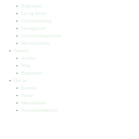
Bogkasser
Lix og let-tal
Universlæsning
Elevopgaver
Undervisningsforløb
Messekalender
Aktuelt
Artikler
Blog
Bogtrailere
Om os
Kontakt
Presse
Manuskripter
Handelsbetingelser
SKIFT TIL ERHVERVSKUNDE