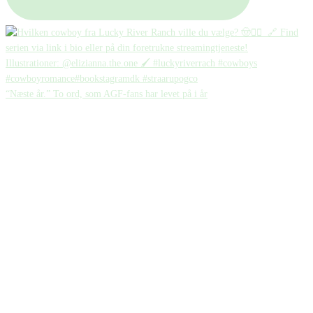
“Næste år.” To ord, som AGF-fans har levet på i år