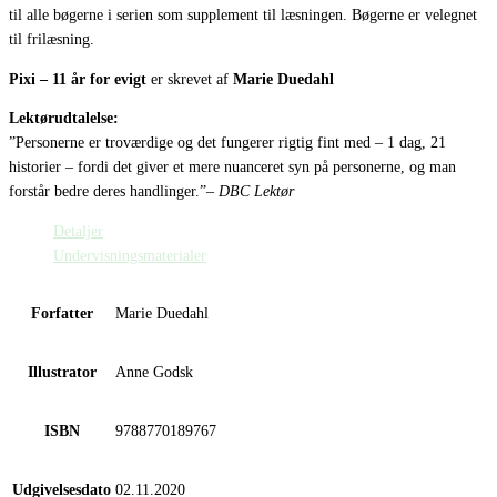
til alle bøgerne i serien som supplement til læsningen. Bøgerne er velegnet
til frilæsning.
Pixi – 11 år for evigt
er skrevet af
Marie Duedahl
Lektørudtalelse:
”Personerne er troværdige og det fungerer rigtig fint med – 1 dag, 21
historier – fordi det giver et mere nuanceret syn på personerne, og man
forstår bedre deres handlinger.”
– DBC Lektør
Detaljer
Undervisningsmaterialer
Forfatter
Marie Duedahl
Illustrator
Anne Godsk
ISBN
9788770189767
Udgivelsesdato
02.11.2020