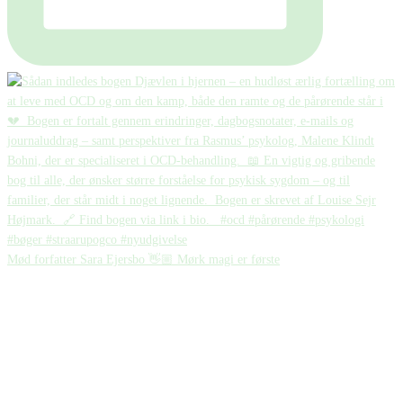
Mød forfatter Sara Ejersbo 👋🏼 Mørk magi er første