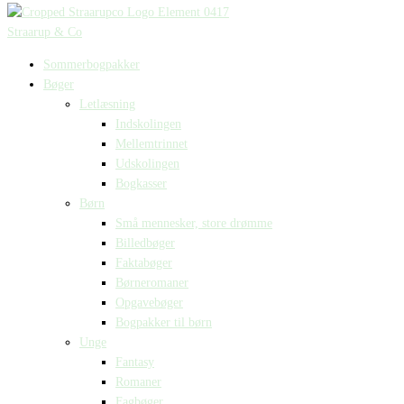
Straarup & Co
Sommerbogpakker
Bøger
Letlæsning
Indskolingen
Mellemtrinnet
Udskolingen
Bogkasser
Børn
Små mennesker, store drømme
Billedbøger
Faktabøger
Børneromaner
Opgavebøger
Bogpakker til børn
Unge
Fantasy
Romaner
Fagbøger