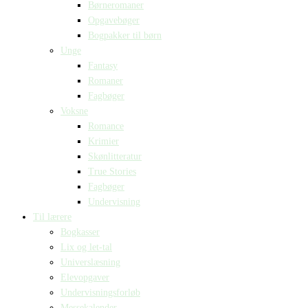
Børneromaner
Opgavebøger
Bogpakker til børn
Unge
Fantasy
Romaner
Fagbøger
Voksne
Romance
Krimier
Skønlitteratur
True Stories
Fagbøger
Undervisning
Til lærere
Bogkasser
Lix og let-tal
Universlæsning
Elevopgaver
Undervisningsforløb
Messekalender