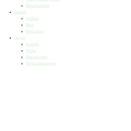
Messekalender
Aktuelt
Artikler
Blog
Bogtrailere
Om os
Kontakt
Presse
Manuskripter
Handelsbetingelser
SKIFT TIL ERHVERVSKUNDE