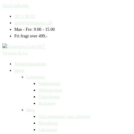
Gå til indholdet
30 71 00 03
mail@straarupogco.dk
Man - Fre: 9.00 - 15.00
Fri fragt over 499,-
Straarup & Co
Sommerbogpakker
Bøger
Letlæsning
Indskolingen
Mellemtrinnet
Udskolingen
Bogkasser
Børn
Små mennesker, store drømme
Billedbøger
Faktabøger