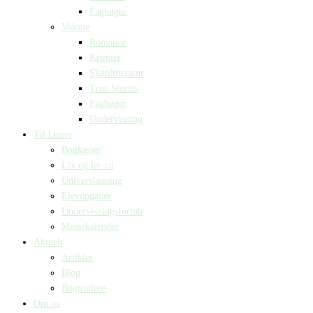
Fagbøger
Voksne
Romance
Krimier
Skønlitteratur
True Stories
Fagbøger
Undervisning
Til lærere
Bogkasser
Lix og let-tal
Universlæsning
Elevopgaver
Undervisningsforløb
Messekalender
Aktuelt
Artikler
Blog
Bogtrailere
Om os