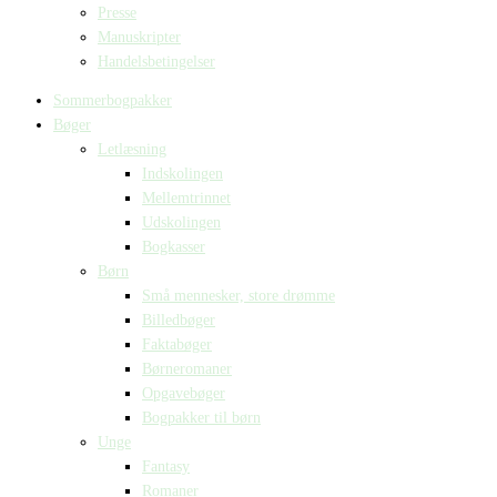
Presse
Manuskripter
Handelsbetingelser
Sommerbogpakker
Bøger
Letlæsning
Indskolingen
Mellemtrinnet
Udskolingen
Bogkasser
Børn
Små mennesker, store drømme
Billedbøger
Faktabøger
Børneromaner
Opgavebøger
Bogpakker til børn
Unge
Fantasy
Romaner