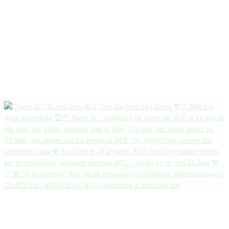
GLÆDELIG MORS DAG 🌸🩷 I anledning af mors dag har