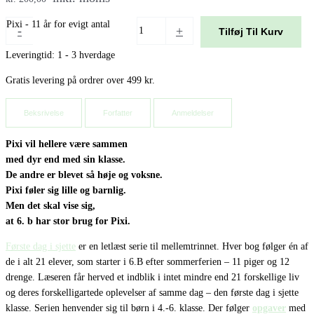
Pixi - 11 år for evigt antal
-
+
Tilføj Til Kurv
Leveringtid: 1 - 3 hverdage
Gratis levering på ordrer over 499 kr.
Beksrivelse
Forfatter
Anmeldelser
Pixi vil hellere være sammen
med dyr end med sin klasse.
De andre er blevet så høje
og voksne.
Pixi føler sig lille og barnlig.
Men det skal vise sig,
at 6. b har stor brug for Pixi.
Første dag i sjette
er en letlæst serie til mellemtrinnet. Hver bog følger én af
de i alt 21 elever, som starter i 6.B efter sommerferien – 11 piger og 12
drenge. Læseren får herved et indblik i intet mindre end 21 forskellige liv
og deres forskelligartede oplevelser af samme dag – den første dag i sjette
klasse. Serien henvender sig til børn i 4.-6. klasse. Der følger
opgaver
med