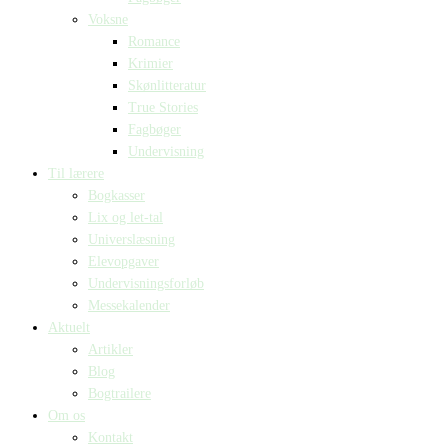
Voksne
Romance
Krimier
Skønlitteratur
True Stories
Fagbøger
Undervisning
Til lærere
Bogkasser
Lix og let-tal
Universlæsning
Elevopgaver
Undervisningsforløb
Messekalender
Aktuelt
Artikler
Blog
Bogtrailere
Om os
Kontakt