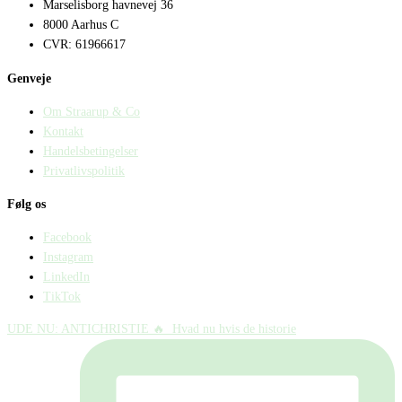
Marselisborg havnevej 36
8000 Aarhus C
CVR: 61966617
Genveje
Om Straarup & Co
Kontakt
Handelsbetingelser
Privatlivspolitik
Følg os
Facebook
Instagram
LinkedIn
TikTok
UDE NU: ANTICHRISTIE 🔥⁠ ⁠ Hvad nu hvis de historie