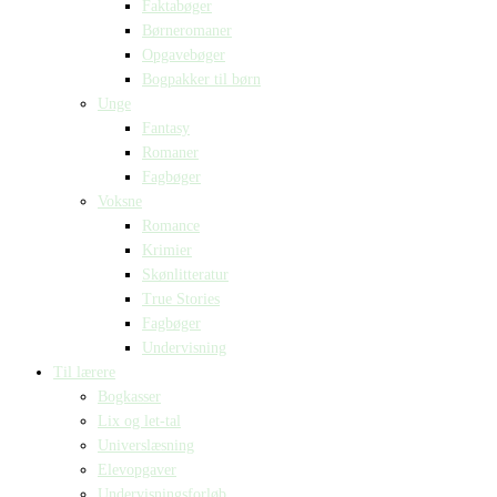
Faktabøger
Børneromaner
Opgavebøger
Bogpakker til børn
Unge
Fantasy
Romaner
Fagbøger
Voksne
Romance
Krimier
Skønlitteratur
True Stories
Fagbøger
Undervisning
Til lærere
Bogkasser
Lix og let-tal
Universlæsning
Elevopgaver
Undervisningsforløb