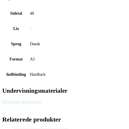
Sidetal
48
Lix
9
Sprog
Dansk
Format
A5
Indbinding
Hardback
Undervisningsmaterialer
Download elevopgaver
Relaterede produkter