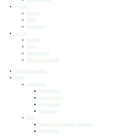
Aktuelt
Artikler
Blog
Bogtrailere
Om os
Kontakt
Presse
Manuskripter
Handelsbetingelser
Sommerbogpakker
Bøger
Letlæsning
Indskolingen
Mellemtrinnet
Udskolingen
Bogkasser
Børn
Små mennesker, store drømme
Billedbøger